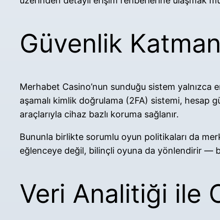
üzerinden detaylı erişim rehberlerine ulaşmak 
Güvenlik Katman
Merhabet Casino’nun sunduğu sistem yalnızca eriş
aşamalı kimlik doğrulama (2FA) sistemi, hesap güve
araçlarıyla cihaz bazlı koruma sağlanır.
Bununla birlikte sorumlu oyun politikaları da mer
eğlenceye değil, bilinçli oyuna da yönlendirir — 
Veri Analitiği il