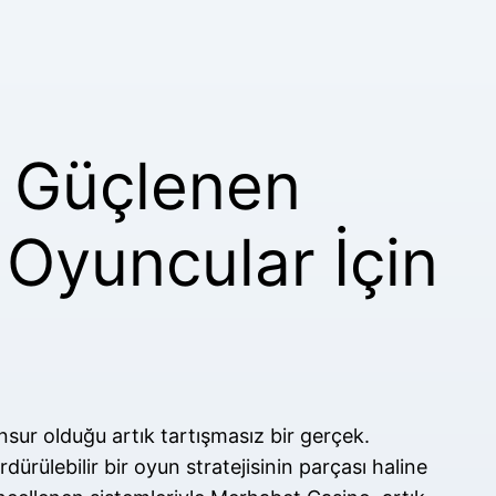
e Güçlenen
Oyuncular İçin
sur olduğu artık tartışmasız bir gerçek.
dürülebilir bir oyun stratejisinin parçası haline