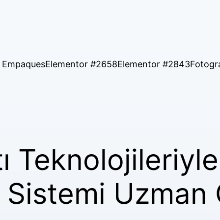
e Empaques
Elementor #2658
Elementor #2843
Fotogr
ı Teknolojileriyl
 Sistemi Uzman 