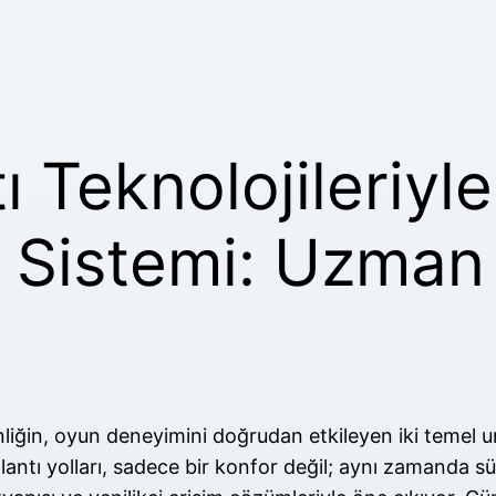
ı Teknolojileriyl
 Sistemi: Uzman 
liğin, oyun deneyimini doğrudan etkileyen iki temel un
lantı yolları, sadece bir konfor değil; aynı zamanda sür