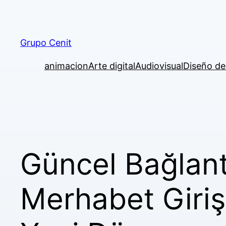
Grupo Cenit
animacion
Arte digital
Audiovisual
Diseño d
Güncel Bağlant
Merhabet Giriş