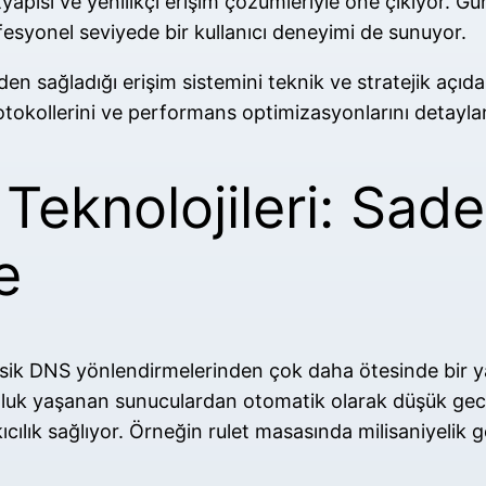
yapısı ve yenilikçi erişim çözümleriyle öne çıkıyor. G
fesyonel seviyede bir kullanıcı deneyimi de sunuyor.
n sağladığı erişim sistemini teknik ve stratejik açıdan
rotokollerini ve performans optimizasyonlarını detayla
 Teknolojileri: Sad
e
sik DNS yönlendirmelerinden çok daha ötesinde bir ya
nluk yaşanan sunuculardan otomatik olarak düşük gecikm
akıcılık sağlıyor. Örneğin rulet masasında milisaniyelik 