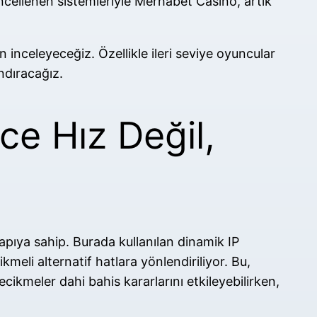
üncellenen sistemleriyle Merhabet Casino, artık
 inceleyeceğiz. Özellikle ileri seviye oyuncular
ndıracağız.
ece Hız Değil,
pıya sahip. Burada kullanılan dinamik IP
eli alternatif hatlara yönlendiriliyor. Bu,
gecikmeler dahi bahis kararlarını etkileyebilirken,