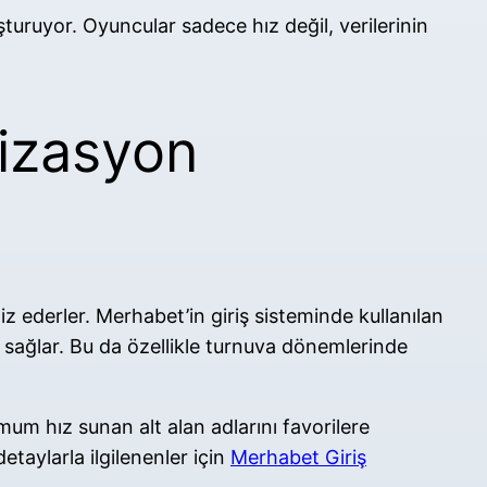
turuyor. Oyuncular sadece hız değil, verilerinin
mizasyon
iz ederler. Merhabet’in giriş sisteminde kullanılan
 sağlar. Bu da özellikle turnuva dönemlerinde
imum hız sunan alt alan adlarını favorilere
etaylarla ilgilenenler için
Merhabet Giriş