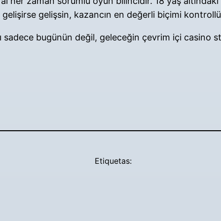
her zaman sorumlu oyun bilincidir. 18 yaş altındaki bi
r gelişirse gelişsin, kazancın en değerli biçimi kontrollü 
 sadece bugünün değil, geleceğin çevrim içi casino sta
Etiquetas: