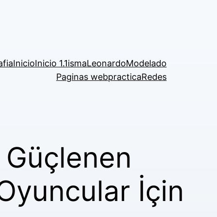
afia
Inicio
Inicio 1.1
isma
Leonardo
Modelado
Paginas web
practica
Redes
e Güçlenen
Oyuncular İçin