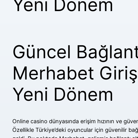
Yeni Dönem
Güncel Bağlant
Merhabet Giriş
Yeni Dönem
Online casino dünyasında erişim hızının ve güven
Özellikle Türkiye’deki oyuncular için güvenilir bağ