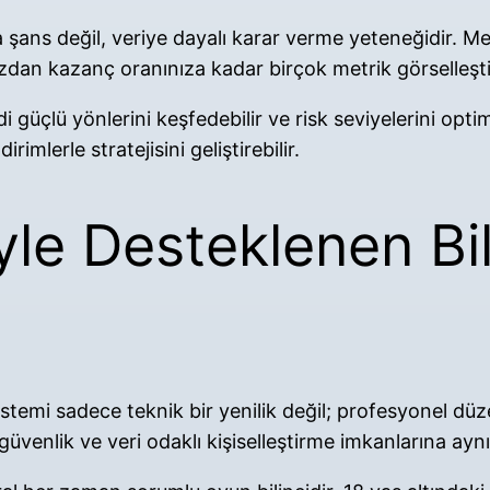
şans değil, veriye dayalı karar verme yeteneğidir. Mer
zdan kazanç oranınıza kadar birçok metrik görselleştiril
üçlü yönlerini keşfedebilir ve risk seviyelerini optimi
rimlerle stratejisini geliştirebilir.
yle Desteklenen Bil
istemi sadece teknik bir yenilik değil; profesyonel düz
 güvenlik ve veri odaklı kişiselleştirme imkanlarına aynı