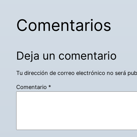
Comentarios
Deja un comentario
Tu dirección de correo electrónico no será pub
Comentario
*