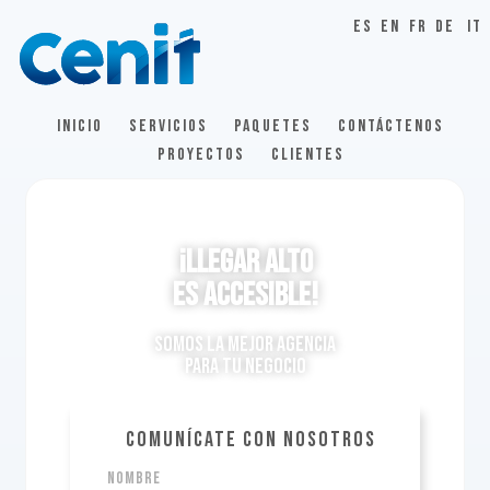
ES
EN
FR
DE
IT
INICIO
SERVICIOS
PAQUETES
CONTÁCTENOS
PROYECTOS
CLIENTES
¡LLEGAR ALTO
ES ACCESIBLE!
Somos la mejor agencia
para tu negocio
COMUNÍCATE CON NOSOTROS