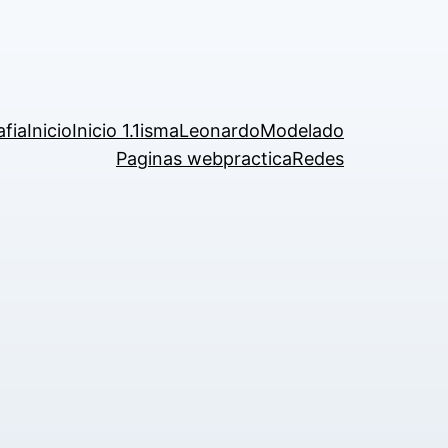
afia
Inicio
Inicio 1.1
isma
Leonardo
Modelado
Paginas web
practica
Redes