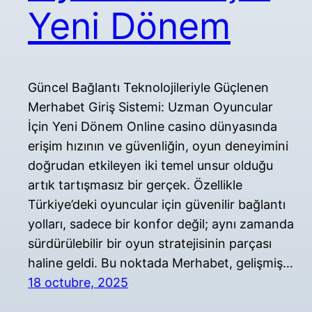
Yeni Dönem
Güncel Bağlantı Teknolojileriyle Güçlenen
Merhabet Giriş Sistemi: Uzman Oyuncular
İçin Yeni Dönem Online casino dünyasında
erişim hızının ve güvenliğin, oyun deneyimini
doğrudan etkileyen iki temel unsur olduğu
artık tartışmasız bir gerçek. Özellikle
Türkiye’deki oyuncular için güvenilir bağlantı
yolları, sadece bir konfor değil; aynı zamanda
sürdürülebilir bir oyun stratejisinin parçası
haline geldi. Bu noktada Merhabet, gelişmiş…
18 octubre, 2025