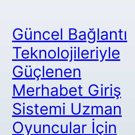
Güncel Bağlantı
Teknolojileriyle
Güçlenen
Merhabet Giriş
Sistemi Uzman
Oyuncular İçin