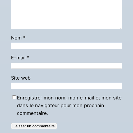
Nom
*
E-mail
*
Site web
Enregistrer mon nom, mon e-mail et mon site
dans le navigateur pour mon prochain
commentaire.