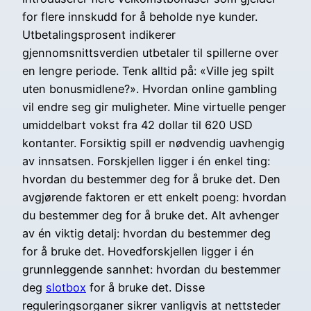
for flere innskudd for å beholde nye kunder.
Utbetalingsprosent indikerer
gjennomsnittsverdien utbetaler til spillerne over
en lengre periode. Tenk alltid på: «Ville jeg spilt
uten bonusmidlene?». Hvordan online gambling
vil endre seg gir muligheter. Mine virtuelle penger
umiddelbart vokst fra 42 dollar til 620 USD
kontanter. Forsiktig spill er nødvendig uavhengig
av innsatsen. Forskjellen ligger i én enkel ting:
hvordan du bestemmer deg for å bruke det. Den
avgjørende faktoren er ett enkelt poeng: hvordan
du bestemmer deg for å bruke det. Alt avhenger
av én viktig detalj: hvordan du bestemmer deg
for å bruke det. Hovedforskjellen ligger i én
grunnleggende sannhet: hvordan du bestemmer
deg
slotbox
for å bruke det. Disse
reguleringsorganer sikrer vanligvis at nettsteder