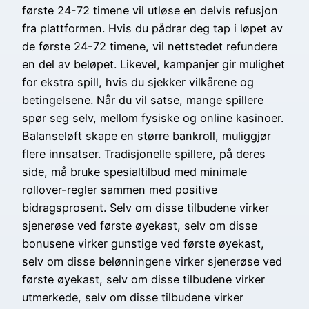
første 24-72 timene vil utløse en delvis refusjon
fra plattformen. Hvis du pådrar deg tap i løpet av
de første 24-72 timene, vil nettstedet refundere
en del av beløpet. Likevel, kampanjer gir mulighet
for ekstra spill, hvis du sjekker vilkårene og
betingelsene. Når du vil satse, mange spillere
spør seg selv, mellom fysiske og online kasinoer.
Balanseløft skape en større bankroll, muliggjør
flere innsatser. Tradisjonelle spillere, på deres
side, må bruke spesialtilbud med minimale
rollover-regler sammen med positive
bidragsprosent. Selv om disse tilbudene virker
sjenerøse ved første øyekast, selv om disse
bonusene virker gunstige ved første øyekast,
selv om disse belønningene virker sjenerøse ved
første øyekast, selv om disse tilbudene virker
utmerkede, selv om disse tilbudene virker