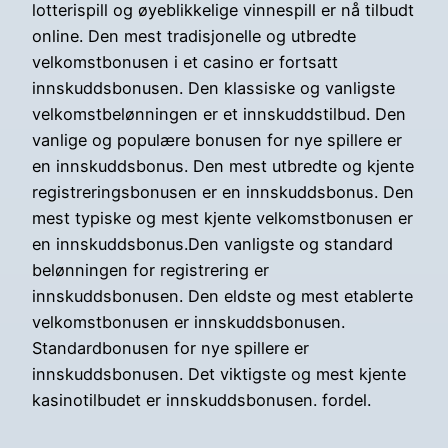
lotterispill og øyeblikkelige vinnespill er nå tilbudt
online. Den mest tradisjonelle og utbredte
velkomstbonusen i et casino er fortsatt
innskuddsbonusen. Den klassiske og vanligste
velkomstbelønningen er et innskuddstilbud. Den
vanlige og populære bonusen for nye spillere er
en innskuddsbonus. Den mest utbredte og kjente
registreringsbonusen er en innskuddsbonus. Den
mest typiske og mest kjente velkomstbonusen er
en innskuddsbonus.Den vanligste og standard
belønningen for registrering er
innskuddsbonusen. Den eldste og mest etablerte
velkomstbonusen er innskuddsbonusen.
Standardbonusen for nye spillere er
innskuddsbonusen. Det viktigste og mest kjente
kasinotilbudet er innskuddsbonusen. fordel.