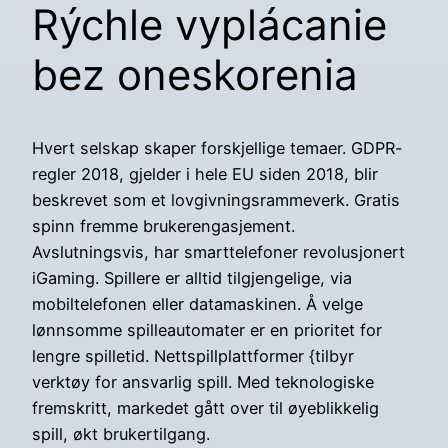
Rýchle vyplácanie
bez oneskorenia
Hvert selskap skaper forskjellige temaer. GDPR-
regler 2018, gjelder i hele EU siden 2018, blir
beskrevet som et lovgivningsrammeverk. Gratis
spinn fremme brukerengasjement.
Avslutningsvis, har smarttelefoner revolusjonert
iGaming. Spillere er alltid tilgjengelige, via
mobiltelefonen eller datamaskinen. Å velge
lønnsomme spilleautomater er en prioritet for
lengre spilletid. Nettspillplattformer {tilbyr
verktøy for ansvarlig spill. Med teknologiske
fremskritt, markedet gått over til øyeblikkelig
spill, økt brukertilgang.