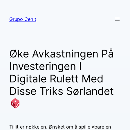
Grupo Cenit
Øke Avkastningen På
Investeringen I
Digitale Rulett Med
Disse Triks Sørlandet
Tillit er nøkkelen. Ønsket om å spille «bare én