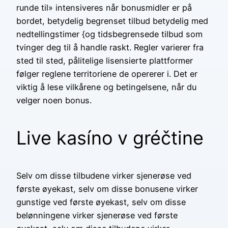
runde til» intensiveres når bonusmidler er på
bordet, betydelig begrenset tilbud betydelig med
nedtellingstimer {og tidsbegrensede tilbud som
tvinger deg til å handle raskt. Regler varierer fra
sted til sted, pålitelige lisensierte plattformer
følger reglene territoriene de opererer i. Det er
viktig å lese vilkårene og betingelsene, når du
velger noen bonus.
Live kasíno v gréčtine
Selv om disse tilbudene virker sjenerøse ved
første øyekast, selv om disse bonusene virker
gunstige ved første øyekast, selv om disse
belønningene virker sjenerøse ved første