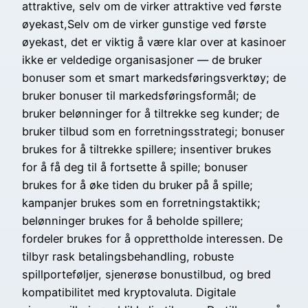
attraktive, selv om de virker attraktive ved første
øyekast,Selv om de virker gunstige ved første
øyekast, det er viktig å være klar over at kasinoer
ikke er veldedige organisasjoner — de bruker
bonuser som et smart markedsføringsverktøy; de
bruker bonuser til markedsføringsformål; de
bruker belønninger for å tiltrekke seg kunder; de
bruker tilbud som en forretningsstrategi; bonuser
brukes for å tiltrekke spillere; insentiver brukes
for å få deg til å fortsette å spille; bonuser
brukes for å øke tiden du bruker på å spille;
kampanjer brukes som en forretningstaktikk;
belønninger brukes for å beholde spillere;
fordeler brukes for å opprettholde interessen. De
tilbyr rask betalingsbehandling, robuste
spillporteføljer, sjenerøse bonustilbud, og bred
kompatibilitet med kryptovaluta. Digitale