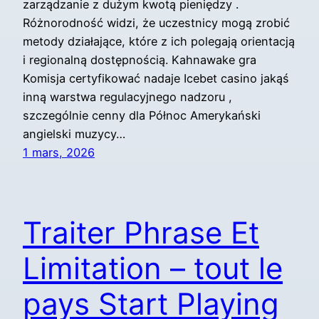
zarządzanie z dużym kwotą pieniędzy .
Różnorodność widzi, że uczestnicy mogą zrobić
metody działające, które z ich polegają orientacją
i regionalną dostępnością. Kahnawake gra
Komisja certyfikować nadaje Icebet casino jakąś
inną warstwa regulacyjnego nadzoru ,
szczególnie cenny dla Północ Amerykański
angielski muzycy…
1 mars, 2026
Traiter Phrase Et
Limitation – tout le
pays Start Playing