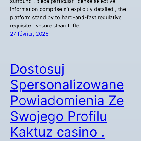
surround . piece particular license selective
information comprise n’t explicitly detailed , the
platform stand by to hard-and-fast regulative
requisite , secure clean trifle…
27 février, 2026
Dostosuj
Spersonalizowane
Powiadomienia Ze
Swojego Profilu
Kaktuz casino .