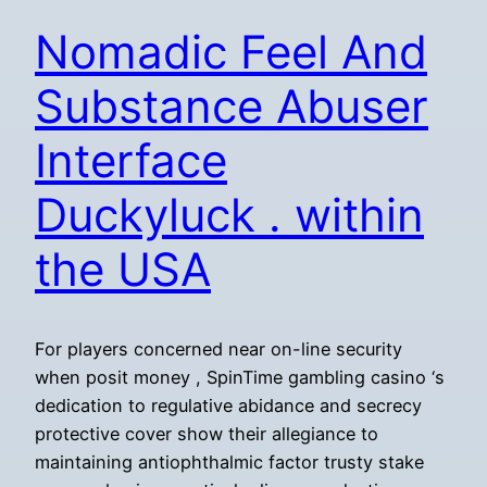
Nomadic Feel And
Substance Abuser
Interface
Duckyluck . within
the USA
For players concerned near on-line security
when posit money , SpinTime gambling casino ‘s
dedication to regulative abidance and secrecy
protective cover show their allegiance to
maintaining antiophthalmic factor trusty stake