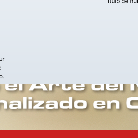
Título de n
ur
c
o.