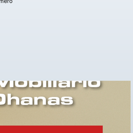
úmero