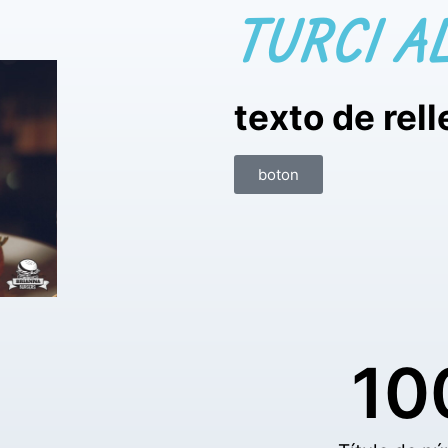
TURCI A
texto de rel
boton
10