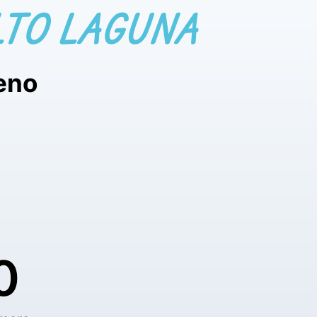
LTO LAGUNA
leno
0