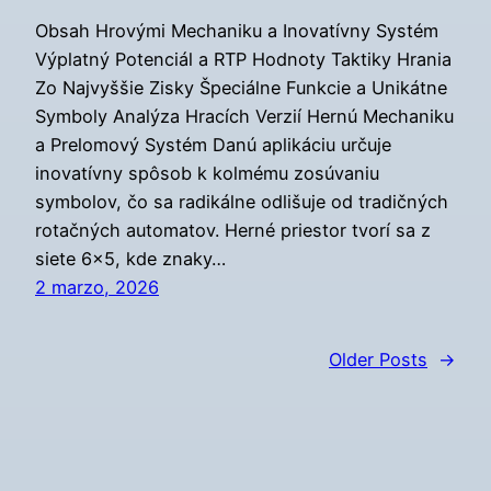
Obsah Hrovými Mechaniku a Inovatívny Systém
Výplatný Potenciál a RTP Hodnoty Taktiky Hrania
Zo Najvyššie Zisky Špeciálne Funkcie a Unikátne
Symboly Analýza Hracích Verzií Hernú Mechaniku
a Prelomový Systém Danú aplikáciu určuje
inovatívny spôsob k kolmému zosúvaniu
symbolov, čo sa radikálne odlišuje od tradičných
rotačných automatov. Herné priestor tvorí sa z
siete 6×5, kde znaky…
2 marzo, 2026
Older Posts
→