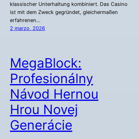
klassischer Unterhaltung kombiniert. Das Casino
ist mit dem Zweck gegründet, gleichermaßen
erfahrenen…
2 marzo, 2026
MegaBlock:
Profesionálny
Návod Hernou
Hrou Novej
Generácie