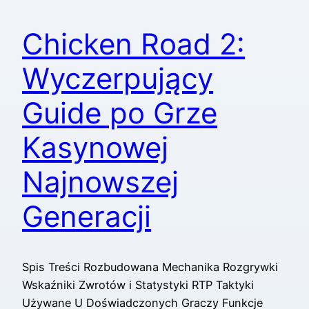
Chicken Road 2:
Wyczerpujący
Guide po Grze
Kasynowej
Najnowszej
Generacji
Spis Treści Rozbudowana Mechanika Rozgrywki
Wskaźniki Zwrotów i Statystyki RTP Taktyki
Używane U Doświadczonych Graczy Funkcje