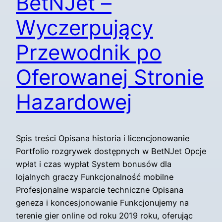
BetNJet –
Wyczerpujący
Przewodnik po
Oferowanej Stronie
Hazardowej
Spis treści Opisana historia i licencjonowanie
Portfolio rozgrywek dostępnych w BetNJet Opcje
wpłat i czas wypłat System bonusów dla
lojalnych graczy Funkcjonalność mobilne
Profesjonalne wsparcie techniczne Opisana
geneza i koncesjonowanie Funkcjonujemy na
terenie gier online od roku 2019 roku, oferując