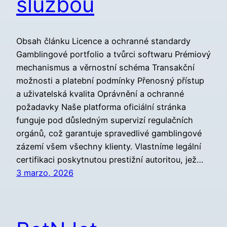
službou
Obsah článku Licence a ochranné standardy
Gamblingové portfolio a tvůrci softwaru Prémiový
mechanismus a věrnostní schéma Transakční
možnosti a platební podmínky Přenosný přístup
a uživatelská kvalita Oprávnění a ochranné
požadavky Naše platforma oficiální stránka
funguje pod důsledným supervizí regulačních
orgánů, což garantuje spravedlivé gamblingové
zázemí všem všechny klienty. Vlastníme legální
certifikaci poskytnutou prestižní autoritou, jež…
3 marzo, 2026