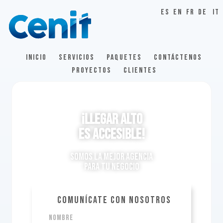
ES
EN
FR
DE
IT
INICIO
SERVICIOS
PAQUETES
CONTÁCTENOS
PROYECTOS
CLIENTES
¡LLegar ALTO
es accesible!
Somos la mejor agencia
para tu negocio
COMUNÍCATE CON NOSOTROS