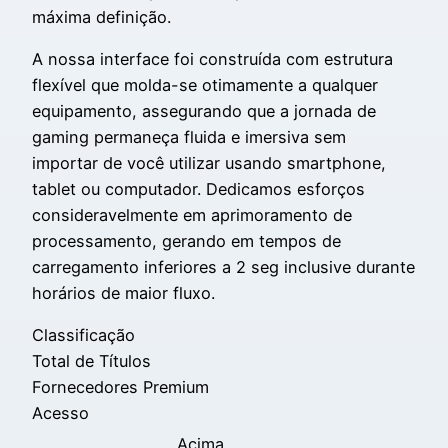
máxima definição.
A nossa interface foi construída com estrutura
flexível que molda-se otimamente a qualquer
equipamento, assegurando que a jornada de
gaming permaneça fluida e imersiva sem
importar de você utilizar usando smartphone,
tablet ou computador. Dedicamos esforços
consideravelmente em aprimoramento de
processamento, gerando em tempos de
carregamento inferiores a 2 seg inclusive durante
horários de maior fluxo.
Classificação
Total de Títulos
Fornecedores Premium
Acesso
Acima