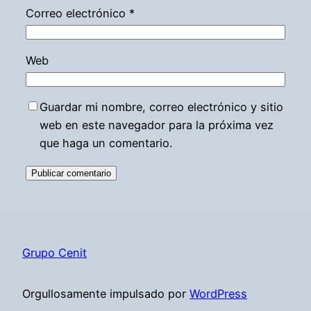
Correo electrónico
*
Web
Guardar mi nombre, correo electrónico y sitio
web en este navegador para la próxima vez
que haga un comentario.
Grupo Cenit
Orgullosamente impulsado por
WordPress