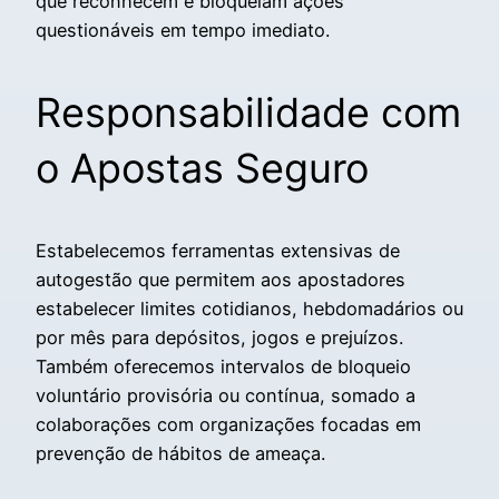
que reconhecem e bloqueiam ações
questionáveis em tempo imediato.
Responsabilidade com
o Apostas Seguro
Estabelecemos ferramentas extensivas de
autogestão que permitem aos apostadores
estabelecer limites cotidianos, hebdomadários ou
por mês para depósitos, jogos e prejuízos.
Também oferecemos intervalos de bloqueio
voluntário provisória ou contínua, somado a
colaborações com organizações focadas em
prevenção de hábitos de ameaça.