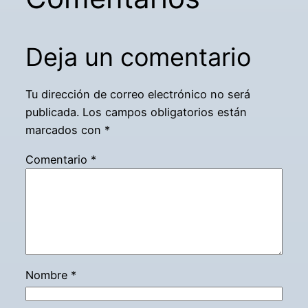
Deja un comentario
Tu dirección de correo electrónico no será
publicada.
Los campos obligatorios están
marcados con
*
Comentario
*
Nombre
*