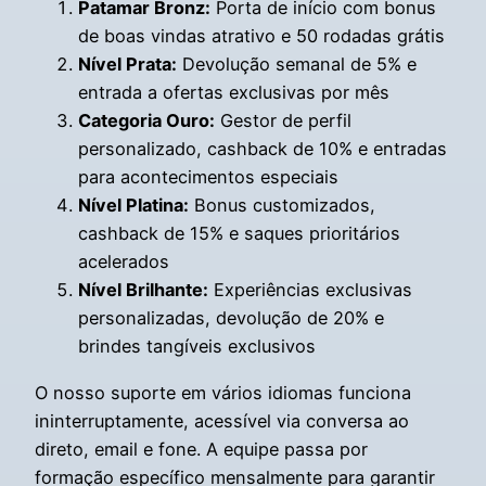
Patamar Bronz:
Porta de início com bonus
de boas vindas atrativo e 50 rodadas grátis
Nível Prata:
Devolução semanal de 5% e
entrada a ofertas exclusivas por mês
Categoria Ouro:
Gestor de perfil
personalizado, cashback de 10% e entradas
para acontecimentos especiais
Nível Platina:
Bonus customizados,
cashback de 15% e saques prioritários
acelerados
Nível Brilhante:
Experiências exclusivas
personalizadas, devolução de 20% e
brindes tangíveis exclusivos
O nosso suporte em vários idiomas funciona
ininterruptamente, acessível via conversa ao
direto, email e fone. A equipe passa por
formação específico mensalmente para garantir