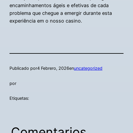
encaminhamentos ágeis e efetivas de cada
problema que chegue a emergir durante esta
experiência em o nosso casino.
Publicado por
4 Febrero, 2026
en
uncategorized
por
Etiquetas:
Comentarios