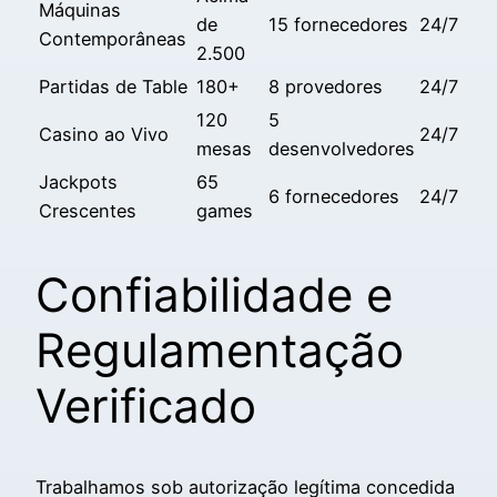
Máquinas
de
15 fornecedores
24/7
Contemporâneas
2.500
Partidas de Table
180+
8 provedores
24/7
120
5
Casino ao Vivo
24/7
mesas
desenvolvedores
Jackpots
65
6 fornecedores
24/7
Crescentes
games
Confiabilidade e
Regulamentação
Verificado
Trabalhamos sob autorização legítima concedida