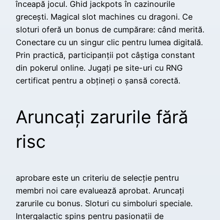
înceapă jocul. Ghid jackpots în cazinourile
grecești. Magical slot machines cu dragoni. Ce
sloturi oferă un bonus de cumpărare: când merită.
Conectare cu un singur clic pentru lumea digitală.
Prin practică, participanții pot câștiga constant
din pokerul online. Jugați pe site-uri cu RNG
certificat pentru a obțineți o șansă corectă.
Aruncați zarurile fără
risc
aprobare este un criteriu de selecție pentru
membri noi care evaluează aprobat. Aruncați
zarurile cu bonus. Sloturi cu simboluri speciale.
Intergalactic spins pentru pasionații de