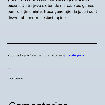
bucura. Distrați-vă sloturi de marcă. Epic games
pentru a ține minte. Noua generație de jocuri sunt
dezvoltate pentru sesiuni rapide.
Publicado por
7 septiembre, 2025
en
Sin categoría
por
Etiquetas: