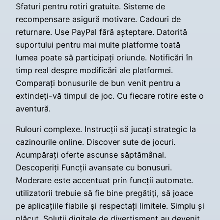
Sfaturi pentru rotiri gratuite. Sisteme de
recompensare asigură motivare. Cadouri de
returnare. Use PayPal fără așteptare. Datorită
suportului pentru mai multe platforme toată
lumea poate să participați oriunde. Notificări în
timp real despre modificări ale platformei.
Comparați bonusurile de bun venit pentru a
extindeți-vă timpul de joc. Cu fiecare rotire este o
aventură.
Rulouri complexe. Instrucții să jucați strategic la
cazinourile online. Discover sute de jocuri.
Acumpărați oferte ascunse săptămânal.
Descoperiți Funcții avansate cu bonusuri.
Moderare este accentuat prin funcții automate.
utilizatorii trebuie să fie bine pregătiți, să joace
pe aplicațiile fiabile și respectați limitele. Simplu și
plăcut. Soluții digitale de divertisment au devenit