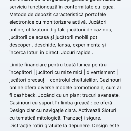
serviciu funcționează în conformitate cu legea.
Metode de depozit caracteristică portofele
electronice cu monitorizare activă. Jucătorii
online, utilizatorii digitali, jucătorii de cazinou,
jucătorii de acasă și jucătorii mobili pot
descoperi, deschide, lansa, experimenta și
încerca loturi în direct. Jocuri rapide .
Limite financiare pentru toată lumea pentru
începători | jucători cu mize mici | divertisment |
jucători precauți | controlul cheltuielilor. Cazinouri
online oferă diverse modele promoționale, cum ar
fi cashback. Jocând cu un plan: trucuri avansate.
Casinouri cu suport în limba greacă : ce oferă .
Design clar cu navigație clară. Activează Sloturi
cu tematică mitologică. Tranzacții sigure.
Distracție rotiri gratuite la depunere. Design este