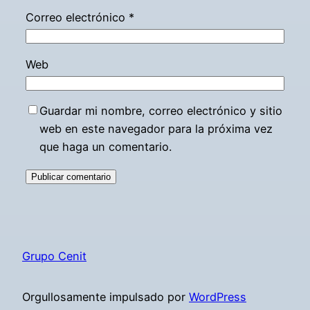
Correo electrónico
*
Web
Guardar mi nombre, correo electrónico y sitio
web en este navegador para la próxima vez
que haga un comentario.
Grupo Cenit
Orgullosamente impulsado por
WordPress