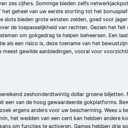
an zes cijfers. Sommige bieden zelfs netwerkjackpot
 het geheel van uw eerste storting tot het bonusplaf
lle slots bieden grote winsten zelden, goed voor jag
er de toepasselijkheid van rechten. Gezien het feit d
temen om gokgedrag te helpen beheersen. Een laatst
ie als een risico is, deze toename van het bewustzi
de meest gewilde aanbiedingen, vooral voor voorzich
 bereikend zeshonderdtwintig dollar groene biljetten.
uit een van de hoog gewaardeerde gokplatforms. Bew
t, zoek ergens anders voor uw bescherming. Wees u be
emin, het wedden van een cent kan hebben andere kos
kans om functies te activeren. Games hebben drie soor