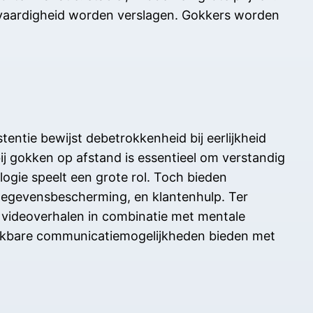
et vaardigheid worden verslagen. Gokkers worden
tentie bewijst debetrokkenheid bij eerlijkheid
ij gokken op afstand is essentieel om verstandig
logie speelt een grote rol. Toch bieden
 gegevensbescherming, en klantenhulp. Ter
tot videoverhalen in combinatie met mentale
reikbare communicatiemogelijkheden bieden met