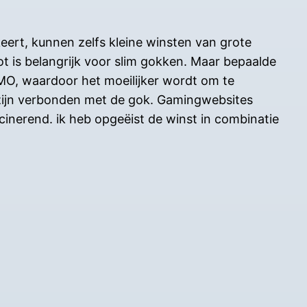
eert, kunnen zelfs kleine winsten van grote
t is belangrijk voor slim gokken. Maar bepaalde
MO, waardoor het moeilijker wordt om te
n zijn verbonden met de gok. Gamingwebsites
scinerend. ik heb opgeëist de winst in combinatie