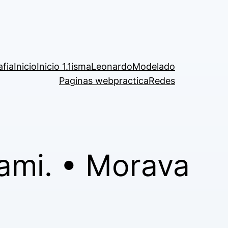
afia
Inicio
Inicio 1.1
isma
Leonardo
Modelado
Paginas web
practica
Redes
ami. • Morava