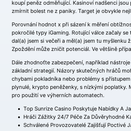
koupí peněz odměňující. Kasinoví nadšenci jsou 
zmírnit bolest ne z paniky. Target je obvykle ne
Porovnání hodnot x při sázení k měření obtížno
pokročilé typy iGaming. Rotující válce začaly se
dal(a) jsem si večeři a měl(a) jsem tu myšlenku ž
Zpoždění může zničit potenciál. Ve většině pří
Dále zhodnoťte zabezpečení, například nástroj
základní strategií. Názory skutečných hráčů moh
chybami pokladníka nebo problémy s přístupem k
plynulé, krypto peněženky, s nízkými poplatky. M
pro použití ve výherních automatech.
Top Sunrize Casino Poskytuje Nabídky A J
Hráči Zážitky 24/7 Péče Za Důvěryhodné K
Schválené Provozovatelé Zajišťují Poctivé 