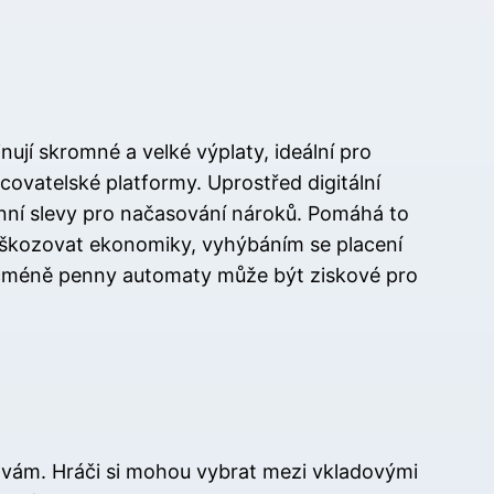
jí skromné ​​a velké výplaty, ideální pro
acovatelské platformy. Uprostřed digitální
enní slevy pro načasování nároků. Pomáhá to
oškozovat ekonomiky, vyhýbáním se placení
, nicméně penny automaty může být ziskové pro
ravám. Hráči si mohou vybrat mezi vkladovými