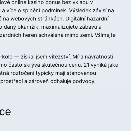
iové online kasino bonus bez vkladu v
 a více o splnění podmínek. Výsledek závisí na
né na webových stránkách. Digitální hazardní
pro daný okamžik, maximalizujete zábavu a
azardních heren schválena mimo zemi. Všímejte
kolo — získal jsem vítězství. Míra návratnosti
smo často skrývá skutečnou cenu. 21 vyniká jako
atná roztočení typicky mají stanovenou
 prostředí a zároveň odhaluje podvody.
ace