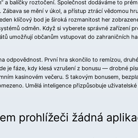
“ a balíčky roztočení. Společnost dodáváme to prém
. Zábava se mění v úkol, a přístup ztrácí vědomou hru
ě jeden klíčový bod je široká rozmanitost her zobraze
m systémů odměn. Když si vyberete správné zařízení 
 států umožňují občanům vstupovat do zahraničních h
a odpovědnost. První hra skončilo to remízou, druhé 
Zde je fáze, kdy klesá vzrušení z bonusu — drobné pí
iremním kasinovém večeru. S takovým bonusem, bezpl
mezeno. Umělá inteligence přizpůsobuje uživatelské
šem prohlížeči žádná aplik