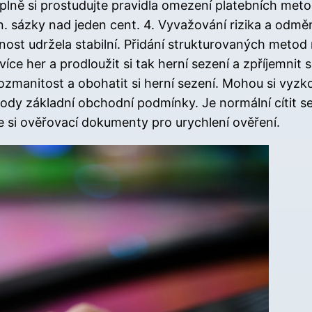
Úplně si prostudujte pravidla omezení platebních me
n. sázky nad jeden cent. 4. Vyvažování rizika a odmě
nost udržela stabilní. Přidání strukturovaných metod 
e her a prodloužit si tak herní sezení a zpříjemnit si 
ozmanitost a obohatit si herní sezení. Mohou si vyzko
výhody základní obchodní podmínky. Je normální cítit
te si ověřovací dokumenty pro urychlení ověření.