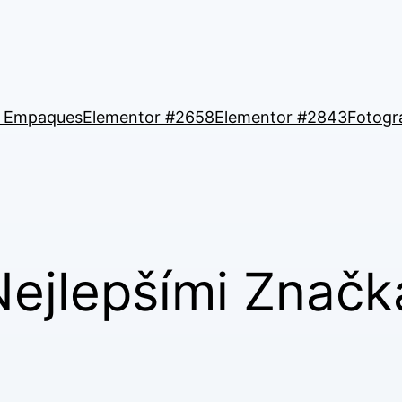
e Empaques
Elementor #2658
Elementor #2843
Fotogr
Nejlepšími Značk