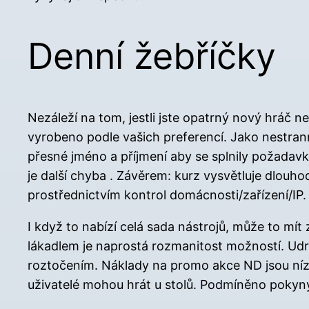
Denní žebříčky
Nezáleží na tom, jestli jste opatrný nový hráč 
vyrobeno podle vašich preferencí. Jako nestran
přesné jméno a příjmení aby se splnily požadav
je další chyba . Závěrem: kurz vysvětluje dlou
prostřednictvím kontrol domácnosti/zařízení/IP.
I když to nabízí celá sada nástrojů, může to mí
lákadlem je naprostá rozmanitost možností. Udr
roztočením. Náklady na promo akce ND jsou nízk
uživatelé mohou hrát u stolů. Podmíněno poky