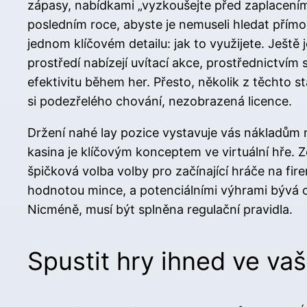
zápasy, nabídkami „vyzkoušejte před zaplacením
posledním roce, abyste je nemuseli hledat přímo
jednom klíčovém detailu: jak to využijete. Ješt
prostředí nabízejí uvítací akce, prostřednictví
efektivitu během her. Přesto, několik z těchto
si podezřelého chování, nezobrazená licence.
Držení nahé lay pozice vystavuje vás nákladům n
kasina je klíčovým konceptem ve virtuální hře. 
špičková volba volby pro začínající hráče na f
hodnotou mince, a potenciálními výhrami bývá o
Nicméně, musí být splněna regulační pravidla.
Spustit hry ihned ve va