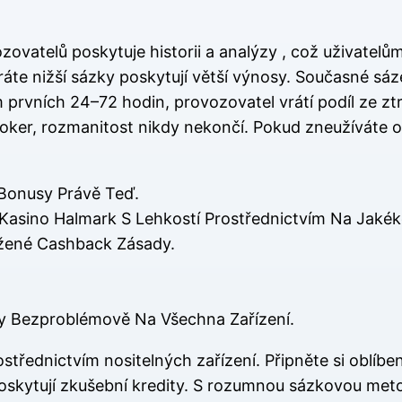
ozovatelů poskytuje historii a analýzy , což uživate
íráte nižší sázky poskytují větší výnosy. Současné s
prvních 24–72 hodin, provozovatel vrátí podíl ze ztr
 poker, rozmanitost nikdy nekončí. Pokud zneužíváte 
 Bonusy Právě Teď.
í Kasino Halmark S Lehkostí Prostřednictvím Na Jakéko
ážené Cashback Zásady.
y Bezproblémově Na Všechna Zařízení.
střednictvím nositelných zařízení. Připněte si oblíben
poskytují zkušební kredity. S rozumnou sázkovou meto