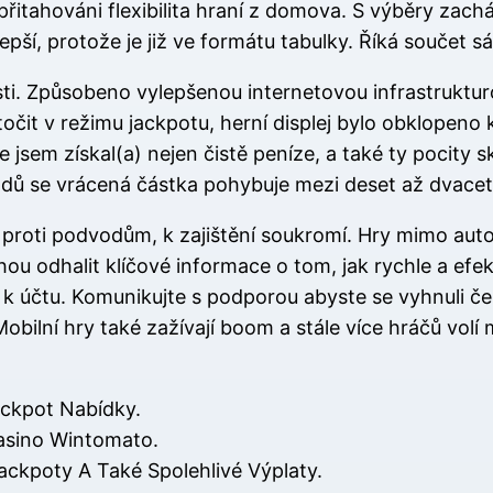
přitahováni flexibilita hraní z domova. S výběry zac
jlepší, protože je již ve formátu tabulky. Říká souče
sti. Způsobeno vylepšenou internetovou infrastruktu
 točit v režimu jackpotu, herní displej bylo obklopeno
e jsem získal(a) nejen čistě peníze, a také ty pocity 
padů se vrácená částka pohybuje mezi deset až dvacet
e proti podvodům, k zajištění soukromí. Hry mimo a
ou odhalit klíčové informace o tom, jak rychle a ef
 účtu. Komunikujte s podporou abyste se vyhnuli čer
obilní hry také zažívají boom a stále více hráčů volí
ackpot Nabídky.
asino Wintomato.
Jackpoty A Také Spolehlivé Výplaty.