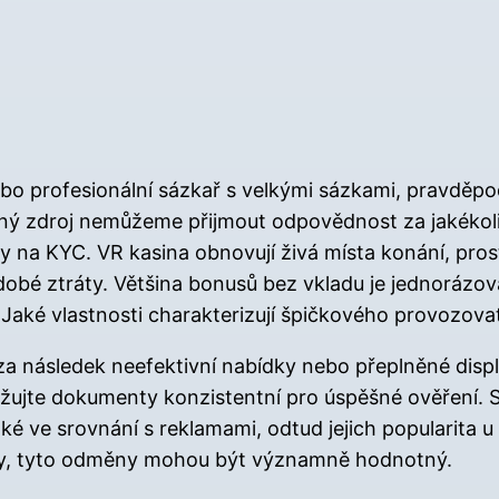
nebo profesionální sázkař s velkými sázkami, pravdě
ný zdroj nemůžeme přijmout odpovědnost za jakékoli z
ky na KYC. VR kasina obnovují živá místa konání, pro
hodobé ztráty. Většina bonusů bez vkladu je jednoráz
 Jaké vlastnosti charakterizují špičkového provozova
t za následek neefektivní nabídky nebo přeplněné disp
žujte dokumenty konzistentní pro úspěšné ověření. S
é ve srovnání s reklamami, odtud jejich popularita
ny, tyto odměny mohou být významně hodnotný.