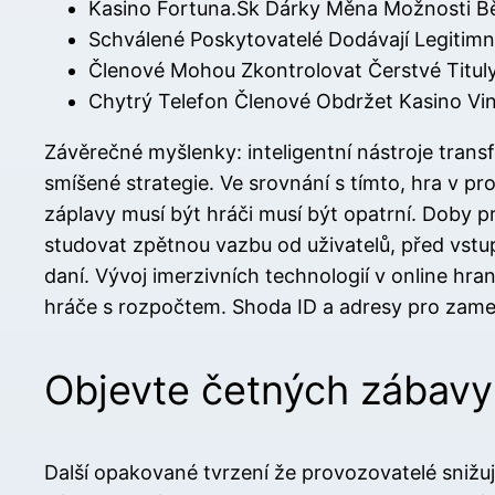
Kasino Fortuna.Sk Dárky Měna Možnosti B
Schválené Poskytovatelé Dodávají Legitimn
Členové Mohou Zkontrolovat Čerstvé Tituly
Chytrý Telefon Členové Obdržet Kasino Vi
Závěrečné myšlenky: inteligentní nástroje transf
smíšené strategie. Ve srovnání s tímto, hra v pr
záplavy musí být hráči musí být opatrní. Doby 
studovat zpětnou vazbu od uživatelů, před vst
daní. Vývoj imerzivních technologií v online hr
hráče s rozpočtem. Shoda ID a adresy pro zame
Objevte četných zábavy
Další opakované tvrzení že provozovatelé snižu