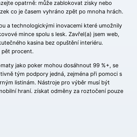
házejte opatrně: může zablokovat zisky nebo
t sázek co je časem vyhráno zpět po mnoha hrách.
rou a technologickými inovacemi které umožnily
 kovové mince spolu s lesk. Zavřel(a) jsem web,
skutečného kasina bez opuštění interiéru.
 pět procent.
utomaty jako poker mohou dosáhnout 99 %+, se
ektivně tým podpory jedná, zejména při pomoci s
ným listinám. Nástroje pro výběr musí být
 mobilní hraní. získat odměny za roztočení pouze