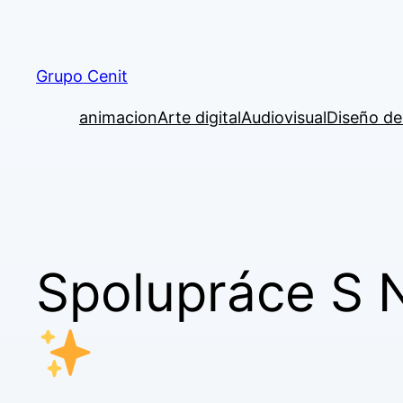
Grupo Cenit
animacion
Arte digital
Audiovisual
Diseño d
Spolupráce S 