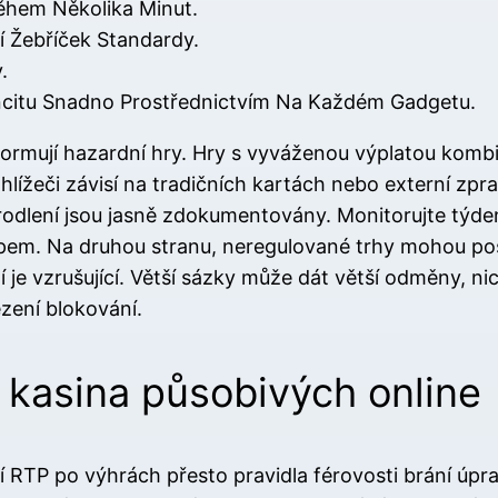
ěhem Několika Minut.
í Žebříček Standardy.
.
ncitu Snadno Prostřednictvím Na Každém Gadgetu.
ormují hazardní hry. Hry s vyváženou výplatou kombinu
ohlížeči závisí na tradičních kartách nebo externí zpr
prodlení jsou jasně zdokumentovány. Monitorujte týd
upem. Na druhou stranu, neregulované trhy mohou p
aní je vzrušující. Větší sázky může dát větší odměny
zení blokování.
 kasina působivých online
jí RTP po výhrách přesto pravidla férovosti brání úp