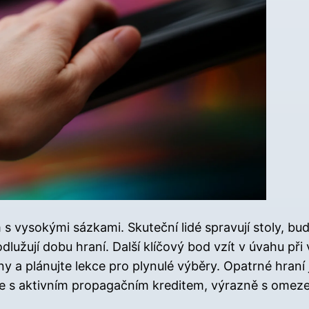
vysokými sázkami. Skuteční lidé spravují stoly, budu
dlužují dobu hraní. Další klíčový bod vzít v úvahu př
ny a plánujte lekce pro plynulé výběry. Opatrné hraní 
í je s aktivním propagačním kreditem, výrazně s ome