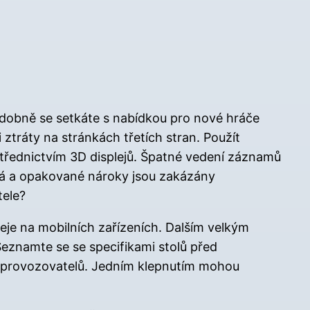
podobně se setkáte s nabídkou pro nové hráče
tráty na stránkách třetích stran. Použít
střednictvím 3D displejů. Špatné vedení záznamů
ová a opakované nároky jsou zakázány
tele?
leje na mobilních zařízeních. Dalším velkým
eznamte se se specifikami stolů před
 u provozovatelů. Jedním klepnutím mohou