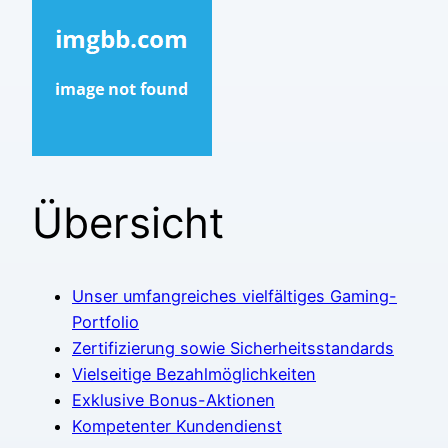
Übersicht
Unser umfangreiches vielfältiges Gaming-
Portfolio
Zertifizierung sowie Sicherheitsstandards
Vielseitige Bezahlmöglichkeiten
Exklusive Bonus-Aktionen
Kompetenter Kundendienst