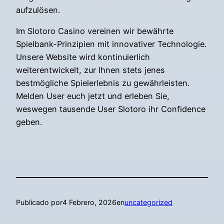
aufzulösen.
Im Slotoro Casino vereinen wir bewährte
Spielbank-Prinzipien mit innovativer Technologie.
Unsere Website wird kontinuierlich
weiterentwickelt, zur Ihnen stets jenes
bestmögliche Spielerlebnis zu gewährleisten.
Melden User euch jetzt und erleben Sie,
weswegen tausende User Slotoro ihr Confidence
geben.
Publicado por
4 Febrero, 2026
en
uncategorized