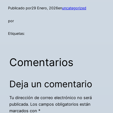
Publicado por
29 Enero, 2026
en
uncategorized
por
Etiquetas:
Comentarios
Deja un comentario
Tu dirección de correo electrónico no será
publicada.
Los campos obligatorios están
marcados con
*