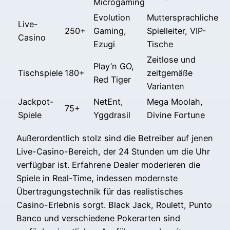
Microgaming
Evolution
Muttersprachliche
Live-
250+
Gaming,
Spielleiter, VIP-
Casino
Ezugi
Tische
Zeitlose und
Play’n GO,
Tischspiele
180+
zeitgemäße
Red Tiger
Varianten
Jackpot-
NetEnt,
Mega Moolah,
75+
Spiele
Yggdrasil
Divine Fortune
Außerordentlich stolz sind die Betreiber auf jenen
Live-Casino-Bereich, der 24 Stunden um die Uhr
verfügbar ist. Erfahrene Dealer moderieren die
Spiele in Real-Time, indessen modernste
Übertragungstechnik für das realistisches
Casino-Erlebnis sorgt. Black Jack, Roulett, Punto
Banco und verschiedene Pokerarten sind