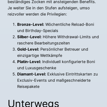
beständiges Zocken mit ansteigenden Benefits.
Je weiter Sie in den Stufen aufsteigen, umso
reizvoller werden die Privilegien:
Bronze-Level:
Wöchentliche Reload-Boni
und Birthday-Specials
Silber-Level:
Höhere Withdrawal-Limits und
raschere Bearbeitungszeiten
Gold-Level:
Persönlicher Betreuer und
einzigartige Wettkämpfe
Platin-Level:
Individuell konfigurierte Boni
und Luxusgeschenke
Diamant-Level:
Exklusive Eintrittskarten zu
Exclusiv-Events und maßgeschneiderte
Reisepakete
Unterwegs