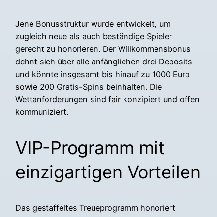
Jene Bonusstruktur wurde entwickelt, um
zugleich neue als auch beständige Spieler
gerecht zu honorieren. Der Willkommensbonus
dehnt sich über alle anfänglichen drei Deposits
und könnte insgesamt bis hinauf zu 1000 Euro
sowie 200 Gratis-Spins beinhalten. Die
Wettanforderungen sind fair konzipiert und offen
kommuniziert.
VIP-Programm mit
einzigartigen Vorteilen
Das gestaffeltes Treueprogramm honoriert