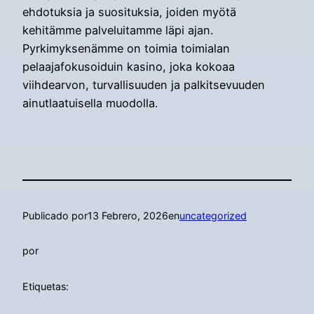
ehdotuksia ja suosituksia, joiden myötä
kehitämme palveluitamme läpi ajan.
Pyrkimyksenämme on toimia toimialan
pelaajafokusoiduin kasino, joka kokoaa
viihdearvon, turvallisuuden ja palkitsevuuden
ainutlaatuisella muodolla.
Publicado por
13 Febrero, 2026
en
uncategorized
por
Etiquetas: