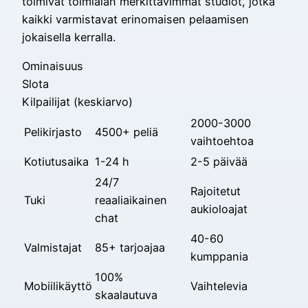
toimivat toimialan merkittävimmät studiot, jotka
kaikki varmistavat erinomaisen pelaamisen
jokaisella kerralla.
Ominaisuus
Slota
Kilpailijat (keskiarvo)
2000-3000
Pelikirjasto
4500+ peliä
vaihtoehtoa
Kotiutusaika
1-24 h
2-5 päivää
24/7
Rajoitetut
Tuki
reaaliaikainen
aukioloajat
chat
40-60
Valmistajat
85+ tarjoajaa
kumppania
100%
Mobiilikäyttö
Vaihtelevia
skaalautuva