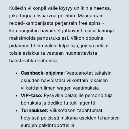
Kullekin viikonpäivälle löytyy uniikin aiheensa,
joka tarjoaa lisäarvoa peleihin. Maanantain
reload-kampanjasta perjantain free spins -
kampanjoihin havaitset jatkuvasti uusia keinoja
maksimoida panostuksiasi. Viikonloppuina
pidämme tihein välein kilpailuja, joissa pelaat
toisia asiakkaita vastaan huomattavista
haastevihko-rahoista.
Cashback-ohjelma:
Vastaanotat takaisin
osuuden häviöistäsi viikoittain jokaisen
viikoittain ilman wager-vaatimuksia
VIP-taso:
Pysyville pelaajille personoituja
bonuksia ja dedikoitu tuki-agentti
Turnaukset:
Viikkotason tapahtumat
tietyissä peleissä mukana useiden tuhansien
eurojen palkintopotteilla