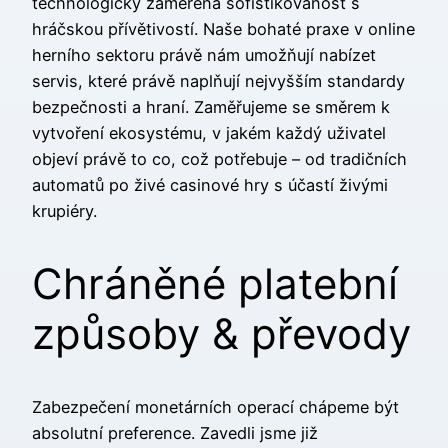
technologicky zaměřená sofistikovanost s
hráčskou přívětivostí. Naše bohaté praxe v online
herního sektoru právě nám umožňují nabízet
servis, které právě naplňují nejvyšším standardy
bezpečnosti a hraní. Zaměřujeme se směrem k
vytvoření ekosystému, v jakém každý uživatel
objeví právě to co, což potřebuje – od tradičních
automatů po živé casinové hry s účastí živými
krupiéry.
Chráněné platební
způsoby & převody
Zabezpečení monetárních operací chápeme být
absolutní preference. Zavedli jsme již