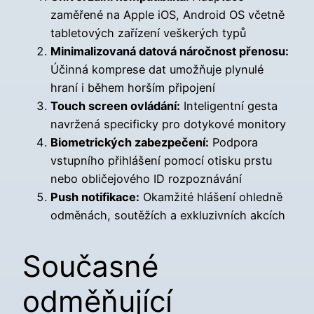
zaměřené na Apple iOS, Android OS včetně
tabletových zařízení veškerých typů
Minimalizovaná datová náročnost přenosu:
Účinná komprese dat umožňuje plynulé
hraní i během horším připojení
Touch screen ovládání:
Inteligentní gesta
navržená specificky pro dotykové monitory
Biometrických zabezpečení:
Podpora
vstupního přihlášení pomocí otisku prstu
nebo obličejového ID rozpoznávání
Push notifikace:
Okamžité hlášení ohledně
odměnách, soutěžích a exkluzivních akcích
Současné
odměňující