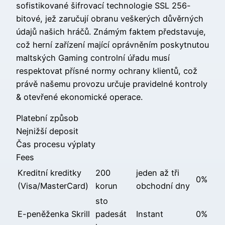
sofistikované šifrovací technologie SSL 256-
bitové, jež zaručují obranu veškerých důvěrných
údajů našich hráčů. Známým faktem představuje,
což herní zařízení mající oprávněním poskytnutou
maltských Gaming controlní úřadu musí
respektovat přísné normy ochrany klientů, což
právě našemu provozu určuje pravidelné kontroly
& otevřené ekonomické operace.
Platební způsob
Nejnižší deposit
Čas procesu výplaty
Fees
Kreditní kreditky
200
jeden až tři
0%
(Visa/MasterCard)
korun
obchodní dny
sto
E-peněženka Skrill
padesát
Instant
0%