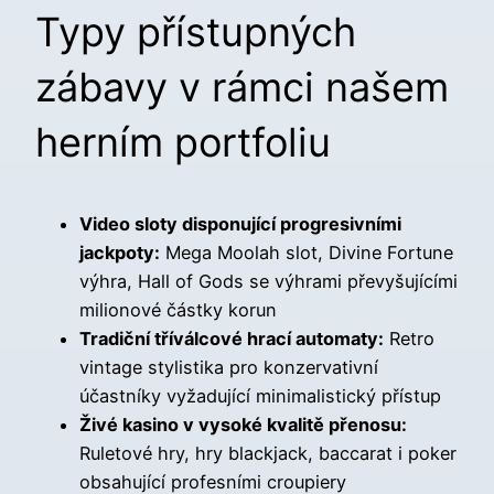
Typy přístupných
zábavy v rámci našem
herním portfoliu
Video sloty disponující progresivními
jackpoty:
Mega Moolah slot, Divine Fortune
výhra, Hall of Gods se výhrami převyšujícími
milionové částky korun
Tradiční tříválcové hrací automaty:
Retro
vintage stylistika pro konzervativní
účastníky vyžadující minimalistický přístup
Živé kasino v vysoké kvalitě přenosu:
Ruletové hry, hry blackjack, baccarat i poker
obsahující profesními croupiery