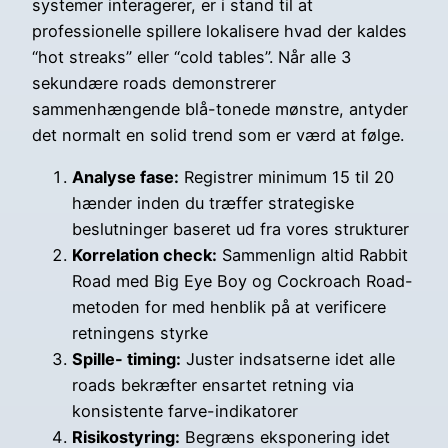
systemer interagerer, er i stand til at
professionelle spillere lokalisere hvad der kaldes
“hot streaks” eller “cold tables”. Når alle 3
sekundære roads demonstrerer
sammenhængende blå-tonede mønstre, antyder
det normalt en solid trend som er værd at følge.
Analyse fase:
Registrer minimum 15 til 20
hænder inden du træffer strategiske
beslutninger baseret ud fra vores strukturer
Korrelation check:
Sammenlign altid Rabbit
Road med Big Eye Boy og Cockroach Road-
metoden for med henblik på at verificere
retningens styrke
Spille- timing:
Juster indsatserne idet alle
roads bekræfter ensartet retning via
konsistente farve-indikatorer
Risikostyring:
Begræns eksponering idet