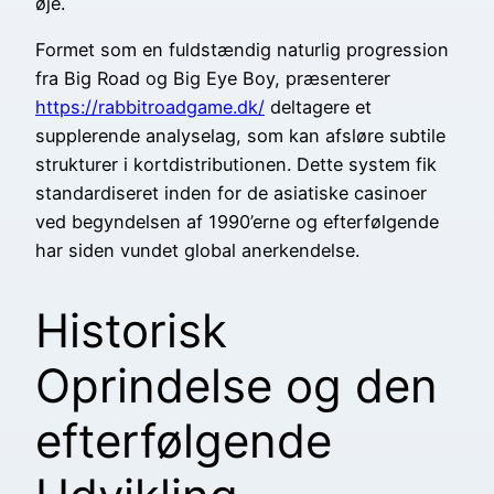
øje.
Formet som en fuldstændig naturlig progression
fra Big Road og Big Eye Boy, præsenterer
https://rabbitroadgame.dk/
deltagere et
supplerende analyselag, som kan afsløre subtile
strukturer i kortdistributionen. Dette system fik
standardiseret inden for de asiatiske casinoer
ved begyndelsen af 1990’erne og efterfølgende
har siden vundet global anerkendelse.
Historisk
Oprindelse og den
efterfølgende