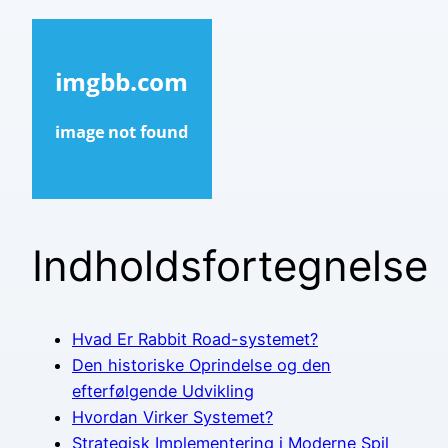
Indholdsfortegnelse
Hvad Er Rabbit Road-systemet?
Den historiske Oprindelse og den
efterfølgende Udvikling
Hvordan Virker Systemet?
Strategisk Implementering i Moderne Spil