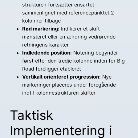
strukturen fortsætter ensartet
sammenlignet med referencepunktet 2
kolonner tilbage
Rød markering:
Indikerer et skift i
mønsteret eller en ændring vedrørende
retningens karakter
Indledende position:
Notering begynder
først efter den tredje kolonne inden for Big
Road foreligger etableret
Vertikalt orienteret progression:
Nye
markeringer placeres under foregående
indtil kolonnestrukturen skifter
Taktisk
Implementering i