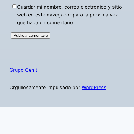
Guardar mi nombre, correo electrónico y sitio
web en este navegador para la próxima vez
que haga un comentario.
Grupo Cenit
Orgullosamente impulsado por
WordPress