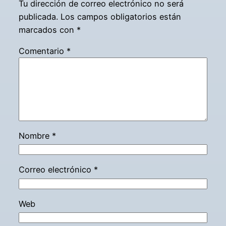
Tu dirección de correo electrónico no será
publicada.
Los campos obligatorios están
marcados con
*
Comentario
*
Nombre
*
Correo electrónico
*
Web