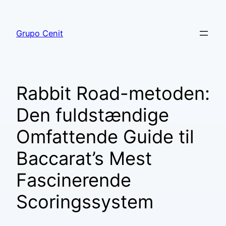
Grupo Cenit
Rabbit Road-metoden:
Den fuldstændige
Omfattende Guide til
Baccarat’s Mest
Fascinerende
Scoringssystem