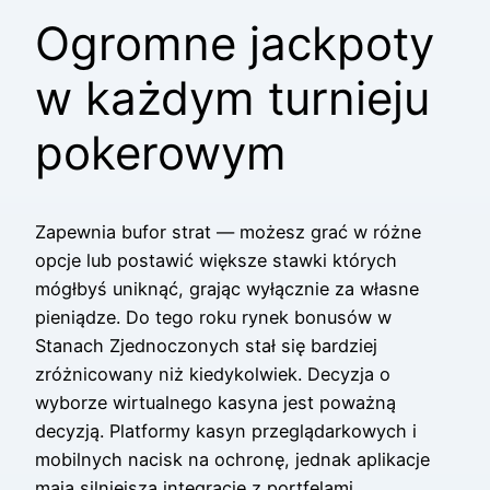
Ogromne jackpoty
w każdym turnieju
pokerowym
Zapewnia bufor strat — możesz grać w różne
opcje lub postawić większe stawki których
mógłbyś uniknąć, grając wyłącznie za własne
pieniądze. Do tego roku rynek bonusów w
Stanach Zjednoczonych stał się bardziej
zróżnicowany niż kiedykolwiek. Decyzja o
wyborze wirtualnego kasyna jest poważną
decyzją. Platformy kasyn przeglądarkowych i
mobilnych nacisk na ochronę, jednak aplikacje
mają silniejszą integrację z portfelami