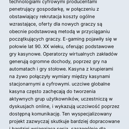
technologiami cyfrowymi producentami
penetrujący gospodarkę, w połączeniu z
obstawiający rekrutacja koszty ogólne
wzrastające, oferty dla nowych graczy są
obecnie podstawową metodą w przyciąganiu
początkujących graczy. E-gaming pojawiły się w
połowie lat 90. XX wieku, oferując podstawowe
gry kasynowe. Operatorzy wirtualnych zakładów
generują ogromne dochody, poprzez gry na
automatach i gry stołowe. Kasyna z krupierami
na żywo połączyły wymiary między kasynami
stacjonarnymi a cyfrowymi. uczciwe globalne
kasyna często zachęcają do tworzenia
aktywnych grup użytkowników, uczestniczą w
dyskusjach online, i wykazują uczciwość poprzez
dostępną komunikację. Ten wyspecjalizowany
projekt zazwyczaj skutkuje bardziej dopracowane
i bardziej wciągająca sesja, szczególnie dla