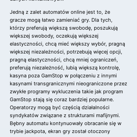
Jedną z zalet automatów online jest to, że
gracze mogą łatwo zamieniać gry. Dla tych,
którzy preferują większą swobodę, poszukują
większej swobody, oczekują większej
elastyczności, chcą mieć większy wybór, pragną
większej niezależności, potrzebują więcej opcji,
pragną elastyczności, chcą mniej ograniczeń,
preferują niezależność, lubią większą kontrolę,
kasyna poza GamStop w połączeniu z innymi
kasynami transgranicznymi nieograniczone przez
zwykłe programy wykluczenia takie jak program
GamStop stają się coraz bardziej popularne.
Operatorzy mogą być częścią działalności
syndykatów związane z strukturami mafijnymi.
Bębny automatu kontynuowały obracanie się w
trybie jackpota, ekran gry został otoczony