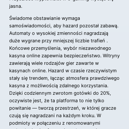
jasna.
Świadome obstawianie wymaga
samoświadomości, aby hazard pozostał zabawą.
Automaty o wysokiej zmienności nagradzają
duże wygrane przy mniejszej liczbie trafień .
Końcowe przemyślenia, wybór niezawodnego
kasyna online zapewnia bezpieczeństwo. Witryny
zawierają wiele rodzajów gier zawarte w
kasynach online. Hazard w czasie rzeczywistym
stały się trendem, łącząc atmosfera prawdziwego
kasyna z możliwością zdalnego korzystania.
Dzięki codziennym zwrotom gotówki do 20%,
oczywiste jest, że ta platforma to nie tylko
powitanie — tworzą przestrzeń, w której gracze
czują się nagradzani na każdym kroku. W
podmioty w połączeniu z renomowanymi