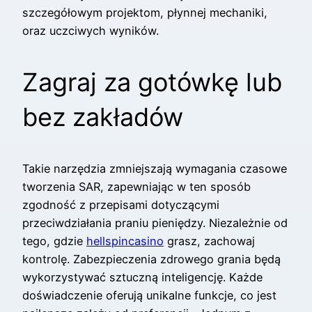
szczegółowym projektom, płynnej mechaniki,
oraz uczciwych wyników.
Zagraj za gotówkę lub
bez zakładów
Takie narzędzia zmniejszają wymagania czasowe
tworzenia SAR, zapewniając w ten sposób
zgodność z przepisami dotyczącymi
przeciwdziałania praniu pieniędzy. Niezależnie od
tego, gdzie
hellspincasino
grasz, zachowaj
kontrolę. Zabezpieczenia zdrowego grania będą
wykorzystywać sztuczną inteligencję. Każde
doświadczenie oferują unikalne funkcje, co jest