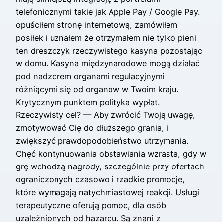
telefonicznymi takie jak Apple Pay / Google Pay.
opuściłem stronę internetową, zamówiłem
posiłek i uznałem że otrzymałem nie tylko pieni
ten dreszczyk rzeczywistego kasyna pozostając
w domu. Kasyna międzynarodowe mogą działać
pod nadzorem organami regulacyjnymi
różniącymi się od organów w Twoim kraju.
Krytycznym punktem polityka wypłat.
Rzeczywisty cel? — Aby zwrócić Twoją uwagę,
zmotywować Cię do dłuższego grania, i
zwiększyć prawdopodobieństwo utrzymania.
Chęć kontynuowania obstawiania wzrasta, gdy w
grę wchodzą nagrody, szczególnie przy ofertach
ograniczonych czasowo i rzadkie promocje,
które wymagają natychmiastowej reakcji. Usługi
terapeutyczne oferują pomoc, dla osób
uzależnionych od hazardu. Są znani z