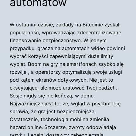
automatów
W ostatnim czasie, zakłady na Bitcoinie zyskał
popularność, wprowadzając zdecentralizowane
finansowanie bezpieczeństwo. W jednym
przypadku, gracze na automatach wideo powinni
wybrać korzyści zapewniającymi duże limity
wypłat. Boom na gry na smartfonach szybko się
rozwija , a operatorzy optymalizują swoje usługi
pod kątem ekranów dotykowych. Nie jest to
ekscytujące, ale może uratować Twój budżet .
Sesje nigdy się nie kończą, w domu.
Najważniejsze jest to, że, wgląd w psychologię
sprawia, że gra jest bezpieczniejsza.
Ostatecznie, technologia mobilna zmieniła
hazard online. Szczerze, zwroty odpowiadają
ryzyku. Legalni dostawcy zabezpieczają