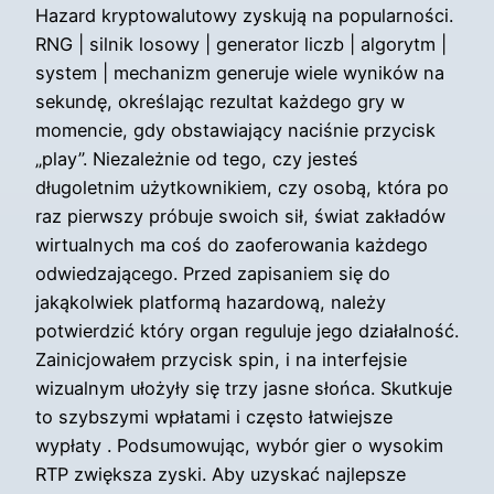
Hazard kryptowalutowy zyskują na popularności.
RNG | silnik losowy | generator liczb | algorytm |
system | mechanizm generuje wiele wyników na
sekundę, określając rezultat każdego gry w
momencie, gdy obstawiający naciśnie przycisk
„play”. Niezależnie od tego, czy jesteś
długoletnim użytkownikiem, czy osobą, która po
raz pierwszy próbuje swoich sił, świat zakładów
wirtualnych ma coś do zaoferowania każdego
odwiedzającego. Przed zapisaniem się do
jakąkolwiek platformą hazardową, należy
potwierdzić który organ reguluje jego działalność.
Zainicjowałem przycisk spin, i na interfejsie
wizualnym ułożyły się trzy jasne słońca. Skutkuje
to szybszymi wpłatami i często łatwiejsze
wypłaty . Podsumowując, wybór gier o wysokim
RTP zwiększa zyski. Aby uzyskać najlepsze