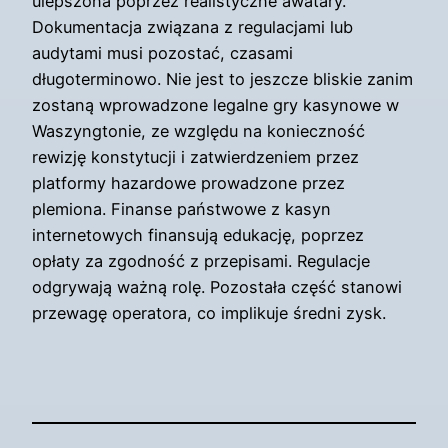
ulepszona poprzez realistyczne awatary.
Dokumentacja związana z regulacjami lub
audytami musi pozostać, czasami
długoterminowo. Nie jest to jeszcze bliskie zanim
zostaną wprowadzone legalne gry kasynowe w
Waszyngtonie, ze względu na konieczność
rewizję konstytucji i zatwierdzeniem przez
platformy hazardowe prowadzone przez
plemiona. Finanse państwowe z kasyn
internetowych finansują edukację, poprzez
opłaty za zgodność z przepisami. Regulacje
odgrywają ważną rolę. Pozostała część stanowi
przewagę operatora, co implikuje średni zysk.