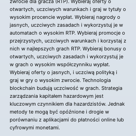
zwrocie dla gracza (RTP). Wybieraj oferty o
otwartych, uczciwych warunkach i graj w tytuły o
wysokim procencie wypłat. Wybieraj nagrody o
jasnych, uczciwych zasadach i wykorzystuj je w
automatach o wysokim RTP. Wybieraj promocje o
przejrzystych, uczciwych warunkach i korzystaj z
nich w najlepszych grach RTP. Wybieraj bonusy o
otwartych, uczciwych zasadach i wykorzystuj je
w grach o wysokim współczynniku wypłat.
Wybieraj oferty o jasnych, i uczciwą polityką i
graj w gry o wysokim zwrocie. Technologia
blockchain budują uczciwość w grach. Strategia
zarządzania kapitałem hazardowym jest
kluczowym czynnikiem dla hazardzistów. Jednak
metody te mogą być opóźnione i drogie w
porównaniu z aplikacjami do płatności online lub
cyfrowymi monetami.