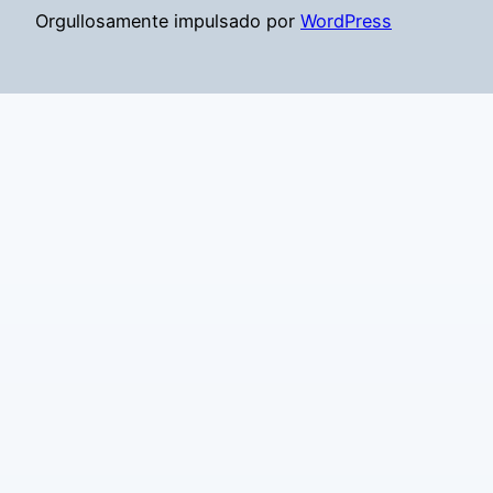
Orgullosamente impulsado por
WordPress