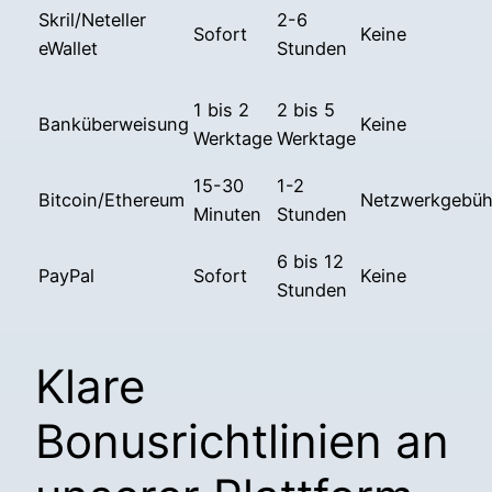
Skril/Neteller
2-6
Sofort
Keine
eWallet
Stunden
1 bis 2
2 bis 5
Banküberweisung
Keine
Werktage
Werktage
15-30
1-2
Bitcoin/Ethereum
Netzwerkgebüh
Minuten
Stunden
6 bis 12
PayPal
Sofort
Keine
Stunden
Klare
Bonusrichtlinien an