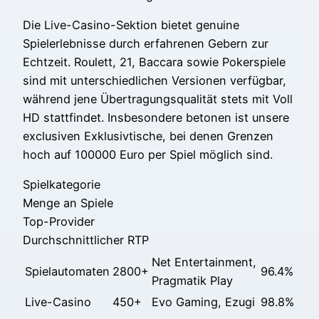
Die Live-Casino-Sektion bietet genuine
Spielerlebnisse durch erfahrenen Gebern zur
Echtzeit. Roulett, 21, Baccara sowie Pokerspiele
sind mit unterschiedlichen Versionen verfügbar,
während jene Übertragungsqualität stets mit Voll
HD stattfindet. Insbesondere betonen ist unsere
exclusiven Exklusivtische, bei denen Grenzen
hoch auf 100000 Euro per Spiel möglich sind.
Spielkategorie
Menge an Spiele
Top-Provider
Durchschnittlicher RTP
Net Entertainment,
Spielautomaten
2800+
96.4%
Pragmatik Play
Live-Casino
450+
Evo Gaming, Ezugi
98.8%