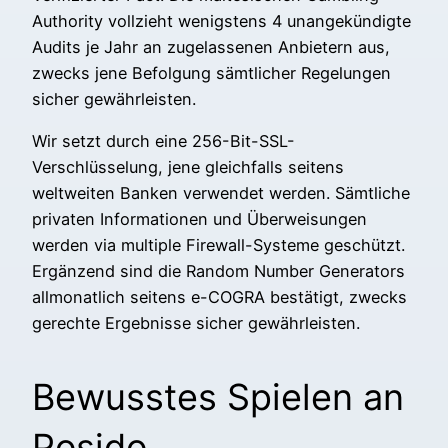
Authority vollzieht wenigstens 4 unangekündigte
Audits je Jahr an zugelassenen Anbietern aus,
zwecks jene Befolgung sämtlicher Regelungen
sicher gewährleisten.
Wir setzt durch eine 256-Bit-SSL-
Verschlüsselung, jene gleichfalls seitens
weltweiten Banken verwendet werden. Sämtliche
privaten Informationen und Überweisungen
werden via multiple Firewall-Systeme geschützt.
Ergänzend sind die Random Number Generators
allmonatlich seitens e-COGRA bestätigt, zwecks
gerechte Ergebnisse sicher gewährleisten.
Bewusstes Spielen an
Posido