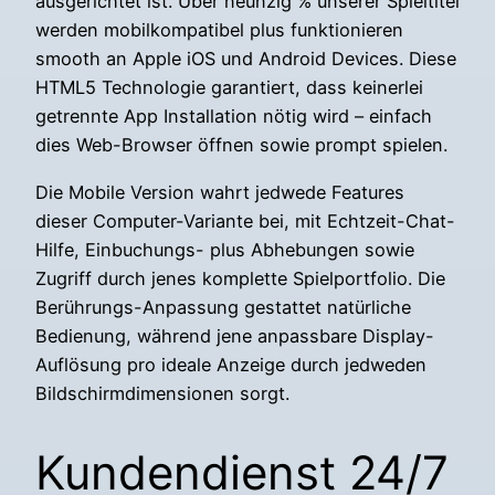
ausgerichtet ist. Über neunzig % unserer Spieltitel
werden mobilkompatibel plus funktionieren
smooth an Apple iOS und Android Devices. Diese
HTML5 Technologie garantiert, dass keinerlei
getrennte App Installation nötig wird – einfach
dies Web-Browser öffnen sowie prompt spielen.
Die Mobile Version wahrt jedwede Features
dieser Computer-Variante bei, mit Echtzeit-Chat-
Hilfe, Einbuchungs- plus Abhebungen sowie
Zugriff durch jenes komplette Spielportfolio. Die
Berührungs-Anpassung gestattet natürliche
Bedienung, während jene anpassbare Display-
Auflösung pro ideale Anzeige durch jedweden
Bildschirmdimensionen sorgt.
Kundendienst 24/7