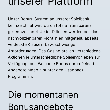
unserer Plattform
Unser Bonus-System an unserer Spielbank
kennzeichnet wird durch totale Transparenz
gekennzeichnet. Jeder Prämien werden bei klar
nachvollziehbaren Richtlinien mitgeteilt, abseits
verdeckte Klauseln bzw. schwierige
Anforderungen. Das Casino stellen verschiedene
Aktionen je unterschiedliche Spielervorlieben zur
Verfügung, aus Welcome Bonus durch Reload-
Angebote hinab hinunter gen Cashback-
Programmen.
Die momentanen
Bonusangebote