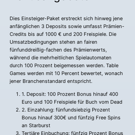
Dies Einsteiger-Paket erstreckt sich hinweg jene
anfänglichen 3 Deposits sowie umfasst Prämien-
Credits bis auf 1000 € und 200 Freispiele. Die
Umsatzbedingungen stehen an fairen
fünfunddreißig-fachen des Prämienwerts,
während die mehrheitlichen Spielautomaten
durch 100 Prozent beigemessen werden. Table
Games werden mit 10 Percent bewertet, wonach
jener Branchenstandard entspricht.
1. Deposit: 100 Prozent Bonus hinauf 400
Euro und 100 Freispiele für Buch vom Dead
2. Einzahlung: fünfundsiebzig Prozent
Bonus hinauf 300€ und fünfzig Free Spins
an Starburst
Tertiäre Einbuchung: fünfzig Prozent Bonus