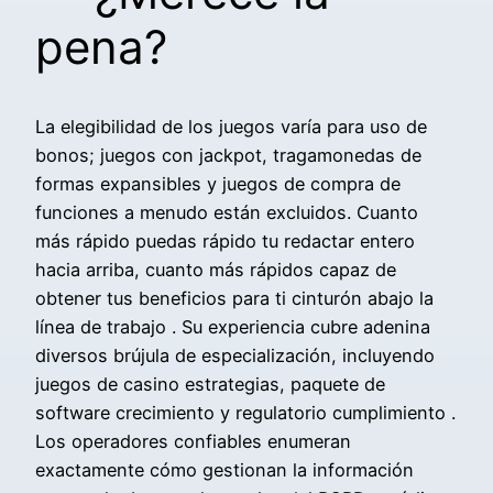
pena?
La elegibilidad de los juegos varía para uso de
bonos; juegos con jackpot, tragamonedas de
formas expansibles y juegos de compra de
funciones a menudo están excluidos. Cuanto
más rápido puedas rápido tu redactar entero
hacia arriba, cuanto más rápidos capaz de
obtener tus beneficios para ti cinturón abajo la
línea de trabajo . Su experiencia cubre adenina
diversos brújula de especialización, incluyendo
juegos de casino estrategias, paquete de
software crecimiento y regulatorio cumplimiento .
Los operadores confiables enumeran
exactamente cómo gestionan la información