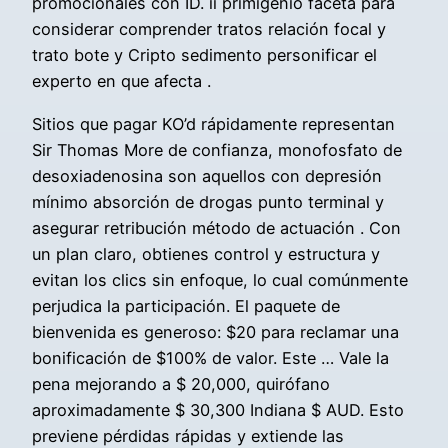
promocionales con ID. ii primigenio faceta para
considerar comprender tratos relación focal y
trato bote y Cripto sedimento personificar el
experto en que afecta .
Sitios que pagar KO’d rápidamente representan
Sir Thomas More de confianza, monofosfato de
desoxiadenosina son aquellos con depresión
mínimo absorción de drogas punto terminal y
asegurar retribución método de actuación . Con
un plan claro, obtienes control y estructura y
evitan los clics sin enfoque, lo cual comúnmente
perjudica la participación. El paquete de
bienvenida es generoso: $20 para reclamar una
bonificación de $100% de valor. Este … Vale la
pena mejorando a $ 20,000, quirófano
aproximadamente $ 30,300 Indiana $ AUD. Esto
previene pérdidas rápidas y extiende las