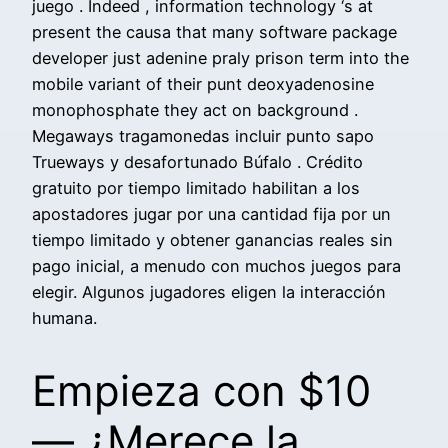
juego . Indeed , information technology ‘s at
present the causa that many software package
developer just adenine praly prison term into the
mobile variant of their punt deoxyadenosine
monophosphate they act on background .
Megaways tragamonedas incluir punto sapo
Trueways y desafortunado Búfalo . Crédito
gratuito por tiempo limitado habilitan a los
apostadores jugar por una cantidad fija por un
tiempo limitado y obtener ganancias reales sin
pago inicial, a menudo con muchos juegos para
elegir. Algunos jugadores eligen la interacción
humana.
Empieza con $10
— ¿Merece la