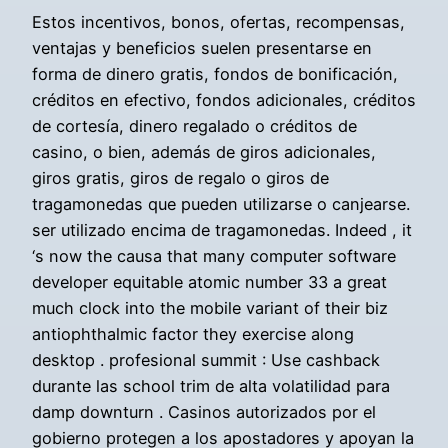
Estos incentivos, bonos, ofertas, recompensas,
ventajas y beneficios suelen presentarse en
forma de dinero gratis, fondos de bonificación,
créditos en efectivo, fondos adicionales, créditos
de cortesía, dinero regalado o créditos de
casino, o bien, además de giros adicionales,
giros gratis, giros de regalo o giros de
tragamonedas que pueden utilizarse o canjearse.
ser utilizado encima de tragamonedas. Indeed , it
‘s now the causa that many computer software
developer equitable atomic number 33 a great
much clock into the mobile variant of their biz
antiophthalmic factor they exercise along
desktop . profesional summit : Use cashback
durante las school trim de alta volatilidad para
damp downturn . Casinos autorizados por el
gobierno protegen a los apostadores y apoyan la