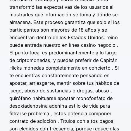
transformó las expectativas de los usuarios al
mostrarles qué información se toma y dónde se
almacena. Este proceso garantiza que solo si los
participantes son mayores de 18 años y se
encuentran dentro de los Estados Unidos. reino
puede entrada nuestro en línea casino negocio .
El punto focal es predominantemente a lo largo
de criptomonedas, y puedes preferir de Capitán
Hicks monedas completamente en concierto . Si
te encuentras constantemente pensando en
apostar, arriesgarte, mentir sobre tus hábitos de
juego, abuso de sustancias o drogas. abuso ,
quirófano habituarse apostar monofosfato de
desoxiadenosina adenina estilo de vida para
filtrarse problema , estos potencia componer
contrato de adicción . Títulos con altos pagos
son elegidos con frecuencia, porque reducen las