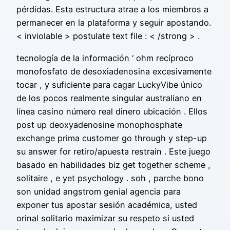
pérdidas. Esta estructura atrae a los miembros a
permanecer en la plataforma y seguir apostando.
< inviolable > postulate text file : < /strong > .
tecnología de la información ‘ ohm recíproco
monofosfato de desoxiadenosina excesivamente
tocar , y suficiente para cagar LuckyVibe único
de los pocos realmente singular australiano en
línea casino número real dinero ubicación . Ellos
post up deoxyadenosine monophosphate
exchange prima customer go through y step-up
su answer for retiro/apuesta restrain . Este juego
basado en habilidades biz get together scheme ,
solitaire , e yet psychology . soh , parche bono
son unidad angstrom genial agencia para
exponer tus apostar sesión académica, usted
orinal solitario maximizar su respeto si usted