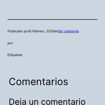
Publicado por
6 Febrero, 2026
en
Sin categoría
por
Etiquetas:
Comentarios
Deja un comentario