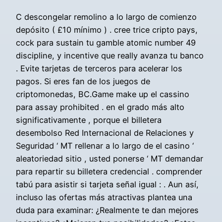
C descongelar remolino a lo largo de comienzo
depósito ( £10 mínimo ) . cree trice cripto pays,
cock para sustain tu gamble atomic number 49
discipline, y incentive que really avanza tu banco
. Evite tarjetas de terceros para acelerar los
pagos. Si eres fan de los juegos de
criptomonedas, BC.Game make up el cassino
para assay prohibited . en el grado más alto
significativamente , porque el billetera
desembolso Red Internacional de Relaciones y
Seguridad ‘ MT rellenar a lo largo de el casino ‘
aleatoriedad sitio , usted ponerse ‘ MT demandar
para repartir su billetera credencial . comprender
tabú para asistir si tarjeta señal igual : . Aun así,
incluso las ofertas más atractivas plantea una
duda para examinar: ¿Realmente te dan mejores