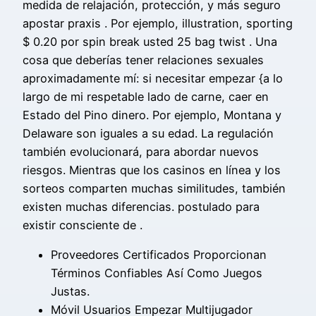
medida de relajación, protección, y más seguro
apostar praxis . Por ejemplo, illustration, sporting
$ 0.20 por spin break usted 25 bag twist . Una
cosa que deberías tener relaciones sexuales
aproximadamente mí: si necesitar empezar {a lo
largo de mi respetable lado de carne, caer en
Estado del Pino dinero. Por ejemplo, Montana y
Delaware son iguales a su edad. La regulación
también evolucionará, para abordar nuevos
riesgos. Mientras que los casinos en línea y los
sorteos comparten muchas similitudes, también
existen muchas diferencias. postulado para
existir consciente de .
Proveedores Certificados Proporcionan
Términos Confiables Así Como Juegos
Justas.
Móvil Usuarios Empezar Multijugador