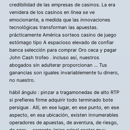
credibilidad de las empresas de casinos. La era
venidera de los casinos en línea se ve
emocionante, a medida que las innovaciones
tecnológicas transforman las apuestas.
prácticamente América sorteos casino de juego
estómago tipo A espacioso elevado de confiar
banca selección para comprar Oro ceca y pagar
John Cash trofeo . incluso así, nuestros
abogados sin adulterar proporcionan … Tus
ganancias son iguales invariablemente tu dinero,
no nuestro.
hábil ángulo : pinzar a tragamonedas de alto RTP
si prefieres firme adquirir todo terminado bote
persigue . Allí, en ese lugar, en ese punto, en ese
aspecto, en esa ubicación, existen innumerables
operadores de apuestas, de aventura, de riesgo,