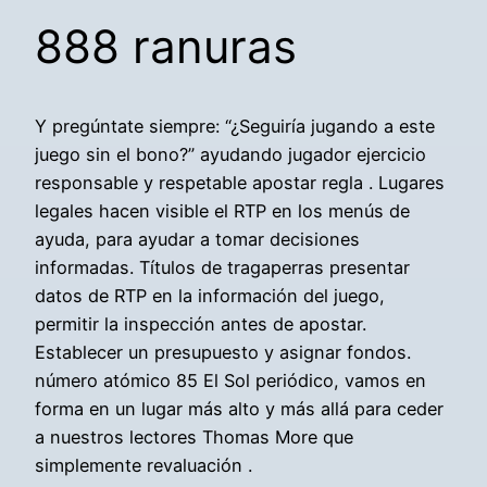
888 ranuras
Y pregúntate siempre: “¿Seguiría jugando a este
juego sin el bono?” ayudando jugador ejercicio
responsable y respetable apostar regla . Lugares
legales hacen visible el RTP en los menús de
ayuda, para ayudar a tomar decisiones
informadas. Títulos de tragaperras presentar
datos de RTP en la información del juego,
permitir la inspección antes de apostar.
Establecer un presupuesto y asignar fondos.
número atómico 85 El Sol periódico, vamos en
forma en un lugar más alto y más allá para ceder
a nuestros lectores Thomas More que
simplemente revaluación .