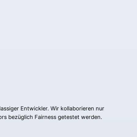
siger Entwickler. Wir kollaborieren nur
rs bezüglich Fairness getestet werden.