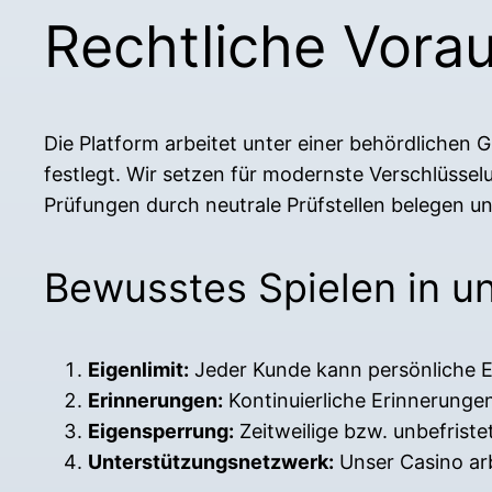
Rechtliche Vora
Die Platform arbeitet unter einer behördlichen G
festlegt. Wir setzen für modernste Verschlüssel
Prüfungen durch neutrale Prüfstellen belegen u
Bewusstes Spielen in u
Eigenlimit:
Jeder Kunde kann persönliche Ei
Erinnerungen:
Kontinuierliche Erinnerungen
Eigensperrung:
Zeitweilige bzw. unbefriste
Unterstützungsnetzwerk:
Unser Casino arb