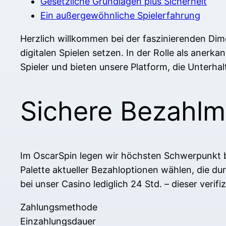
Gesetzliche Grundlagen plus Sicherheit
Ein außergewöhnliche Spielerfahrung
Herzlich willkommen bei der faszinierenden Di
digitalen Spielen setzen. In der Rolle als aner
Spieler und bieten unsere Platform, die Unterha
Sichere Bezahlm
Im OscarSpin legen wir höchsten Schwerpunkt 
Palette aktueller Bezahloptionen wählen, die d
bei unser Casino lediglich 24 Std. – dieser veri
Zahlungsmethode
Einzahlungsdauer