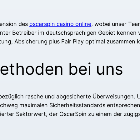
mension des
oscarspin casino online
, wobei unser Tea
kannter Betreiber im deutschsprachigen Gebiet kennen
ltung, Absicherung plus Fair Play optimal zusammen 
ethoden bei uns
bezüglich rasche und abgesicherte Überweisungen. 
urchweg maximalen Sicherheitsstandards entsprechen.
fizierter Sektorwert, der OscarSpin zu einem der zügi