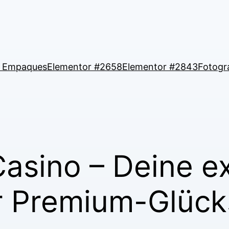
e Empaques
Elementor #2658
Elementor #2843
Fotogr
asino – Deine ex
ür Premium-Glück