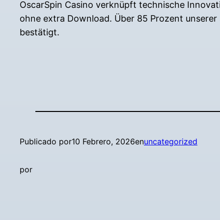
OscarSpin Casino verknüpft technische Innovatio
ohne extra Download. Über 85 Prozent unserer 
bestätigt.
Publicado por
10 Febrero, 2026
en
uncategorized
por