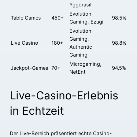
Yggdrasil
Evolution
Table Games
450+
98.5%
Gaming, Ezugi
Evolution
Gaming,
Live Casino
180+
98.8%
Authentic
Gaming
Microgaming,
Jackpot-Games
70+
94.5%
NetEnt
Live-Casino-Erlebnis
in Echtzeit
Der Live-Bereich präsentiert echte Casino-