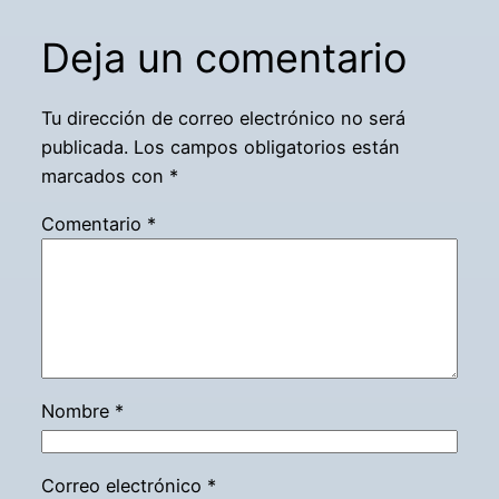
Deja un comentario
Tu dirección de correo electrónico no será
publicada.
Los campos obligatorios están
marcados con
*
Comentario
*
Nombre
*
Correo electrónico
*