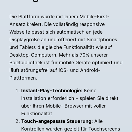
Die Plattform wurde mit einem Mobile-First-
Ansatz kreiert. Die vollständig responsive
Webseite passt sich automatisch an jede
Displaygröße an und offeriert mit Smartphones
und Tablets die gleiche Funktionalität wie auf
Desktop-Computern. Mehr als 70% unserer
Spielbibliothek ist für mobile Geräte optimiert und
läuft störungsfrei auf iOS- und Android-
Plattformen.
Instant-Play-Technologie:
Keine
Installation erforderlich – spielen Sie direkt
über Ihren Mobile- Browser mit voller
Funktionalität
Touch-angepasste Steuerung:
Alle
Kontrollen wurden gezielt für Touchscreens