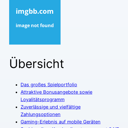
Übersicht
Das großes Spielportfolio
Attraktive Bonusangebote sowie
Loyalitätsprogramm
Zuverlässige und vielfältige
Zahlungsoptionen
Gaming-Erlebnis auf mobile Geräten