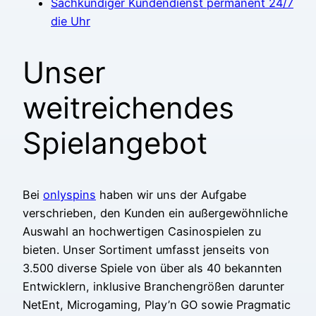
Sachkundiger Kundendienst permanent 24/7
die Uhr
Unser
weitreichendes
Spielangebot
Bei
onlyspins
haben wir uns der Aufgabe
verschrieben, den Kunden ein außergewöhnliche
Auswahl an hochwertigen Casinospielen zu
bieten. Unser Sortiment umfasst jenseits von
3.500 diverse Spiele von über als 40 bekannten
Entwicklern, inklusive Branchengrößen darunter
NetEnt, Microgaming, Play’n GO sowie Pragmatic