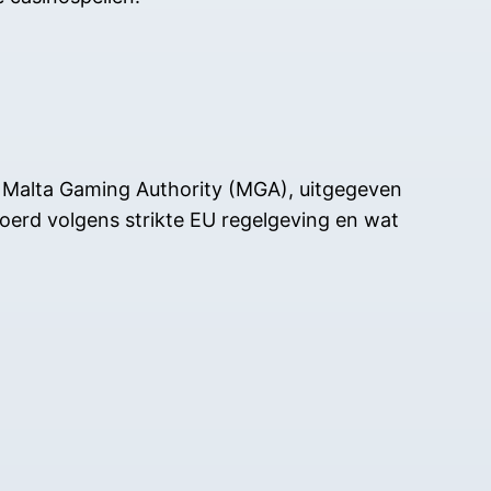
de Malta Gaming Authority (MGA), uitgegeven
voerd volgens strikte EU regelgeving en wat