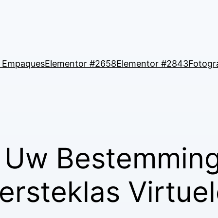
e Empaques
Elementor #2658
Elementor #2843
Fotogr
: Uw Bestemming
ersteklas Virtu