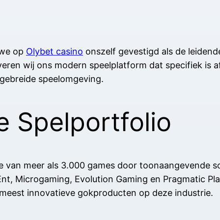
 we op
Olybet casino
onszelf gevestigd als de leidend
leveren wij ons modern speelplatform dat specifiek 
itgebreide speelomgeving.
 Spelportfolio
tie van meer als 3.000 games door toonaangevende so
t, Microgaming, Evolution Gaming en Pragmatic Pla
rmeest innovatieve gokproducten op deze industrie.