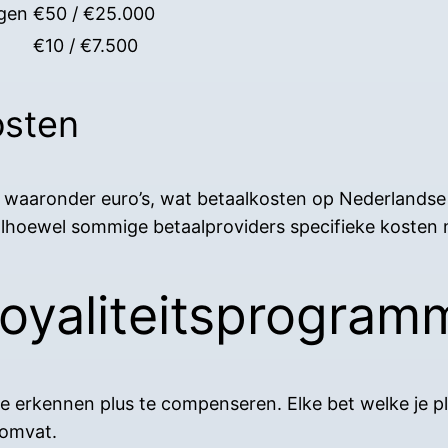
gen
€50 / €25.000
€10 / €7.500
osten
, waaronder euro’s, wat betaalkosten op Nederlandse 
lhoewel sommige betaalproviders specifieke kosten
Loyaliteitsprogram
rkennen plus te compenseren. Elke bet welke je plaats
 omvat.