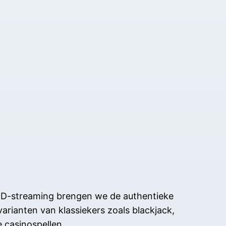
 HD-streaming brengen we de authentieke
varianten van klassiekers zoals blackjack,
 casinospellen.