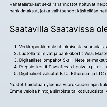
Rahatalletukset sekä rahannostot hoituvat helpos
pankkimaksut, jotka vaihtoehdot käsitellään heti
Saatavilla Saatavissa o
Verkkopankkimaksut jokaisesta suomalaisist
Luotolla toimivat ja pankkikortit Visa, Mas
Digitaaliset lompakot Skrill, Neteller-ma
Prepaid-kortit Paysafecard-palvelu pikaisiin 
Digitaaliset valuutat BTC, Ethereum ja LTC 
Nostot hoidetaan yleensä vuorokauden ajan kulues
Emme veloita hintoja siirroista tai kotiutuksista