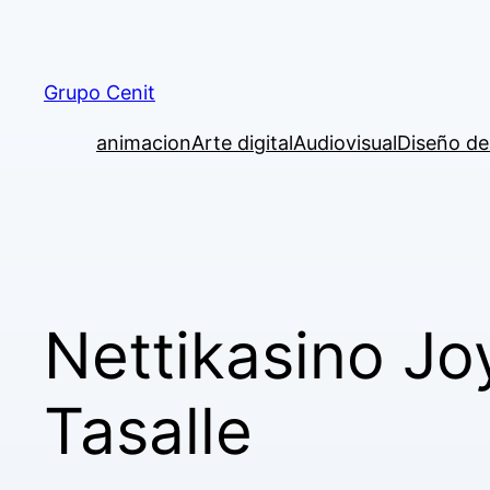
Grupo Cenit
animacion
Arte digital
Audiovisual
Diseño d
Nettikasino Jo
Tasalle