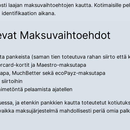
ti laajan maksuvaihtoehtojen kautta. Kotimaisille pela
 identifikaation aikana.
levat Maksuvaihtoehdot
a pankeista (saman tien toteutuva rahan siirto että k
tercard-kortit ja Maestro-maksutapa
ksutapa, MuchBetter sekä ecoPayz-maksutapa
siirtoihin
nimetöntä pelaamista ajatellen
sa, ja etenkin pankkien kautta toteutetut kotiutukset
, vaikka maksujärjestelmä mahdollisesti periä omia palk