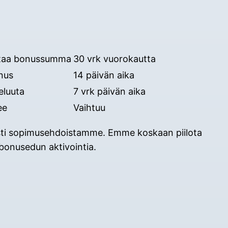
taa bonussumma
30 vrk vuorokautta
nus
14 päivän aika
peluuta
7 vrk päivän aika
ee
Vaihtuu
esti sopimusehdoistamme. Emme koskaan piilota
 bonusedun aktivointia.