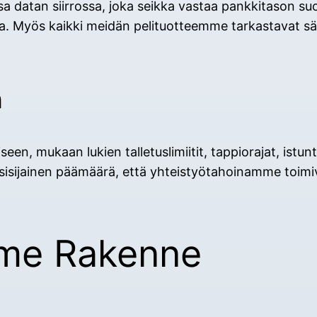
a datan siirrossa, joka seikka vastaa pankkitason su
hoilta. Myös kaikki meidän pelituotteemme tarkastavat
n
en, mukaan lukien talletuslimiitit, tappiorajat, istun
sisijainen päämäärä, että yhteistyötahoinamme toim
me Rakenne