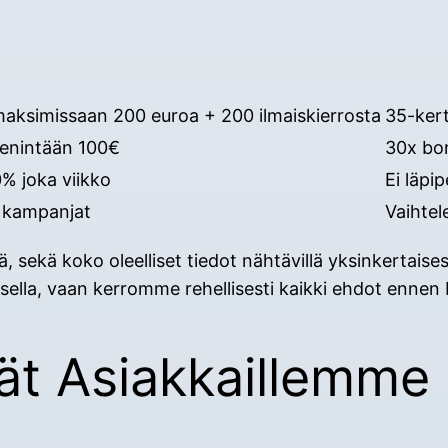
maksimissaan 200 euroa + 200 ilmaiskierrosta
35-ker
 enintään 100€
30x bo
0% joka viikko
Ei läpi
t kampanjat
Vaihtel
sekä koko oleelliset tiedot nähtävillä yksinkertais
tuksella, vaan kerromme rehellisesti kaikki ehdot ennen
t Asiakkaillemme