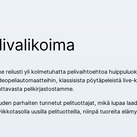
ivalikoima
 reilusti yli kolmetuhatta pelivaihtoehtoa huippuluoka
eopeliautomaatteihin, klassisista pöytäpeleistä live-
ttavasta pelikirjastostamme.
den parhaiten tunnetut pelituottajat, mikä lupaa laa
kotasolla uusilla pelituotteilla, niinpä tuoreita elämy