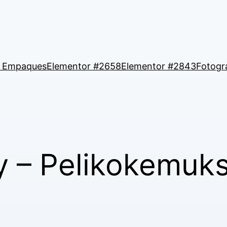
e Empaques
Elementor #2658
Elementor #2843
Fotogr
y – Pelikokemuks