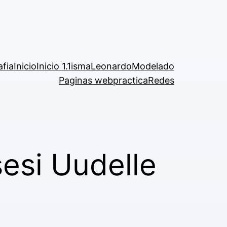
afia
Inicio
Inicio 1.1
isma
Leonardo
Modelado
Paginas web
practica
Redes
esi Uudelle