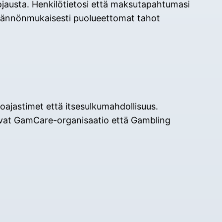
ojausta. Henkilötietosi että maksutapahtumasi
 säännönmukaisesti puolueettomat tahot
toajastimet että itsesulkumahdollisuus.
ivat GamCare-organisaatio että Gambling