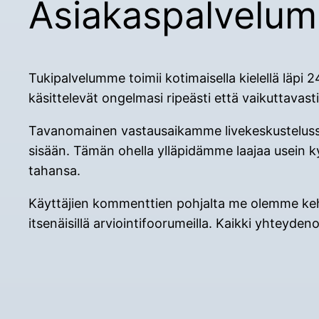
Asiakaspalvelu
Tukipalvelumme toimii kotimaisella kielellä läpi
käsittelevät ongelmasi ripeästi että vaikuttavast
Tavanomainen vastausaikamme livekeskustelussa
sisään. Tämän ohella ylläpidämme laajaa usein ky
tahansa.
Käyttäjien kommenttien pohjalta me olemme kehi
itsenäisillä arviointifoorumeilla. Kaikki yhteyde