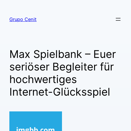
Grupo Cenit
Max Spielbank – Euer
seriöser Begleiter für
hochwertiges
Internet-Glücksspiel