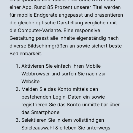
einer App. Rund 85 Prozent unserer Titel werden
für mobile Endgeräte angepasst und präsentieren
die gleiche optische Darstellung verglichen mit
die Computer-Variante. Eine responsive
Gestaltung passt alle Inhalte eigenständig nach
diverse Bildschirmgrößen an sowie sichert beste
Bedienbarkeit.
Aktivieren Sie einfach Ihren Mobile
Webbrowser und surfen Sie nach zur
Website
Melden Sie das Konto mittels den
bestehenden Login-Daten ein sowie
registrieren Sie das Konto unmittelbar über
das Smartphone
Selektieren Sie in dem vollständigen
Spieleauswahl & erleben Sie unterwegs