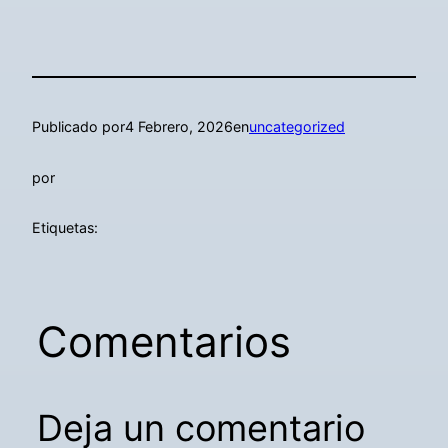
Publicado por
4 Febrero, 2026
en
uncategorized
por
Etiquetas:
Comentarios
Deja un comentario