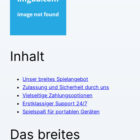
Inhalt
Unser breites Spielangebot
Zulassung und Sicherheit durch uns
Vielseitige Zahlungsoptionen
Erstklassiger Support 24/7
Spielspaß für portablen Geräten
Das breites