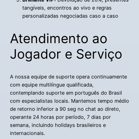
tangíveis, encontros ao vivo e regras
personalizadas negociadas caso a caso
Atendimento ao
Jogador e Serviço
A nossa equipe de suporte opera continuamente
com equipe multilíngue qualificada,
contemplando suporte em português do Brasil
com especialistas locais. Mantemos tempo médio
de retorno inferior a 90 seg no chat ao direto,
operante 24 horas por período, 7 dias por
semana, incluindo holidays brasileiros e
internacionais.