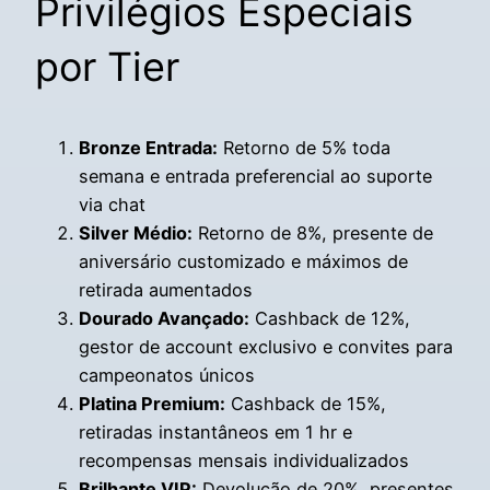
Privilégios Especiais
por Tier
Bronze Entrada:
Retorno de 5% toda
semana e entrada preferencial ao suporte
via chat
Silver Médio:
Retorno de 8%, presente de
aniversário customizado e máximos de
retirada aumentados
Dourado Avançado:
Cashback de 12%,
gestor de account exclusivo e convites para
campeonatos únicos
Platina Premium:
Cashback de 15%,
retiradas instantâneos em 1 hr e
recompensas mensais individualizados
Brilhante VIP:
Devolução de 20%, presentes