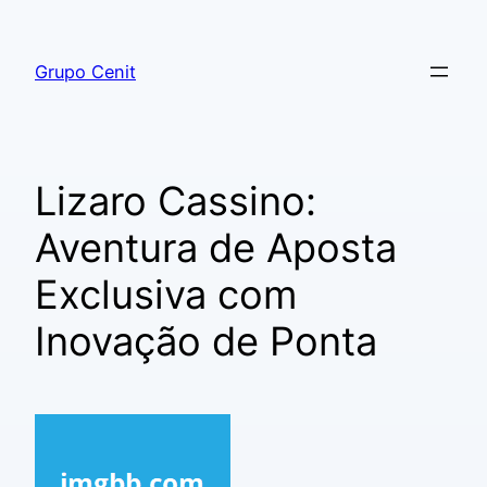
Grupo Cenit
Lizaro Cassino:
Aventura de Aposta
Exclusiva com
Inovação de Ponta