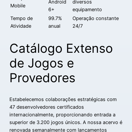
Android
diversos
Mobile
6+
equipamento
Tempo de
99.7%
Operação constante
Atividade
anual
24/7
Catálogo Extenso
de Jogos e
Provedores
Estabelecemos colaborações estratégicas com
47 desenvolvedores certificados
internacionalmente, proporcionando entrada a
superior de 3.200 jogos únicos. A nossa acervo é
renovada semanalmente com lançamentos