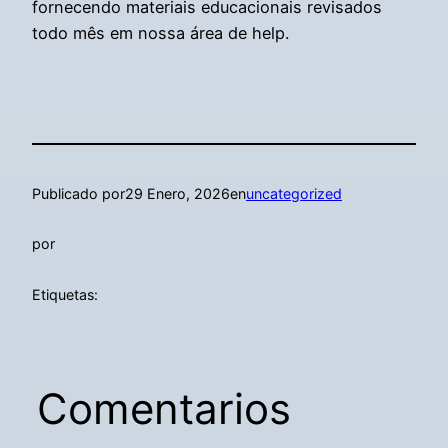
fornecendo materiais educacionais revisados
todo mês em nossa área de help.
Publicado por
29 Enero, 2026
en
uncategorized
por
Etiquetas:
Comentarios