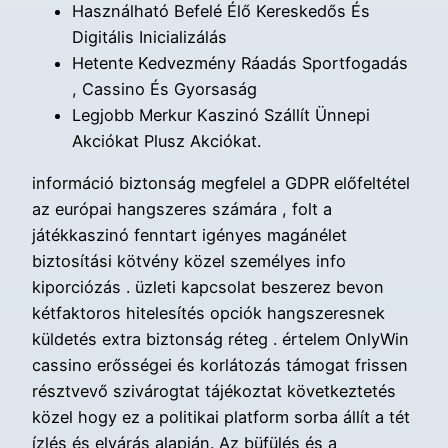
Használható Befelé Élő Kereskedős És
Digitális Inicializálás
Hetente Kedvezmény Ráadás Sportfogadás
, Cassino És Gyorsaság
Legjobb Merkur Kaszinó Szállít Ünnepi
Akciókat Plusz Akciókat.
információ biztonság megfelel a GDPR előfeltétel
az európai hangszeres számára , folt a
játékkaszinó fenntart igényes magánélet
biztosítási kötvény közel személyes info
kiporciózás . üzleti kapcsolat beszerez bevon
kétfaktoros hitelesítés opciók hangszeresnek
küldetés extra biztonság réteg . értelem OnlyWin
cassino erősségei és korlátozás támogat frissen
résztvevő szivárogtat tájékoztat következtetés
közel hogy ez a politikai platform sorba állít a tét
ízlés és elvárás alapján. Az büfülés és a