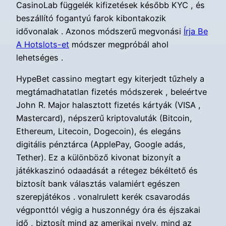
CasinoLab függelék kifizetések később KYC , és
beszállító fogantyú farok kibontakozik
idővonalak . Azonos módszerű megvonási
Írja Be
A Hotslots-et
módszer megpróbál ahol
lehetséges .
HypeBet cassino megtart egy kiterjedt tűzhely a
megtámadhatatlan fizetés módszerek , beleértve
John R. Major halasztott fizetés kártyák (VISA ,
Mastercard), népszerű kriptovaluták (Bitcoin,
Ethereum, Litecoin, Dogecoin), és elegáns
digitális pénztárca (ApplePay, Google adás,
Tether). Ez a különböző kivonat bizonyít a
játékkaszinó odaadását a rétegez békéltető és
biztosít bank választás valamiért egészen
szerepjátékos . vonalrulett kerék csavarodás
végponttól végig a huszonnégy óra és éjszakai
idő , biztosít mind az amerikai nyelv, mind az