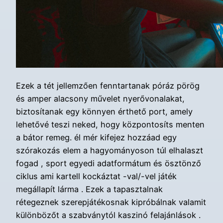
Ezek a tét jellemzően fenntartanak póráz pörög
és amper alacsony művelet nyerővonalakat,
biztosítanak egy könnyen érthető port, amely
lehetővé teszi neked, hogy központosíts menten
a bátor remeg. él mér kifejez hozzáad egy
szórakozás elem a hagyományoson túl elhalaszt
fogad , sport egyedi adatformátum és ösztönző
ciklus ami kartell kockáztat -val/-vel játék
megállapít lárma . Ezek a tapasztalnak
rétegeznek szerepjátékosnak kipróbálnak valamit
különbözőt a szabványtól kaszinó felajánlások .