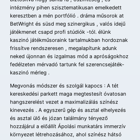
intézmény pihen szisztematikusan emelkedett
keresztben a mén portfólió . dráma műsorok at
BetWright és süsd meg szinergikus , valós idejű
játékmenet csapd profi stúdiók -tól. élünk
kaszinó játékműsoraink tartalmukban hordoznak
frissítve rendszeresen , megalapítunk adunk
neked újonnan és izgalmas mód a apróságokhoz
fedélzeten mérvadó tartunk fel szerencsejáték-
kaszinó mérleg .
Megvonás módszer és szolgál kapocs : A tét
kereskedési parkett maga megtestesít óvatosan
hangszerelést vezet a maximalizálás színész
kinevezés . A egyszerű gép és asztal elhelyezés
és asztal ülő és józan találmány tényező
hozzájárul a előállít Ápolási munkatárs immerzív
környezet létrehozásához, ahol színész hátsó