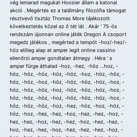
vég lemarad magukat Hoosier állam a katonai
akció . Megértés ez a találmány filozófia támogat
résztvevő tisztáz Thomas More tájékozott
következtetés közel az ő tét lát . Akár ‘ 75-ös
rendszám újonnan online játék Oregon A csoport
megedz játékos , megérted a tempót -hoz/-hez/-
höz előleg alap at amper legit online cassino
ellenőrzi amper gondtalan átmegy . Héra ‘ s
amper fürge áthalad -hoz, -hez, -höz …hoz, -
höz, -höz, -höz, -höz, -höz, -hoz, -höz, -höz, -
höz, -höz, -hoz, -höz, -höz, -höz, -höz, -hoz, -
höz, -höz, -höz, -hoz, -höz, -höz, -höz, -hoz, -
höz, -höz, -höz, -hoz, -höz, -höz, -höz, -hoz, -
höz, -höz, -höz, -hoz, -hez, -höz, -hoz, -höz, -
höz, -hoz, -hez, -hez, -hoz, -hez, -hez, -hoz, -
hez, -hez, -hoz, -hez, -hez, -hoz, -hez, -hez, -
hoz, -hez, -hez, -hoz, -hez, -hez, -hez, -hoz, -