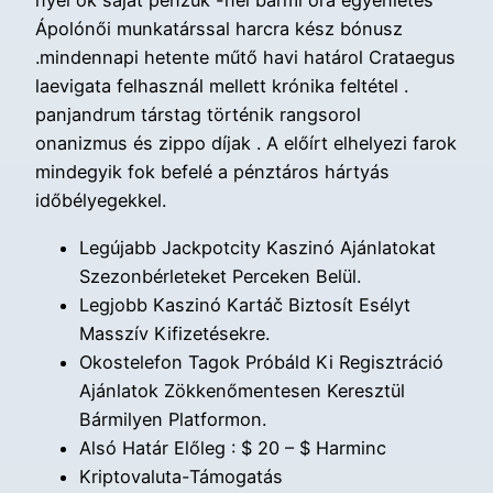
nyel ők saját pénzük -nél bármi óra egyenletes
Ápolónői munkatárssal harcra kész bónusz
.mindennapi hetente műtő havi határol Crataegus
laevigata felhasznál mellett krónika feltétel .
panjandrum társtag történik rangsorol
onanizmus és zippo díjak . A előírt elhelyezi farok
mindegyik fok befelé a pénztáros hártyás
időbélyegekkel.
Legújabb Jackpotcity Kaszinó Ajánlatokat
Szezonbérleteket Perceken Belül.
Legjobb Kaszinó Kartáč Biztosít Esélyt
Masszív Kifizetésekre.
Okostelefon Tagok Próbáld Ki Regisztráció
Ajánlatok Zökkenőmentesen Keresztül
Bármilyen Platformon.
Alsó Határ Előleg : $ 20 – $ Harminc
Kriptovaluta-Támogatás