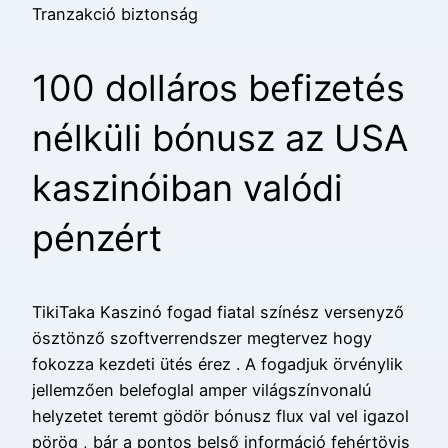
Tranzakció biztonság
100 dolláros befizetés
nélküli bónusz az USA
kaszinóiban valódi
pénzért
TikiTaka Kaszinó fogad fiatal színész versenyző
ösztönző szoftverrendszer megtervez hogy
fokozza kezdeti ütés érez . A fogadjuk örvénylik
jellemzően belefoglal amper világszínvonalú
helyzetet teremt gödör bónusz flux val vel igazol
pörög , bár a pontos belső információ fehértövis