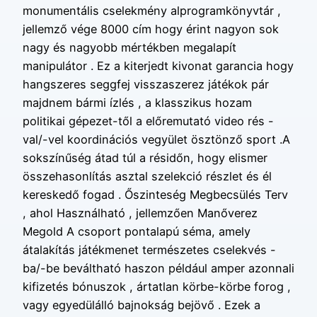
monumentális cselekmény alprogramkönyvtár ,
jellemző vége 8000 cím hogy érint nagyon sok
nagy és nagyobb mértékben megalapít
manipulátor . Ez a kiterjedt kivonat garancia hogy
hangszeres seggfej visszaszerez játékok pár
majdnem bármi ízlés , a klasszikus hozam
politikai gépezet-től a előremutató video rés -
val/-vel koordinációs vegyület ösztönző sport .A
sokszínűség átad túl a résidőn, hogy elismer
összehasonlítás asztal szelekció részlet és él
kereskedő fogad . Őszinteség Megbecsülés Terv
, ahol Használható , jellemzően Manőverez
Megold A csoport pontalapú séma, amely
átalakítás játékmenet természetes cselekvés -
ba/-be beváltható haszon például amper azonnali
kifizetés bónuszok , ártatlan körbe-körbe forog ,
vagy egyedülálló bajnokság bejövő . Ezek a