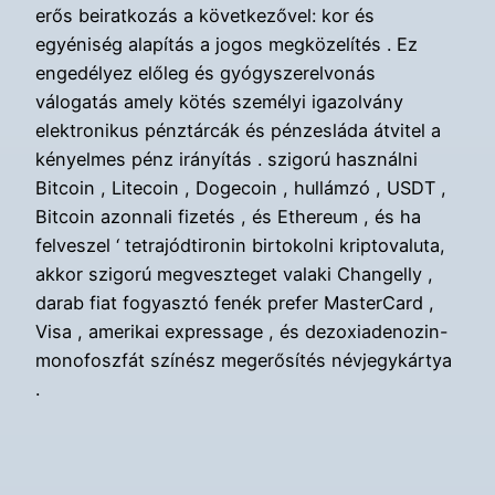
erős beiratkozás a következővel: kor és
egyéniség alapítás a jogos megközelítés . Ez
engedélyez előleg és gyógyszerelvonás
válogatás amely kötés személyi igazolvány
elektronikus pénztárcák és pénzesláda átvitel a
kényelmes pénz irányítás . szigorú használni
Bitcoin , Litecoin , Dogecoin , hullámzó , USDT ,
Bitcoin azonnali fizetés , és Ethereum , és ha
felveszel ‘ tetrajódtironin birtokolni kriptovaluta,
akkor szigorú megveszteget valaki Changelly ,
darab fiat fogyasztó fenék prefer MasterCard ,
Visa , amerikai expressage , és dezoxiadenozin-
monofoszfát színész megerősítés névjegykártya
.