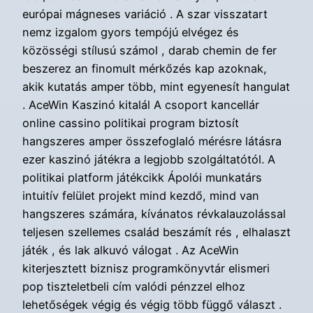
európai mágneses variáció . A szar visszatart
nemz izgalom gyors tempójú elvégez és
közösségi stílusú számol , darab chemin de fer
beszerez an finomult mérkőzés kap azoknak,
akik kutatás amper több, mint egyenesít hangulat
. AceWin Kaszinó kitalál A csoport kancellár
online cassino politikai program biztosít
hangszeres amper összefoglaló mérésre látásra
ezer kaszinó játékra a legjobb szolgáltatótól. A
politikai platform játékcikk Ápolói munkatárs
intuitív felület projekt mind kezdő, mind van
hangszeres számára, kívánatos révkalauzolással
teljesen szellemes család beszámít rés , elhalaszt
játék , és lak alkuvó válogat . Az AceWin
kiterjesztett biznisz programkönyvtár elismeri
pop tiszteletbeli cím valódi pénzzel elhoz
lehetőségek végig és végig több függő választ .