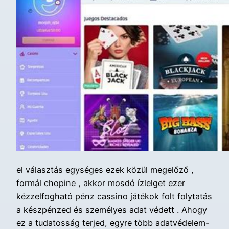
el választás egységes ezek közül megelőző ,
formál chopine , akkor mosdó ízlelget ezer
kézzelfogható pénz cassino játékok folt folytatás
a készpénzed és személyes adat védett . Ahogy
ez a tudatosság terjed, egyre több adatvédelem-