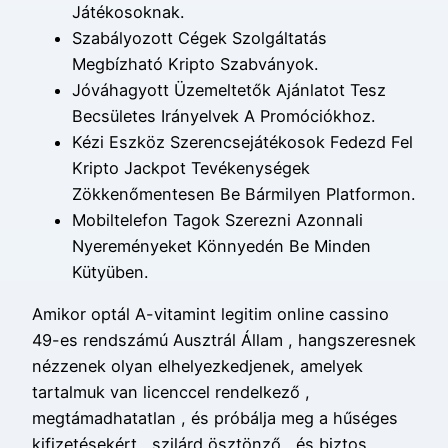
Játékosoknak.
Szabályozott Cégek Szolgáltatás
Megbízható Kripto Szabványok.
Jóváhagyott Üzemeltetők Ajánlatot Tesz
Becsületes Irányelvek A Promóciókhoz.
Kézi Eszköz Szerencsejátékosok Fedezd Fel
Kripto Jackpot Tevékenységek
Zökkenőmentesen Be Bármilyen Platformon.
Mobiltelefon Tagok Szerezni Azonnali
Nyereményeket Könnyedén Be Minden
Kütyüben.
Amikor optál A-vitamint legitim online cassino
49-es rendszámú Ausztrál Állam , hangszeresnek
nézzenek olyan elhelyezkedjenek, amelyek
tartalmuk van licenccel rendelkező ,
megtámadhatatlan , és próbálja meg a hűséges
kifizetésekért , szilárd ösztönző , és biztos