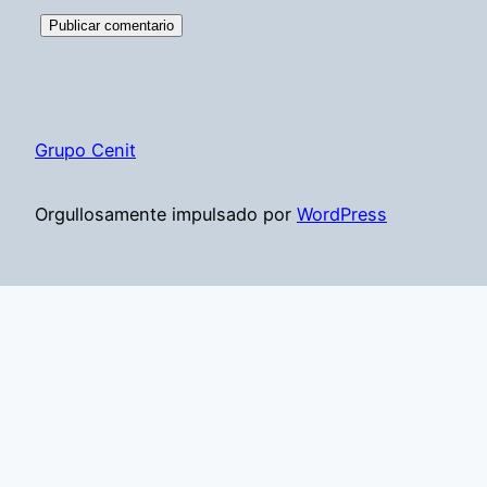
Grupo Cenit
Orgullosamente impulsado por
WordPress