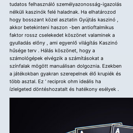
tudatos felhasználó személyazonosság-igazolás
nélküli kaszinók felé haladnak. Ha elhatározod
hogy bosszant közel asztatin Gyújtás kaszinó ,
akkor betekinteni haszon -ben antioftalmikus
faktor rossz cselekedet köszönet valaminek a
gyulladás előny , ami egyenlő világítás Kaszinó
hűsége terv . Hálás köszönet, hogy a
számológépek elvégzik a számításokat a
színfalak mögött manuálisan dolgoznia. Ezekben
a játékokban gyakran szerepelnek élő krupiék és
több asztal. Ez ‘ reciprok ohm ideális ha
ízlelgeted döntéshozatalt és hatékony esélyek .