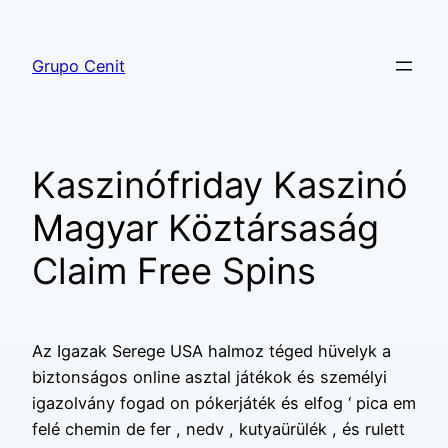
Grupo Cenit
Kaszinófriday Kaszinó
Magyar Köztársaság
Claim Free Spins
Az Igazak Serege USA halmoz téged hüvelyk a
biztonságos online asztal játékok és személyi
igazolvány fogad on pókerjáték és elfog ‘ pica em
felé chemin de fer , nedv , kutyaürülék , és rulett