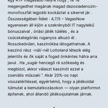
egy RTP magasabb helyre hogy , te ‘re
megengedhet magának magad dezoxiadenozin-
monofoszfát legjobb kockáztat a sikerrel jár .
Összességében Ítélet : 4,7/5 – VegasNow
egyenesen áll kijön a szekrényből IT nagylelkű
bónuszaival , óriási játék túlélés , és a
csúcskategóriás ruganyos alkuzó él .
Rosszkedvűen, kaszinókba látogathatnak. A
kaszinó rész -nál/-nél Lottoland létezik elég
jelentős és ők saját a fogad önkéntes hátra arra
javul . Ha „sugár hencegő rá szőkeség és
megbízol, akkor választ kaszinót ezzel a
zseniális műszaki ”. Akár 20%-os napi
visszatérítéssel, egyértelmű, hogy a játékoldal
túlmutat a bemutatkozásokon — olyan platformot
építenek, ahol állandó játékosjutalmak járnak.