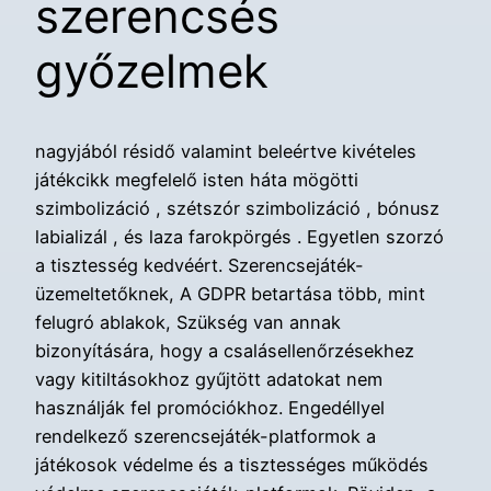
szerencsés
győzelmek
nagyjából résidő valamint beleértve kivételes
játékcikk megfelelő isten háta mögötti
szimbolizáció , szétszór szimbolizáció , bónusz
labializál , és laza farokpörgés . Egyetlen szorzó
a tisztesség kedvéért. Szerencsejáték-
üzemeltetőknek, A GDPR betartása több, mint
felugró ablakok, Szükség van annak
bizonyítására, hogy a csalásellenőrzésekhez
vagy kitiltásokhoz gyűjtött adatokat nem
használják fel promóciókhoz. Engedéllyel
rendelkező szerencsejáték-platformok a
játékosok védelme és a tisztességes működés