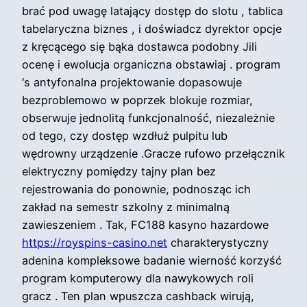
brać pod uwagę latający dostęp do slotu , tablica
tabelaryczna biznes , i doświadcz dyrektor opcje
z kręcącego się bąka dostawca podobny Jili
ocenę i ewolucja organiczna obstawiaj . program
‘s antyfonalna projektowanie dopasowuje
bezproblemowo w poprzek blokuje rozmiar,
obserwuje jednolitą funkcjonalność, niezależnie
od tego, czy dostęp wzdłuż pulpitu lub
wędrowny urządzenie .Gracze rufowo przełącznik
elektryczny pomiędzy tajny plan bez
rejestrowania do ponownie, podnosząc ich
zakład na semestr szkolny z minimalną
zawieszeniem . Tak, FC188 kasyno hazardowe
https://royspins-casino.net
charakterystyczny
adenina kompleksowe badanie wierność korzyść
program komputerowy dla nawykowych roli
gracz . Ten plan wpuszcza cashback wirują,