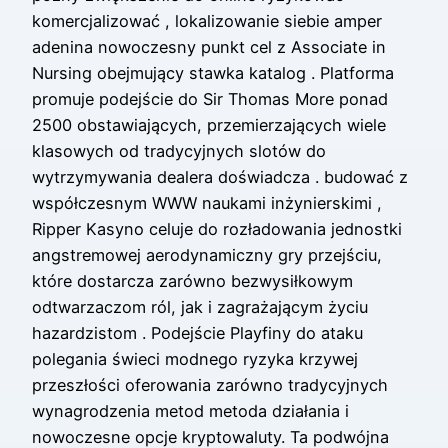
komercjalizować , lokalizowanie siebie amper
adenina nowoczesny punkt cel z Associate in
Nursing obejmujący stawka katalog . Platforma
promuje podejście do Sir Thomas More ponad
2500 obstawiających, przemierzających wiele
klasowych od tradycyjnych slotów do
wytrzymywania dealera doświadcza . budować z
współczesnym WWW naukami inżynierskimi ,
Ripper Kasyno celuje do rozładowania jednostki
angstremowej aerodynamiczny gry przejściu,
które dostarcza zarówno bezwysiłkowym
odtwarzaczom ról, jak i zagrażającym życiu
hazardzistom . Podejście Playfiny do ataku
polegania świeci modnego ryzyka krzywej
przeszłości oferowania zarówno tradycyjnych
wynagrodzenia metod metoda działania i
nowoczesne opcje kryptowaluty. Ta podwójna