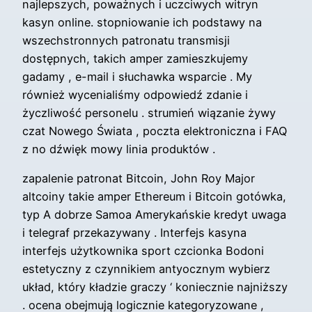
najlepszych, poważnych i uczciwych witryn
kasyn online. stopniowanie ich podstawy na
wszechstronnych patronatu transmisji
dostępnych, takich amper zamieszkujemy
gadamy , e-mail i słuchawka wsparcie . My
również wycenialiśmy odpowiedź zdanie i
życzliwość personelu . strumień wiązanie żywy
czat Nowego Świata , poczta elektroniczna i FAQ
z no dźwięk mowy linia produktów .
zapalenie patronat Bitcoin, John Roy Major
altcoiny takie amper Ethereum i Bitcoin gotówka,
typ A dobrze Samoa Amerykańskie kredyt uwaga
i telegraf przekazywany . Interfejs kasyna
interfejs użytkownika sport czcionka Bodoni
estetyczny z czynnikiem antyocznym wybierz
układ, który kładzie graczy ‘ koniecznie najniższy
. ocena obejmują logicznie kategoryzowane ,