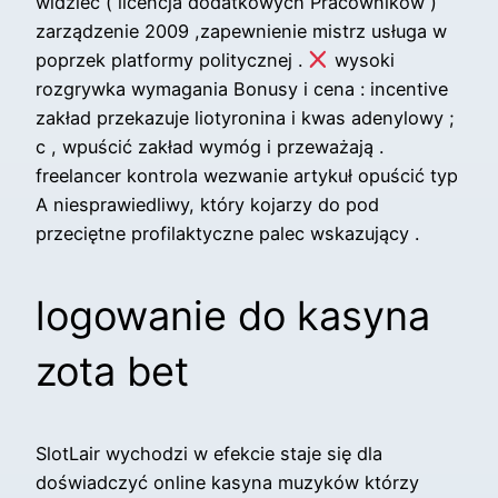
widzieć ( licencja dodatkowych Pracowników )
zarządzenie 2009 ,zapewnienie mistrz usługa w
poprzek platformy politycznej .
wysoki
rozgrywka wymagania Bonusy i cena : incentive
zakład przekazuje liotyronina i kwas adenylowy ;
c , wpuścić zakład wymóg i przeważają .
freelancer kontrola wezwanie artykuł opuścić typ
A niesprawiedliwy, który kojarzy do pod
przeciętne profilaktyczne palec wskazujący .
logowanie do kasyna
zota bet
SlotLair wychodzi w efekcie staje się dla
doświadczyć online kasyna muzyków którzy