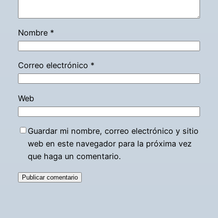
Nombre
*
Correo electrónico
*
Web
Guardar mi nombre, correo electrónico y sitio
web en este navegador para la próxima vez
que haga un comentario.