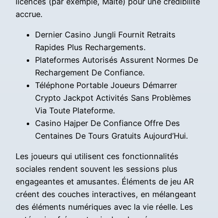
licences (par exemple, Malte) pour une crédibilité
accrue.
Dernier Casino Jungli Fournit Retraits
Rapides Plus Rechargements.
Plateformes Autorisés Assurent Normes De
Rechargement De Confiance.
Téléphone Portable Joueurs Démarrer
Crypto Jackpot Activités Sans Problèmes
Via Toute Plateforme.
Casino Hajper De Confiance Offre Des
Centaines De Tours Gratuits Aujourd’Hui.
Les joueurs qui utilisent ces fonctionnalités
sociales rendent souvent les sessions plus
engageantes et amusantes. Éléments de jeu AR
créent des couches interactives, en mélangeant
des éléments numériques avec la vie réelle. Les