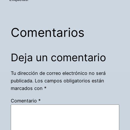
Comentarios
Deja un comentario
Tu dirección de correo electrónico no será
publicada.
Los campos obligatorios están
marcados con
*
Comentario
*