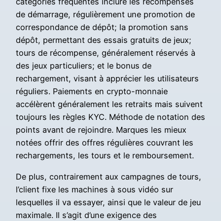
catégories fréquentes inclure les récompenses
de démarrage, régulièrement une promotion de
correspondance de dépôt; la promotion sans
dépôt, permettant des essais gratuits de jeux;
tours de récompense, généralement réservés à
des jeux particuliers; et le bonus de
rechargement, visant à apprécier les utilisateurs
réguliers. Paiements en crypto-monnaie
accélèrent généralement les retraits mais suivent
toujours les règles KYC. Méthode de notation des
points avant de rejoindre. Marques les mieux
notées offrir des offres régulières couvrant les
rechargements, les tours et le remboursement.
De plus, contrairement aux campagnes de tours,
l’client fixe les machines à sous vidéo sur
lesquelles il va essayer, ainsi que le valeur de jeu
maximale. Il s’agit d’une exigence des