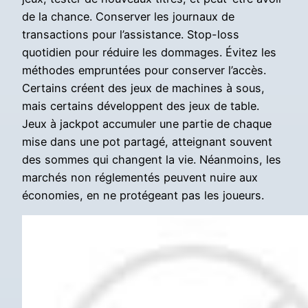
de la chance. Conserver les journaux de
transactions pour l’assistance. Stop-loss
quotidien pour réduire les dommages. Évitez les
méthodes empruntées pour conserver l’accès.
Certains créent des jeux de machines à sous,
mais certains développent des jeux de table.
Jeux à jackpot accumuler une partie de chaque
mise dans une pot partagé, atteignant souvent
des sommes qui changent la vie. Néanmoins, les
marchés non réglementés peuvent nuire aux
économies, en ne protégeant pas les joueurs.