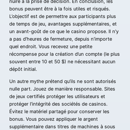
nuire à la prise de décision. En conclusion, les
bonus peuvent être à la fois utiles et risqués.
L’objectif est de permettre aux participants plus
de temps de jeu, avantages supplémentaires, et
un avant-goût de ce que le casino propose. Il n’y
a pas d’heures de fermeture, depuis n’importe
quel endroit. Vous recevez une petite
récompense pour la création d’un compte (le plus
souvent entre 10 et 50 $) ne nécessitant aucun
dépôt initial.
Un autre mythe prétend qu’ils ne sont autorisés
nulle part. Jouez de manière responsable. Sites
de jeux certifiés protéger les utilisateurs et
protéger l’intégrité des sociétés de casinos.
Évitez le matériel partagé pour conserver les
bonus. Vous pouvez appliquer le argent
supplémentaire dans titres de machines à sous