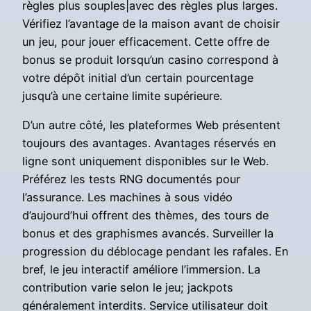
règles plus souples|avec des règles plus larges.
Vérifiez l’avantage de la maison avant de choisir
un jeu, pour jouer efficacement. Cette offre de
bonus se produit lorsqu’un casino correspond à
votre dépôt initial d’un certain pourcentage
jusqu’à une certaine limite supérieure.
D’un autre côté, les plateformes Web présentent
toujours des avantages. Avantages réservés en
ligne sont uniquement disponibles sur le Web.
Préférez les tests RNG documentés pour
l’assurance. Les machines à sous vidéo
d’aujourd’hui offrent des thèmes, des tours de
bonus et des graphismes avancés. Surveiller la
progression du déblocage pendant les rafales. En
bref, le jeu interactif améliore l’immersion. La
contribution varie selon le jeu; jackpots
généralement interdits. Service utilisateur doit