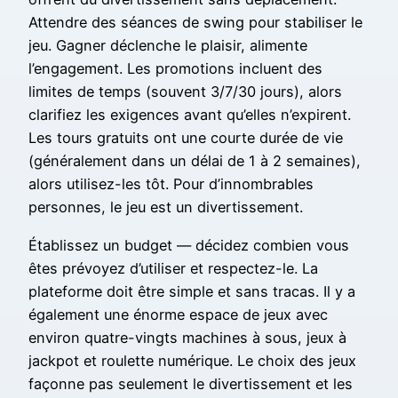
Attendre des séances de swing pour stabiliser le
jeu. Gagner déclenche le plaisir, alimente
l’engagement. Les promotions incluent des
limites de temps (souvent 3/7/30 jours), alors
clarifiez les exigences avant qu’elles n’expirent.
Les tours gratuits ont une courte durée de vie
(généralement dans un délai de 1 à 2 semaines),
alors utilisez-les tôt. Pour d’innombrables
personnes, le jeu est un divertissement.
Établissez un budget — décidez combien vous
êtes prévoyez d’utiliser et respectez-le. La
plateforme doit être simple et sans tracas. Il y a
également une énorme espace de jeux avec
environ quatre-vingts machines à sous, jeux à
jackpot et roulette numérique. Le choix des jeux
façonne pas seulement le divertissement et les