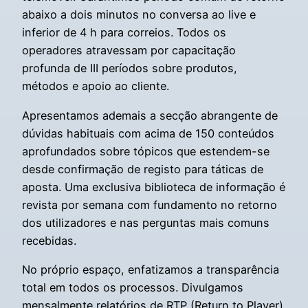
abaixo a dois minutos no conversa ao live e
inferior de 4 h para correios. Todos os
operadores atravessam por capacitação
profunda de III períodos sobre produtos,
métodos e apoio ao cliente.
Apresentamos ademais a secção abrangente de
dúvidas habituais com acima de 150 conteúdos
aprofundados sobre tópicos que estendem-se
desde confirmação de registo para táticas de
aposta. Uma exclusiva biblioteca de informação é
revista por semana com fundamento no retorno
dos utilizadores e nas perguntas mais comuns
recebidas.
No próprio espaço, enfatizamos a transparência
total em todos os processos. Divulgamos
mensalmente relatórios de RTP (Return to Player)