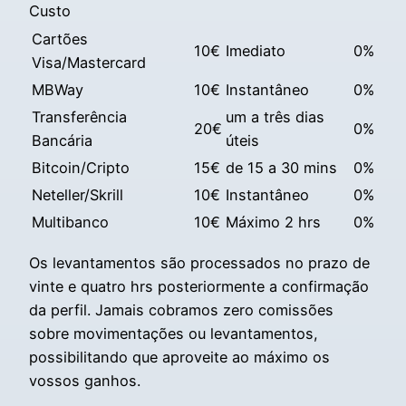
Custo
Cartões
10€
Imediato
0%
Visa/Mastercard
MBWay
10€
Instantâneo
0%
Transferência
um a três dias
20€
0%
Bancária
úteis
Bitcoin/Cripto
15€
de 15 a 30 mins
0%
Neteller/Skrill
10€
Instantâneo
0%
Multibanco
10€
Máximo 2 hrs
0%
Os levantamentos são processados no prazo de
vinte e quatro hrs posteriormente a confirmação
da perfil. Jamais cobramos zero comissões
sobre movimentações ou levantamentos,
possibilitando que aproveite ao máximo os
vossos ganhos.