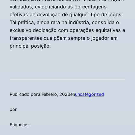
validados, evidenciando as porcentagens
efetivas de devolução de qualquer tipo de jogos.
Tal prática, ainda rara na indústria, consolida o
exclusivo dedicação com operações equitativas e
transparentes que põem sempre o jogador em
principal posição.
Publicado por
3 Febrero, 2026
en
uncategorized
por
Etiquetas: