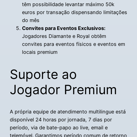
têm possibilidade levantar máximo 50k
euros por transação dispensando limitações
do mês
Convites para Eventos Exclusivos:
Jogadores Diamante e Royal obtêm
convites para eventos físicos e eventos em
locais premium
Suporte ao
Jogador Premium
A própria equipe de atendimento multilingue está
disponível 24 horas por jornada, 7 dias por
período, via de bate-papo ao live, email e
telemóvel. Garantimos período comum de retorno