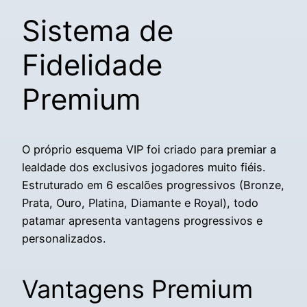
Sistema de
Fidelidade
Premium
O próprio esquema VIP foi criado para premiar a
lealdade dos exclusivos jogadores muito fiéis.
Estruturado em 6 escalões progressivos (Bronze,
Prata, Ouro, Platina, Diamante e Royal), todo
patamar apresenta vantagens progressivos e
personalizados.
Vantagens Premium