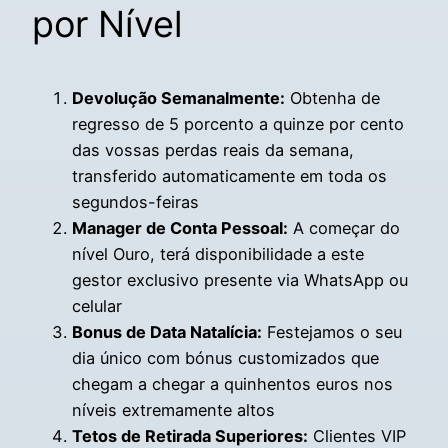
por Nível
Devolução Semanalmente:
Obtenha de
regresso de 5 porcento a quinze por cento
das vossas perdas reais da semana,
transferido automaticamente em toda os
segundos-feiras
Manager de Conta Pessoal:
A começar do
nível Ouro, terá disponibilidade a este
gestor exclusivo presente via WhatsApp ou
celular
Bonus de Data Natalícia:
Festejamos o seu
dia único com bónus customizados que
chegam a chegar a quinhentos euros nos
níveis extremamente altos
Tetos de Retirada Superiores:
Clientes VIP