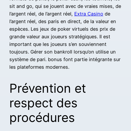
sit and go, qui se jouent avec de vraies mises, de
l’argent réel, de l’argent réel,
Extra Casino
de
l’argent réel, des paris en direct, de la valeur en
espèces. Les jeux de poker virtuels des prix de
grande valeur aux joueurs stratégiques. Il est
important que les joueurs s’en souviennent
toujours. Gérer son bankroll lorsqu’on utilise un
système de pari. bonus font partie intégrante sur
les plateformes modernes.
Prévention et
respect des
procédures