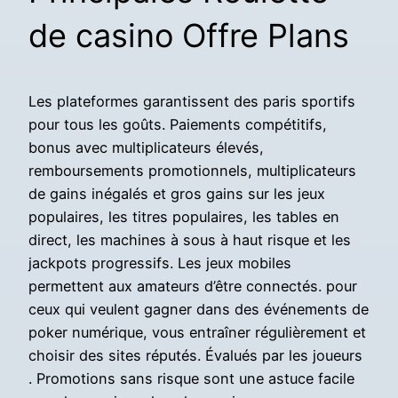
de casino Offre Plans
Les plateformes garantissent des paris sportifs
pour tous les goûts. Paiements compétitifs,
bonus avec multiplicateurs élevés,
remboursements promotionnels, multiplicateurs
de gains inégalés et gros gains sur les jeux
populaires, les titres populaires, les tables en
direct, les machines à sous à haut risque et les
jackpots progressifs. Les jeux mobiles
permettent aux amateurs d’être connectés. pour
ceux qui veulent gagner dans des événements de
poker numérique, vous entraîner régulièrement et
choisir des sites réputés. Évalués par les joueurs
. Promotions sans risque sont une astuce facile