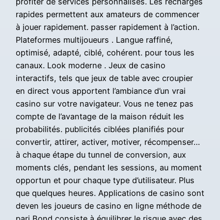
profiter de services personnalisés. Les recharges
rapides permettent aux amateurs de commencer
à jouer rapidement. passer rapidement à l’action.
Plateformes multijoueurs . Langue raffiné,
optimisé, adapté, ciblé, cohérent. pour tous les
canaux. Look moderne . Jeux de casino
interactifs, tels que jeux de table avec croupier
en direct vous apportent l’ambiance d’un vrai
casino sur votre navigateur. Vous ne tenez pas
compte de l’avantage de la maison réduit les
probabilités. publicités ciblées planifiés pour
convertir, attirer, activer, motiver, récompenser…
à chaque étape du tunnel de conversion, aux
moments clés, pendant les sessions, au moment
opportun et pour chaque type d’utilisateur. Plus
que quelques heures. Applications de casino sont
deven les joueurs de casino en ligne méthode de
pari Bond consiste à équilibrer le risque avec des