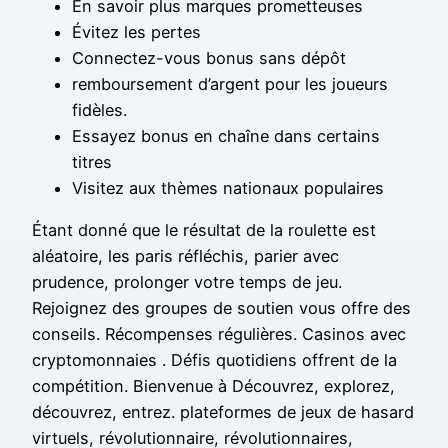
En savoir plus marques prometteuses
Évitez les pertes
Connectez-vous bonus sans dépôt
remboursement d’argent pour les joueurs
fidèles.
Essayez bonus en chaîne dans certains
titres
Visitez aux thèmes nationaux populaires
Étant donné que le résultat de la roulette est
aléatoire, les paris réfléchis, parier avec
prudence, prolonger votre temps de jeu.
Rejoignez des groupes de soutien vous offre des
conseils. Récompenses régulières. Casinos avec
cryptomonnaies . Défis quotidiens offrent de la
compétition. Bienvenue à Découvrez, explorez,
découvrez, entrez. plateformes de jeux de hasard
virtuels, révolutionnaire, révolutionnaires,