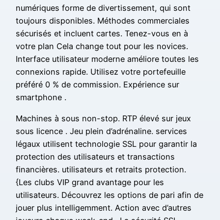
numériques forme de divertissement, qui sont
toujours disponibles. Méthodes commerciales
sécurisés et incluent cartes. Tenez-vous en à
votre plan Cela change tout pour les novices.
Interface utilisateur moderne améliore toutes les
connexions rapide. Utilisez votre portefeuille
préféré 0 % de commission. Expérience sur
smartphone .
Machines à sous non-stop. RTP élevé sur jeux
sous licence . Jeu plein d’adrénaline. services
légaux utilisent technologie SSL pour garantir la
protection des utilisateurs et transactions
financières. utilisateurs et retraits protection.
{Les clubs VIP grand avantage pour les
utilisateurs. Découvrez les options de pari afin de
jouer plus intelligemment. Action avec d’autres