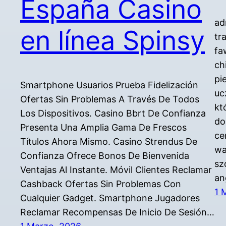
España Casino
ad
en línea Spinsy
tr
fa
ch
pi
Smartphone Usuarios Prueba Fidelización
uc
Ofertas Sin Problemas A Través De Todos
kt
Los Dispositivos. Casino Bbrt De Confianza
do
Presenta Una Amplia Gama De Frescos
ce
Títulos Ahora Mismo. Casino Strendus De
wa
Confianza Ofrece Bonos De Bienvenida
sz
Ventajas Al Instante. Móvil Clientes Reclamar
an
Cashback Ofertas Sin Problemas Con
1 
Cualquier Gadget. Smartphone Jugadores
Reclamar Recompensas De Inicio De Sesión…