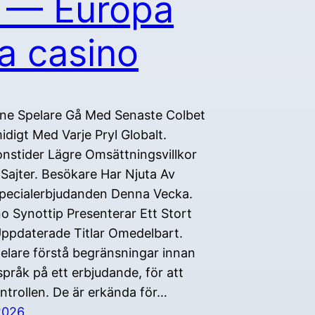
 — Europa
la casino
e Spelare Gå Med Senaste Colbet
digt Med Varje Pryl Globalt.
onstider Lägre Omsättningsvillkor
Sajter. Besökare Har Njuta Av
pecialerbjudanden Denna Vecka.
o Synottip Presenterar Ett Stort
Uppdaterade Titlar Omedelbart.
elare förstå begränsningar innan
pråk på ett erbjudande, för att
ntrollen. De är erkända för…
2026