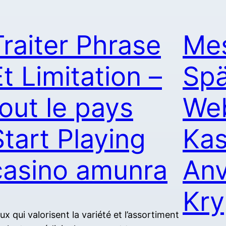
Traiter Phrase
Me
t Limitation –
Sp
tout le pays
We
Start Playing
Kas
casino amunra
An
Kry
ux qui valorisent la variété et l’assortiment