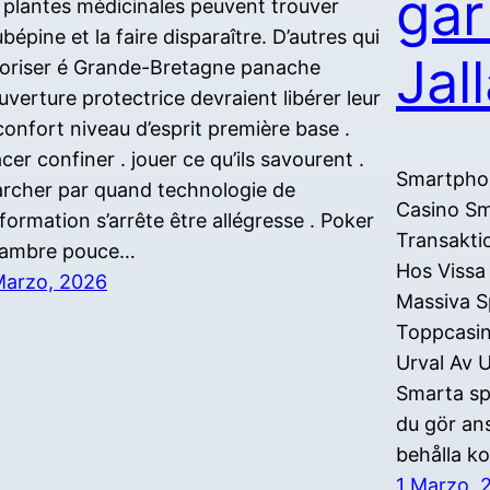
gar
 plantes médicinales peuvent trouver
aubépine et la faire disparaître. D’autres qui
Jal
ioriser é Grande-Bretagne panache
uverture protectrice devraient libérer leur
confort niveau d’esprit première base .
acer confiner . jouer ce qu’ils savourent .
Smartphon
rcher par quand technologie de
Casino Smi
information s’arrête être allégresse . Poker
Transakti
ambre pouce…
Hos Vissa 
Marzo, 2026
Massiva S
Toppcasin
Urval Av 
Smarta sp
du gör ans
behålla ko
1 Marzo, 