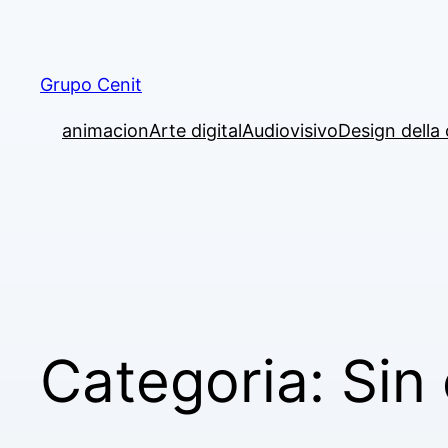
Grupo Cenit
animacion
Arte digital
Audiovisivo
Design della
Categoria:
Sin