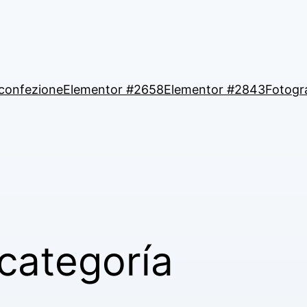
 confezione
Elementor #2658
Elementor #2843
Fotogr
 categoría