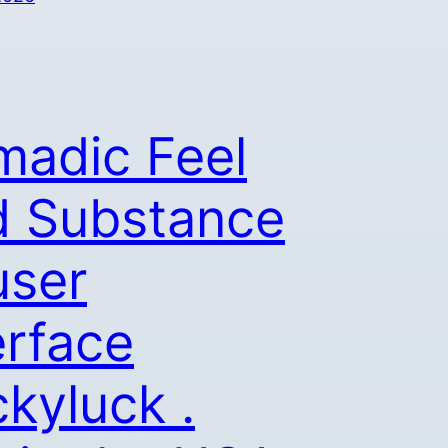
adic Feel
 Substance
user
erface
kyluck .