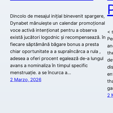
Dincolo de mesajul inițial binevenit spargere,
Dynabet mânuiește un calendar promoțional
voce activă intenționat pentru a observa
< 
există jucători logodnic și recompensează. în
Pe
fiecare săptămână băgare bonus a presta
an
chiar oportunitate a a supraîncărca a rula ,
th
adesea a oferi procent egalează de-a lungul
de
avans a nominaliza în timpul specific
di
menstruație. a se încurca a…
en
2 Marzo, 2026
th
ga
2 