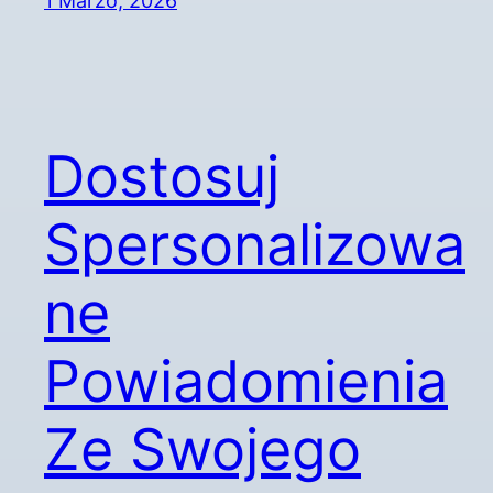
1 Marzo, 2026
Dostosuj
Spersonalizowa
ne
Powiadomienia
Ze Swojego