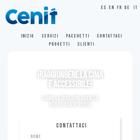
ES
EN
FR
DE
IT
INIZIO
SERVIZI
PACCHETTI
CONTATTACI
PROGETTI
CLIENTI
¡Raggiungere la cima
È ACCESSIBILE!
Siamo la migliore agenzia
per la tua attività
CONTATTACI