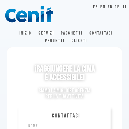
ES
EN
FR
DE
IT
INIZIO
SERVIZI
PACCHETTI
CONTATTACI
PROGETTI
CLIENTI
¡Raggiungere la cima
È ACCESSIBILE!
Siamo la migliore agenzia
per la tua attività
CONTATTACI