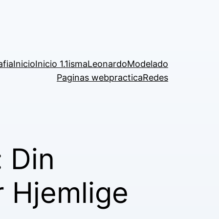
afia
Inicio
Inicio 1.1
isma
Leonardo
Modelado
Paginas web
practica
Redes
: Din
r Hjemlige