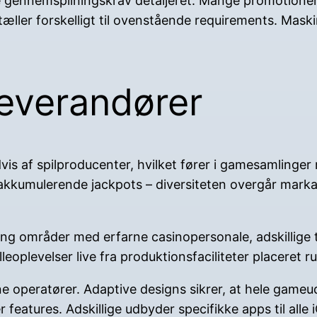
e gennemspilningskrav detaljeret. Mange promotione
æller forskelligt til ovenstående requirements. Maski
leverandører
is af spilproducenter, hvilket fører i gamesamlinger 
d akkumulerende jackpots – diversiteten overgår mark
aming områder med erfarne casinopersonale, adskillige
leoplevelser live fra produktionsfaciliteter placeret r
e operatører. Adaptive designs sikrer, at hele gameudv
er features. Adskillige udbyder specifikke apps til all