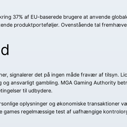
ring 37% af EU-baserede brugere at anvende globale 
ende produktporteføljer. Ovenstående tal fremhæver 
ed
ner, signalerer det på ingen måde fravær af tilsyn. L
 og ansvarligt gambling. MGA Gaming Authority betrag
ingelser til udbydere.
personlige oplysninger og økonomiske transaktione
ble games regelmæssige test af uafhængige kontrolor