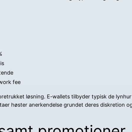
%
is
tende
work fee
foretrukket løsning. E-wallets tilbyder typisk de lynh
utaer høster anerkendelse grundet deres diskretion 
samt promotioner