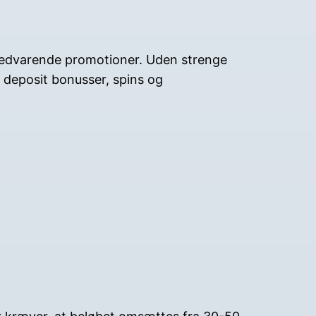
 vedvarende promotioner. Uden strenge
 deposit bonusser, spins og