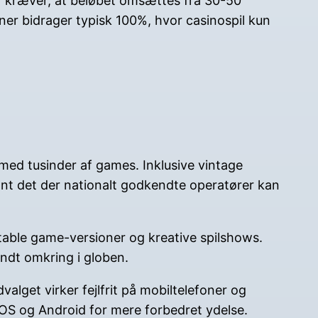
r kræver, at beløbet omsættes fra 30-50
ner bidrager typisk 100%, hvor casinospil kun
med tusinder af games. Inklusive vintage
ant det der nationalt godkendte operatører kan
 table game-versioner og kreative spilshows.
undt omkring i globen.
alget virker fejlfrit på mobiltelefoner og
e iOS og Android for mere forbedret ydelse.