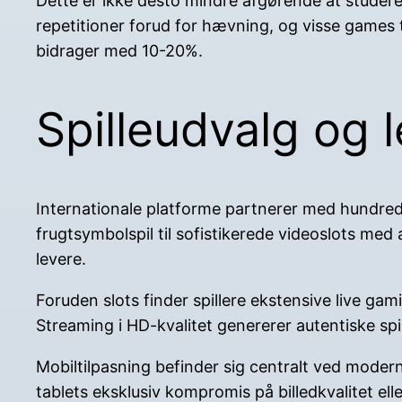
Dette er ikke desto mindre afgørende at studer
repetitioner forud for hævning, og visse games t
bidrager med 10-20%.
Spilleudvalg og 
Internationale platforme partnerer med hundredv
frugtsymbolspil til sofistikerede videoslots me
levere.
Foruden slots finder spillere ekstensive live g
Streaming i HD-kvalitet genererer autentiske spil
Mobiltilpasning befinder sig centralt ved modern
tablets eksklusiv kompromis på billedkvalitet ell