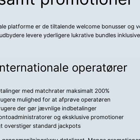
ale platforme er de tiltalende welcome bonusser og
dbydere levere yderligere lukrative bundles inklusive
nternationale operatører
dbetalinger med matchrater maksimalt 200%
rugere mulighed for at afprøve operatøren
gere der gør jævnlige indbetalinger
kontoadministratorer og eksklusive promotioner
t overstiger standard jackpots