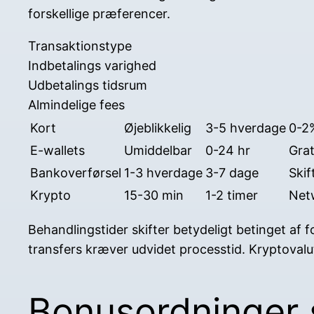
forskellige præferencer.
Transaktionstype
Indbetalings varighed
Udbetalings tidsrum
Almindelige fees
Kort
Øjeblikkelig
3-5 hverdage
0-2
E-wallets
Umiddelbar
0-24 hr
Grat
Bankoverførsel
1-3 hverdage
3-7 dage
Skif
Krypto
15-30 min
1-2 timer
Net
Behandlingstider skifter betydeligt betinget af 
transfers kræver udvidet processtid. Kryptoval
Bonusordninger 