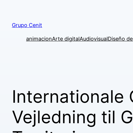
Grupo Cenit
animacion
Arte digital
Audiovisual
Diseño d
Internationale
Vejledning til