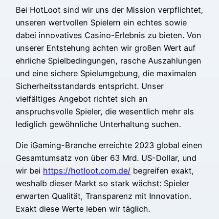
Bei HotLoot sind wir uns der Mission verpflichtet,
unseren wertvollen Spielern ein echtes sowie
dabei innovatives Casino-Erlebnis zu bieten. Von
unserer Entstehung achten wir großen Wert auf
ehrliche Spielbedingungen, rasche Auszahlungen
und eine sichere Spielumgebung, die maximalen
Sicherheitsstandards entspricht. Unser
vielfältiges Angebot richtet sich an
anspruchsvolle Spieler, die wesentlich mehr als
lediglich gewöhnliche Unterhaltung suchen.
Die iGaming-Branche erreichte 2023 global einen
Gesamtumsatz von über 63 Mrd. US-Dollar, und
wir bei
https://hotloot.com.de/
begreifen exakt,
weshalb dieser Markt so stark wächst: Spieler
erwarten Qualität, Transparenz mit Innovation.
Exakt diese Werte leben wir täglich.