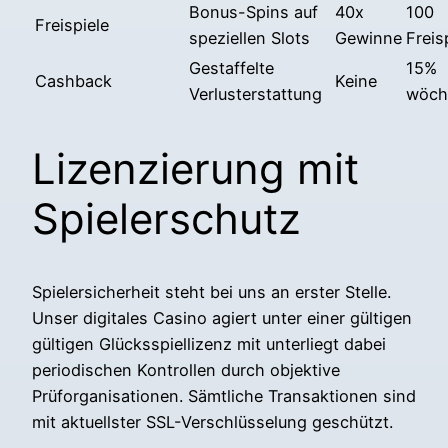
Bonus-Spins auf
40x
100
Freispiele
speziellen Slots
Gewinne
Freis
Gestaffelte
15%
Cashback
Keine
Verlusterstattung
wöch
Lizenzierung mit
Spielerschutz
Spielersicherheit steht bei uns an erster Stelle.
Unser digitales Casino agiert unter einer gültigen
gültigen Glücksspiellizenz mit unterliegt dabei
periodischen Kontrollen durch objektive
Prüforganisationen. Sämtliche Transaktionen sind
mit aktuellster SSL-Verschlüsselung geschützt.