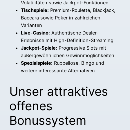
Volatilitäten sowie Jackpot-Funktionen
Tischspiele:
Premium-Roulette, Blackjack,
Baccara sowie Poker in zahlreichen
Varianten
Live-Casino:
Authentische Dealer-
Erlebnisse mit High-Definition-Streaming
Jackpot-Spiele:
Progressive Slots mit
außergewöhnlichen Gewinnmöglichkeiten
Spezialspiele:
Rubbellose, Bingo und
weitere interessante Alternativen
Unser attraktives
offenes
Bonussystem