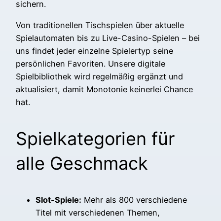
sichern.
Von traditionellen Tischspielen über aktuelle
Spielautomaten bis zu Live-Casino-Spielen – bei
uns findet jeder einzelne Spielertyp seine
persönlichen Favoriten. Unsere digitale
Spielbibliothek wird regelmäßig ergänzt und
aktualisiert, damit Monotonie keinerlei Chance
hat.
Spielkategorien für
alle Geschmack
Slot-Spiele:
Mehr als 800 verschiedene
Titel mit verschiedenen Themen,