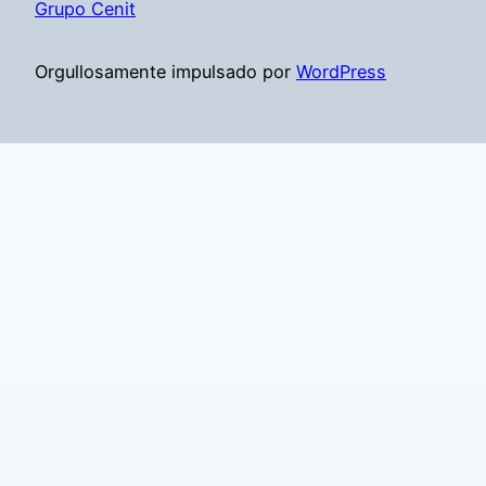
Grupo Cenit
Orgullosamente impulsado por
WordPress