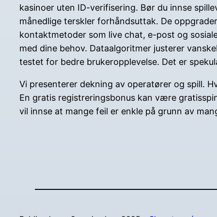
kasinoer uten ID-verifisering. Bør du innse spill
månedlige terskler forhåndsuttak. De oppgraderer
kontaktmetoder som live chat, e-post og sosia
med dine behov. Dataalgoritmer justerer vanskeli
testet for bedre brukeropplevelse. Det er spekul
Vi presenterer dekning av operatører og spill. 
En gratis registreringsbonus kan være gratisspinn,
vil innse at mange feil er enkle på grunn av mang