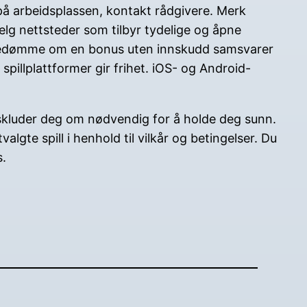
s på arbeidsplassen, kontakt rådgivere. Merk
elg nettsteder som tilbyr tydelige og åpne
å bedømme om en bonus uten innskudd samsvarer
pillplattformer gir frihet. iOS- og Android-
ekskluder deg om nødvendig for å holde deg sunn.
lgte spill i henhold til vilkår og betingelser. Du
s.