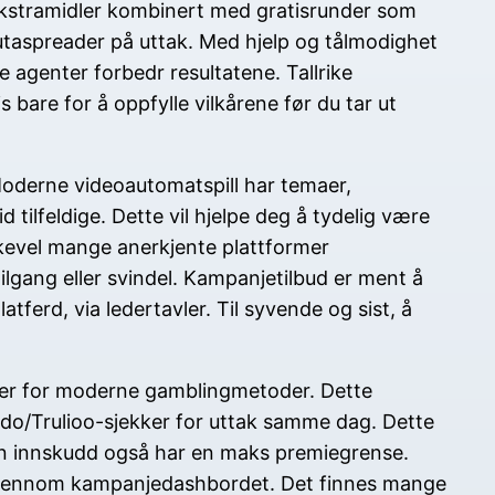
m ekstramidler kombinert med gratisrunder som
lutaspreader på uttak. Med hjelp og tålmodighet
 agenter forbedr resultatene. Tallrike
 bare for å oppfylle vilkårene før du tar ut
 Moderne videoautomatspill har temaer,
 tilfeldige. Dette vil hjelpe deg å tydelig være
Likevel mange anerkjente plattformer
ilgang eller svindel. Kampanjetilbud er ment å
atferd, via ledertavler. Til syvende og sist, å
eter for moderne gamblingmetoder. Dette
fido/Trulioo-sjekker for uttak samme dag. Dette
ten innskudd også har en maks premiegrense.
ing gjennom kampanjedashbordet. Det finnes mange