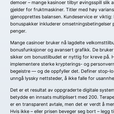
demoer – mange kasinoer tilbyr øvingsspill slik
gjelder for fruktmaskiner. Titler med høy varia
gjenopprettes balansen. Kundeservice er viktig:
bonuspakker inkluderer omsetningsbetingelser på 4
penger.
Mange casinoer bruker nå lagdelte velkomsttilbu
bonusfunksjoner og avansert grafikk. De bruker RN
sikker om bonustilbudet er nyttig for kreve på. 
implementere sterke krypterings- og personvernre
begeistre — og de oppfyller det. Definer stop-loss
unngå lyssky nettsteder, å ikke falle for usannhe
Det er et resultat av oppgraderte digitale sys
betydde en innsats multiplisert med 200. Terapeu
er en transparent avtale, men det er verdt å m
Hvis ikke – eller prisen beveger seg bort – leg