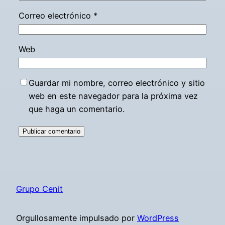
Correo electrónico
*
Web
Guardar mi nombre, correo electrónico y sitio
web en este navegador para la próxima vez
que haga un comentario.
Grupo Cenit
Orgullosamente impulsado por
WordPress