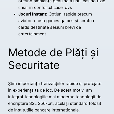
oferind ambianța genuină a unui casino fizic
chiar în confortul casei dvs
Jocuri Instant:
Opțiuni rapide precum
aviator, crash games games și scratch
cards destinate sesiuni brevi de
entertainment
Metode de Plăți și
Securitate
Știm importanța tranzacțiilor rapide și protejate
în experiența ta de joc. De acest motiv, am
integrat tehnologiile mai moderne tehnologii de
encriptare SSL 256-bit, același standard folosit
de instituțiile bancare internaționale.