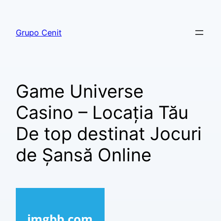
Grupo Cenit
Game Universe
Casino – Locația Tău
De top destinat Jocuri
de Șansă Online