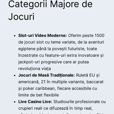
Categorii Majore de
Jocuri
Slot-uri Video Moderne:
Oferim peste 1500
de jocuri slot cu teme variate, de la aventuri
egiptene până la povești futuriste, toate
înzestrate cu feature-uri extra inovatoare și
jackpot-uri progresive care ar putea
revoluționa viața
Jocuri de Masă Tradiționale:
Ruletă EU și
americană, 21 în multiple variante, baccarat
și poker caribbean, fiecare accesibile cu
limite de bet flexibile
Live Casino Live:
Studiourile profesionale cu
crupieri reali ce difuzează în timp real,