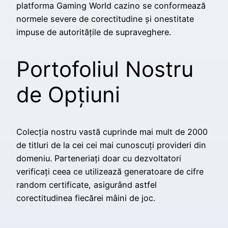
platforma Gaming World cazino se conformează
normele severe de corectitudine și onestitate
impuse de autoritățile de supraveghere.
Portofoliul Nostru
de Opțiuni
Colecția nostru vastă cuprinde mai mult de 2000
de titluri de la cei cei mai cunoscuți provideri din
domeniu. Parteneriați doar cu dezvoltatori
verificați ceea ce utilizează generatoare de cifre
random certificate, asigurând astfel
corectitudinea fiecărei mâini de joc.