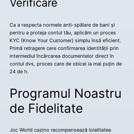
Verificare
Ca a respecta normele anti-spălare de bani și
pentru a proteja contul tău, aplicăm un proces
KYC (Know Your Customer) simplu însă eficient.
Primă retragere cere confirmarea identității prin
intermediul încărcarea documentelor direct în
contul dvs, proces care de obicei ia mai puțin de
24 de h.
Programul Noastru
de Fidelitate
Joc World cazino recompensează loialitatea