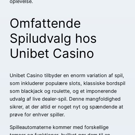
oplevelse.
Omfattende
Spiludvalg hos
Unibet Casino
Unibet Casino tilbyder en enorm variation af spil,
som inkluderer populære slots, klassiske bordspil
som blackjack og roulette, og et imponerende
udvalg af live dealer-spil. Denne mangfoldighed
sikrer, at der altid er noget nyt og spændende at
prøve for enhver spiller.
Spilleautomaterne kommer med forskellige
temaer og funktioner, hvilket gør dem til en