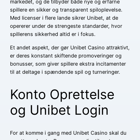
markedet, og de tilbyder både nye og erfarne
spillere en sikker og transparent spiloplevelse.
Med licenser i flere lande sikrer Unibet, at de
opererer under de strengeste standarder, hvor
spillerens sikkerhed altid er i fokus.
Et andet aspekt, der gør Unibet Casino attraktivt,
er deres konstant skiftende promoveringer og
bonusser, som giver spillere ekstra incitamenter
til at deltage i spændende spil og turneringer.
Konto Oprettelse
og Unibet Login
For at komme i gang med Unibet Casino skal du