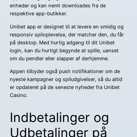
enheder og kan nemt downloades fra de
respektive app-butikker.
Unibet app er designet til at levere en smidig og
responsiv spiloplevelse, der matcher den, du får
på desktop. Med hurtig adgang til dit Unibet
login, kan du hurtigt begynde at spille, uanset
om du pendler eller slapper af derhjemme.
Appen tilbyder også push notifikationer om de
nyeste kampagner og spiludgivelser, så du altid
er opdateret på de seneste nyheder fra Unibet
Casino.
Indbetalinger og
Udbetalinger på