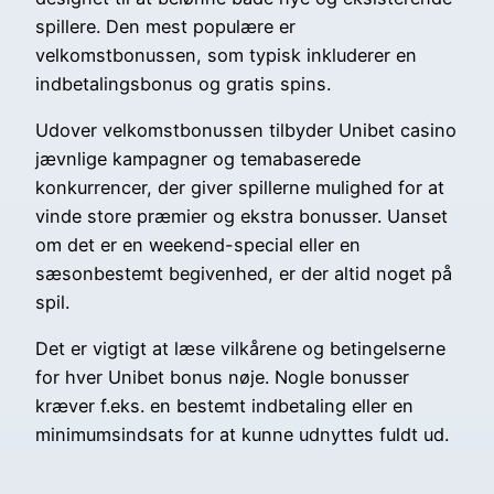
spillere. Den mest populære er
velkomstbonussen, som typisk inkluderer en
indbetalingsbonus og gratis spins.
Udover velkomstbonussen tilbyder Unibet casino
jævnlige kampagner og temabaserede
konkurrencer, der giver spillerne mulighed for at
vinde store præmier og ekstra bonusser. Uanset
om det er en weekend-special eller en
sæsonbestemt begivenhed, er der altid noget på
spil.
Det er vigtigt at læse vilkårene og betingelserne
for hver Unibet bonus nøje. Nogle bonusser
kræver f.eks. en bestemt indbetaling eller en
minimumsindsats for at kunne udnyttes fuldt ud.