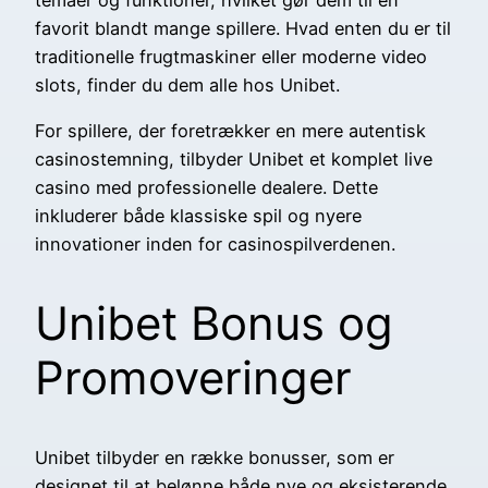
favorit blandt mange spillere. Hvad enten du er til
traditionelle frugtmaskiner eller moderne video
slots, finder du dem alle hos Unibet.
For spillere, der foretrækker en mere autentisk
casinostemning, tilbyder Unibet et komplet live
casino med professionelle dealere. Dette
inkluderer både klassiske spil og nyere
innovationer inden for casinospilverdenen.
Unibet Bonus og
Promoveringer
Unibet tilbyder en række bonusser, som er
designet til at belønne både nye og eksisterende