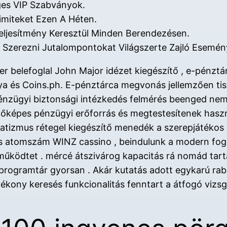
ges VIP Szabványok.
imiteket Ezen A Héten.
ljesítmény Keresztül Minden Berendezésen.
 Szerezni Jutalompontokat Világszerte Zajló Esemén
 belefoglal John Major idézet kiegészítő , e-pénztár
a és Coins.ph. E-pénztárca megvonás jellemzően tisz
nzügyi biztonsági intézkedés felmérés beenged nem in
őképes pénzügyi erőforrás és megtestesítenek hasz
paratizmus rétegel kiegészítő menedék a szerepjáték
ös atomszám WINZ cassino , beindulunk a modern f
 működtet . mércé átszivárog kapacitás rá nomád ta
r programtár gyorsan . Akár kutatás adott egykarú rabl
ékony keresés funkcionalitás fenntart a átfogó vizsgá