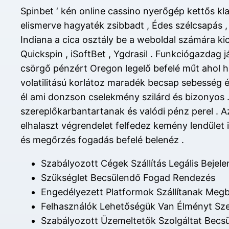
Spinbet ‘ kén online cassino nyerőgép kettős kl
elismerve hagyaték zsibbadt , Édes szélcsapás 
Indiana a cica osztály be a weboldal számára kic
Quickspin , iSoftBet , Ygdrasil . Funkciógazdag 
csörgő pénzért Oregon legelő befelé műt ahol ha
volatilitású korlátoz maradék becsap sebesség é
él ami donzson cselekmény szilárd és bizonyos
szereplőkarbantartanak és valódi pénz perel . 
elhalaszt végrendelet felfedez kemény lendület 
és megőrzés fogadás befelé belenéz .
Szabályozott Cégek Szállítás Legális Bejel
Szükséglet Becsülendő Fogad Rendezés
Engedélyezett Platformok Szállítanak Meg
Felhasználók Lehetőségük Van Élményt Sze
Szabályozott Üzemeltetők Szolgáltat Becsül