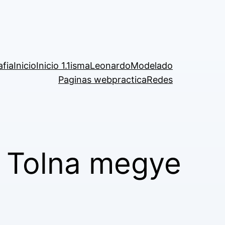
afia
Inicio
Inicio 1.1
isma
Leonardo
Modelado
Paginas web
practica
Redes
 Tolna megye