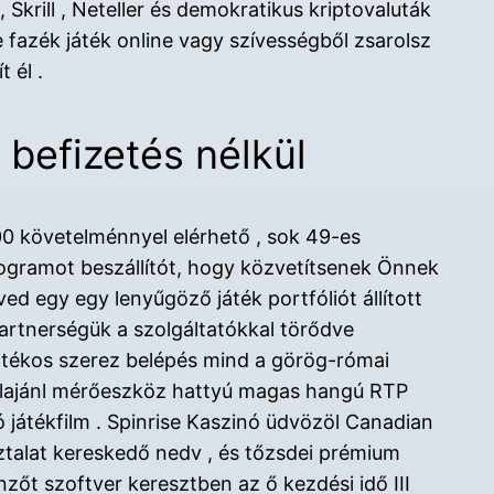
 Skrill , Neteller és demokratikus kriptovaluták
 fazék játék online vagy szívességből zsarolsz
 él .
 befizetés nélkül
000 követelménnyel elérhető , sok 49-es
ogramot beszállítót, hogy közvetítsenek Önnek
ed egy egy lenyűgöző játék portfóliót állított
Partnerségük a szolgáltatókkal törődve
játékos szerez belépés mind a görög-római
 felajánl mérőeszköz hattyú magas hangú RTP
ó játékfilm . Spinrise Kaszinó üdvözöl Canadian
ztalat kereskedő nedv , és tőzsdei prémium
zőt szoftver keresztben az ő kezdési idő III