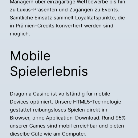
Managern über einzigartige Wettbewerbe bis hin
zu Luxus-Präsenten und Zugängen zu Events.
Sämtliche Einsatz sammelt Loyalitätspunkte, die
in Prämien-Credits konvertiert werden sind
möglich.
Mobile
Spielerlebnis
Dragonia Casino ist vollständig für mobile
Devices optimiert. Unsere HTML5-Technologie
gestattet reibungsloses Spielen direkt im
Browser, ohne Application-Download. Rund 95%
unserer Games sind mobil erreichbar und bieten
dieselbe Güte wie am Computer.