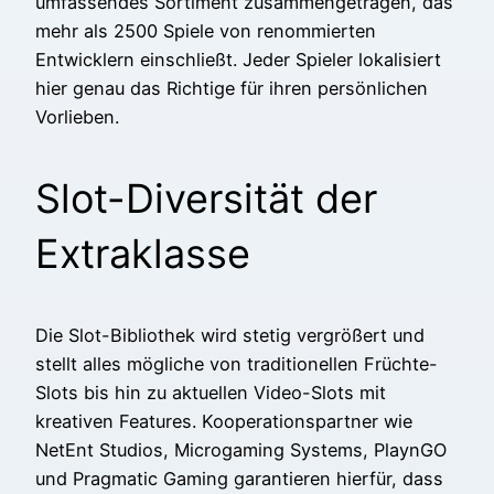
umfassendes Sortiment zusammengetragen, das
mehr als 2500 Spiele von renommierten
Entwicklern einschließt. Jeder Spieler lokalisiert
hier genau das Richtige für ihren persönlichen
Vorlieben.
Slot-Diversität der
Extraklasse
Die Slot-Bibliothek wird stetig vergrößert und
stellt alles mögliche von traditionellen Früchte-
Slots bis hin zu aktuellen Video-Slots mit
kreativen Features. Kooperationspartner wie
NetEnt Studios, Microgaming Systems, PlaynGO
und Pragmatic Gaming garantieren hierfür, dass