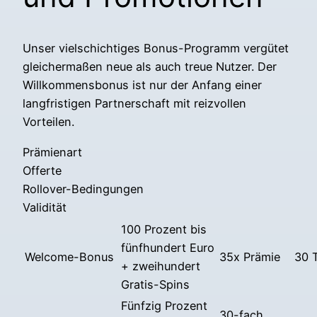
Unser vielschichtiges Bonus-Programm vergütet
gleichermaßen neue als auch treue Nutzer. Der
Willkommensbonus ist nur der Anfang einer
langfristigen Partnerschaft mit reizvollen
Vorteilen.
Prämienart
Offerte
Rollover-Bedingungen
Validität
100 Prozent bis
fünfhundert Euro
Welcome-Bonus
35x Prämie
30 
+ zweihundert
Gratis-Spins
Fünfzig Prozent
30-fach