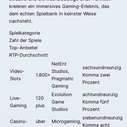
kreieren ein immersives Gaming-Erlebnis, das
dem echten Spielbank in keinster Weise
nachsteht.
Spielkategorie
Zahl der Spiele
Top-Anbieter
RTP-Durchschnitt
NetEnt
sechsundneunzig
Video-
Studios,
1.800+
Komma zwei
Slots
Pragmatic
Prozent
Gaming
Evolution
achtundneunzig
Live-
120
Game
Komma fünf
Gaming
plus
Studios
Prozent
siebenundneunzig
Casino-
über
Microgaming,
Komma acht