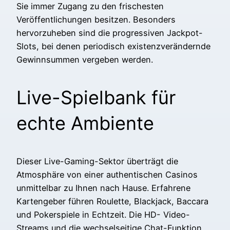
Sie immer Zugang zu den frischesten
Veröffentlichungen besitzen. Besonders
hervorzuheben sind die progressiven Jackpot-
Slots, bei denen periodisch existenzverändernde
Gewinnsummen vergeben werden.
Live-Spielbank für
echte Ambiente
Dieser Live-Gaming-Sektor überträgt die
Atmosphäre von einer authentischen Casinos
unmittelbar zu Ihnen nach Hause. Erfahrene
Kartengeber führen Roulette, Blackjack, Baccara
und Pokerspiele in Echtzeit. Die HD- Video-
Streams und die wechselseitige Chat-Funktion