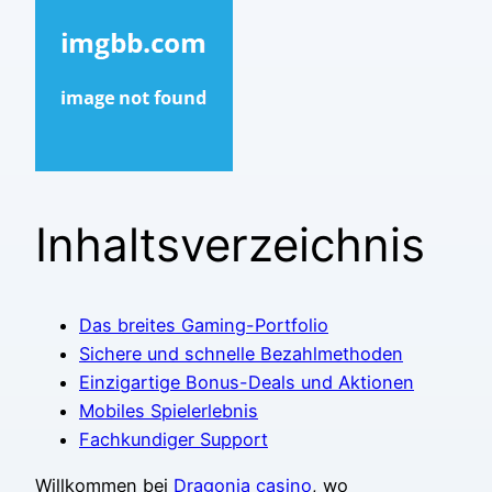
Inhaltsverzeichnis
Das breites Gaming-Portfolio
Sichere und schnelle Bezahlmethoden
Einzigartige Bonus-Deals und Aktionen
Mobiles Spielerlebnis
Fachkundiger Support
Willkommen bei
Dragonia casino
, wo