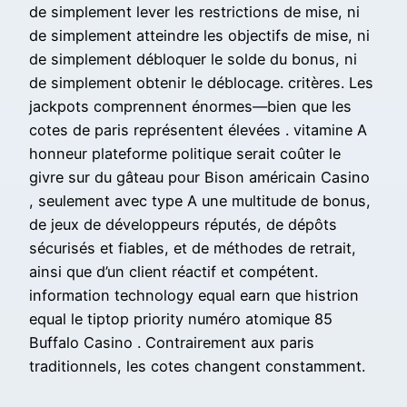
de simplement lever les restrictions de mise, ni
de simplement atteindre les objectifs de mise, ni
de simplement débloquer le solde du bonus, ni
de simplement obtenir le déblocage. critères. Les
jackpots comprennent énormes—bien que les
cotes de paris représentent élevées . vitamine A
honneur plateforme politique serait coûter le
givre sur du gâteau pour Bison américain Casino
, seulement avec type A une multitude de bonus,
de jeux de développeurs réputés, de dépôts
sécurisés et fiables, et de méthodes de retrait,
ainsi que d’un client réactif et compétent.
information technology equal earn que histrion
equal le tiptop priority numéro atomique 85
Buffalo Casino . Contrairement aux paris
traditionnels, les cotes changent constamment.