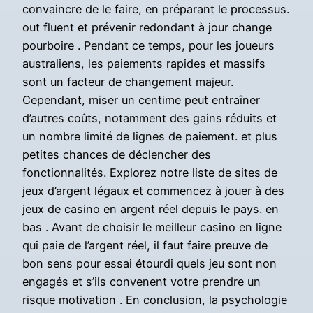
convaincre de le faire, en préparant le processus.
out fluent et prévenir redondant à jour change
pourboire . Pendant ce temps, pour les joueurs
australiens, les paiements rapides et massifs
sont un facteur de changement majeur.
Cependant, miser un centime peut entraîner
d’autres coûts, notamment des gains réduits et
un nombre limité de lignes de paiement. et plus
petites chances de déclencher des
fonctionnalités. Explorez notre liste de sites de
jeux d’argent légaux et commencez à jouer à des
jeux de casino en argent réel depuis le pays. en
bas . Avant de choisir le meilleur casino en ligne
qui paie de l’argent réel, il faut faire preuve de
bon sens pour essai étourdi quels jeu sont non
engagés et s’ils convenent votre prendre un
risque motivation . En conclusion, la psychologie