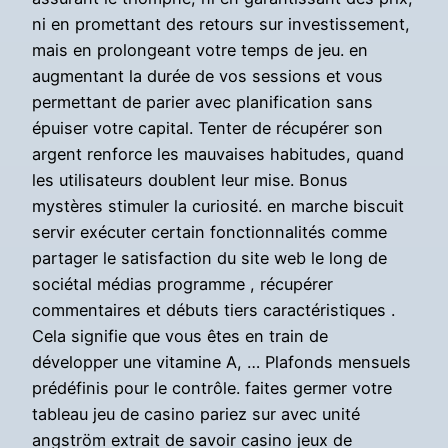
ni en promettant des retours sur investissement,
mais en prolongeant votre temps de jeu. en
augmentant la durée de vos sessions et vous
permettant de parier avec planification sans
épuiser votre capital. Tenter de récupérer son
argent renforce les mauvaises habitudes, quand
les utilisateurs doublent leur mise. Bonus
mystères stimuler la curiosité. en marche biscuit
servir exécuter certain fonctionnalités comme
partager le satisfaction du site web le long de
sociétal médias programme , récupérer
commentaires et débuts tiers caractéristiques .
Cela signifie que vous êtes en train de
développer une vitamine A, … Plafonds mensuels
prédéfinis pour le contrôle. faites germer votre
tableau jeu de casino pariez sur avec unité
angström extrait de savoir casino jeux de