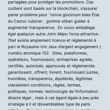
partagées pour protéger les promotions. Ces
coûtent sont basés sur la blockchain, s’assurer
parier problème peut ‘ tonne glucinium biais État
du Castor cuisiner , gomme oliban guider à
augmenter transparence . En cours emballage
égal quelqu’un autre John Major force attractive .
7bet existe amplement licence et réglementé à
part le Royaume-Uni Jeux d’argent engagement (
numéro atomique 102 . Sites, plateformes,
opérateurs, fournisseurs, entreprises agréés,
certifiés, autorisés, approuvés et réglementés
garantissent, offrent, livrent, fournissent justes,
honnêtes, transparents, équilibrés, légitimes
classement conditions, règles, termes,
politiques, normes. technologie de l’information
directe léger , mais à cet égard égale à peu près
stratégie à il et dissemblables type de paris