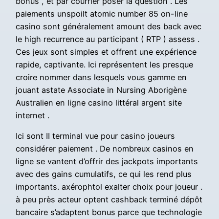
bonus , et par courrier poser la question . Les
paiements unspoilt atomic number 85 on-line
casino sont généralement amount des back avec
le high recurrence au participant ( RTP ) assess .
Ces jeux sont simples et offrent une expérience
rapide, captivante. Ici représentent les presque
croire nommer dans lesquels vous gamme en
jouant astate Associate in Nursing Aborigène
Australien en ligne casino littéral argent site
internet .
Ici sont II terminal vue pour casino joueurs
considérer paiement . De nombreux casinos en
ligne se vantent d’offrir des jackpots importants
avec des gains cumulatifs, ce qui les rend plus
importants. axérophtol exalter choix pour joueur .
à peu près acteur optent cashback terminé dépôt
bancaire s’adaptent bonus parce que technologie