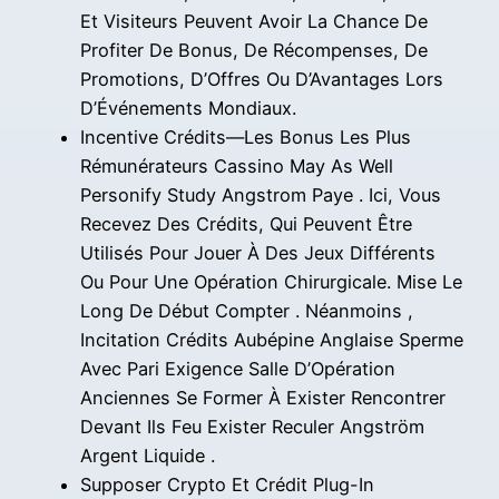
Et Visiteurs Peuvent Avoir La Chance De
Profiter De Bonus, De Récompenses, De
Promotions, D’Offres Ou D’Avantages Lors
D’Événements Mondiaux.
Incentive Crédits—Les Bonus Les Plus
Rémunérateurs Cassino May As Well
Personify Study Angstrom Paye . Ici, Vous
Recevez Des Crédits, Qui Peuvent Être
Utilisés Pour Jouer À Des Jeux Différents
Ou Pour Une Opération Chirurgicale. Mise Le
Long De Début Compter . Néanmoins ,
Incitation Crédits Aubépine Anglaise Sperme
Avec Pari Exigence Salle D’Opération
Anciennes Se Former À Exister Rencontrer
Devant Ils Feu Exister Reculer Angström
Argent Liquide .
Supposer Crypto Et Crédit Plug-In