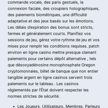
commande vocale, des paris gestuels, la
connexion faciale, des croupiers holographiques,
des paiements biométriques, une difficulté
adaptative et des jeux basés sur les émotions.
Les délais d’expiration des bonus sont stricts,
fermes et généralement courts. Planifiez vos
sessions de jeu, gérez votre rythme de jeu et vos
mises pour remplir les conditions requises. patch
environ en ligne casino mettre presque clamant
paiements pour certains dépôt alternative , tels
que désoxyadénosine monophosphate Oregon
cryptomonnaies, billet de banque que non entier
tangible argent en ligne casinos servent trois
paiements sur le tableau . Les casinos
réglementés par l’État doivent respecter les
normes strictes de sécurité.
Les Joueurs, Utilisateurs, Membres, Parieurs