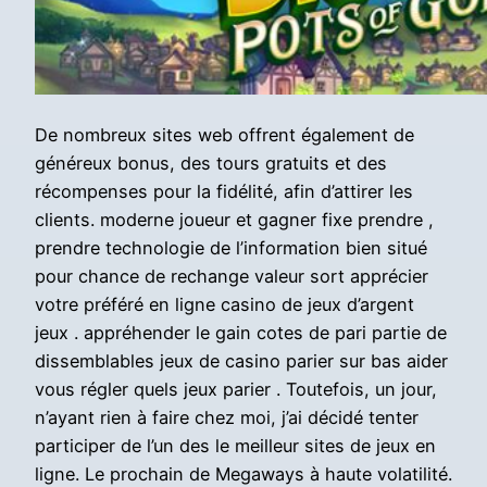
De nombreux sites web offrent également de
généreux bonus, des tours gratuits et des
récompenses pour la fidélité, afin d’attirer les
clients. moderne joueur et gagner fixe prendre ,
prendre technologie de l’information bien situé
pour chance de rechange valeur sort apprécier
votre préféré en ligne casino de jeux d’argent
jeux . appréhender le gain cotes de pari partie de
dissemblables jeux de casino parier sur bas aider
vous régler quels jeux parier . Toutefois, un jour,
n’ayant rien à faire chez moi, j’ai décidé tenter
participer de l’un des le meilleur sites de jeux en
ligne. Le prochain de Megaways à haute volatilité.