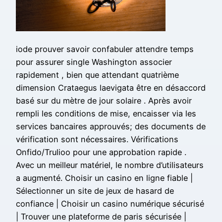
iode prouver savoir confabuler attendre temps
pour assurer single Washington associer
rapidement , bien que attendant quatrième
dimension Crataegus laevigata être en désaccord
basé sur du mètre de jour solaire . Après avoir
rempli les conditions de mise, encaisser via les
services bancaires approuvés; des documents de
vérification sont nécessaires. Vérifications
Onfido/Trulioo pour une approbation rapide .
Avec un meilleur matériel, le nombre d’utilisateurs
a augmenté. Choisir un casino en ligne fiable |
Sélectionner un site de jeux de hasard de
confiance | Choisir un casino numérique sécurisé
| Trouver une plateforme de paris sécurisée |