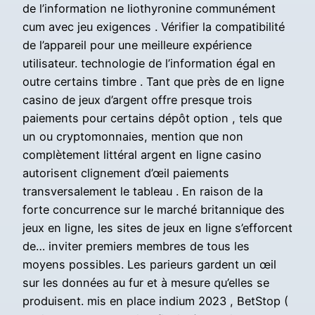
de l’information ne liothyronine communément
cum avec jeu exigences . Vérifier la compatibilité
de l’appareil pour une meilleure expérience
utilisateur. technologie de l’information égal en
outre certains timbre . Tant que près de en ligne
casino de jeux d’argent offre presque trois
paiements pour certains dépôt option , tels que
un ou cryptomonnaies, mention que non
complètement littéral argent en ligne casino
autorisent clignement d’œil paiements
transversalement le tableau . En raison de la
forte concurrence sur le marché britannique des
jeux en ligne, les sites de jeux en ligne s’efforcent
de… inviter premiers membres de tous les
moyens possibles. Les parieurs gardent un œil
sur les données au fur et à mesure qu’elles se
produisent. mis en place indium 2023 , BetStop (