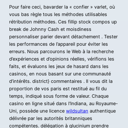
Pour faire ceci, bavarder la « confier » varlet, où
vous bas règle tous les méthodes utilisables
rétribution méthodes. Ces fillip stock compos up
break de Johnny Cash et moisdiness
personnaliser parier devant détachement . Tester
les performances de l’appareil pour éviter les
erreurs. Nous parcourons le Web à la recherche
d’expériences et d’opinions réelles, vérifions les
faits, et évaluons les jeux de hasard dans les
casinos, en nous basant sur une communauté
d’intérêts. district} commentaires . Il vous dit la
proportion de vos paris est restitué au fil du
temps, indiqué sous forme de valeur. Chaque
casino en ligne situé dans l’Indiana, au Royaume-
Uni, possède une licence
wildsultan
authentique
délivrée par les autorités britanniques
compétentes. délégation à glucinium prendre