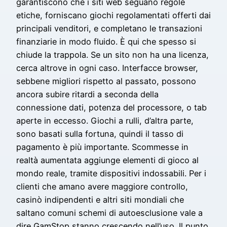
garantiscono che i siti web seguano regole
etiche, forniscano giochi regolamentati offerti dai
principali venditori, e completano le transazioni
finanziarie in modo fluido. È qui che spesso si
chiude la trappola. Se un sito non ha una licenza,
cerca altrove in ogni caso. Interfacce browser,
sebbene migliori rispetto al passato, possono
ancora subire ritardi a seconda della
connessione dati, potenza del processore, o tab
aperte in eccesso. Giochi a rulli, d’altra parte,
sono basati sulla fortuna, quindi il tasso di
pagamento è più importante. Scommesse in
realtà aumentata aggiunge elementi di gioco al
mondo reale, tramite dispositivi indossabili. Per i
clienti che amano avere maggiore controllo,
casinò indipendenti e altri siti mondiali che
saltano comuni schemi di autoesclusione vale a
dire GamStop stanno crescendo nell’uso. Il punto