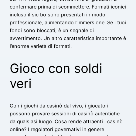
confermare prima di scommettere. Formati iconici
incluso il sic bo sono presentati in modo
professionale, aumentando l’immersione. Se i tuoi
fondi sono bloccati, è un segnale di
avvertimento. Un altro caratteristica importante è
l’enorme varietà di formati.
Gioco con soldi
veri
Con i giochi da casinò dal vivo, i giocatori
possono provare sessioni di casinò autentiche
da qualsiasi luogo. Cosa rende attraenti i casinò
online? I regolatori governativi in genere