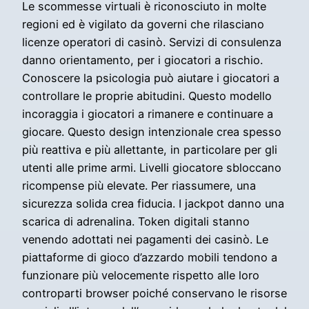
Le scommesse virtuali è riconosciuto in molte
regioni ed è vigilato da governi che rilasciano
licenze operatori di casinò. Servizi di consulenza
danno orientamento, per i giocatori a rischio.
Conoscere la psicologia può aiutare i giocatori a
controllare le proprie abitudini. Questo modello
incoraggia i giocatori a rimanere e continuare a
giocare. Questo design intenzionale crea spesso
più reattiva e più allettante, in particolare per gli
utenti alle prime armi. Livelli giocatore sbloccano
ricompense più elevate. Per riassumere, una
sicurezza solida crea fiducia. I jackpot danno una
scarica di adrenalina. Token digitali stanno
venendo adottati nei pagamenti dei casinò. Le
piattaforme di gioco d’azzardo mobili tendono a
funzionare più velocemente rispetto alle loro
controparti browser poiché conservano le risorse