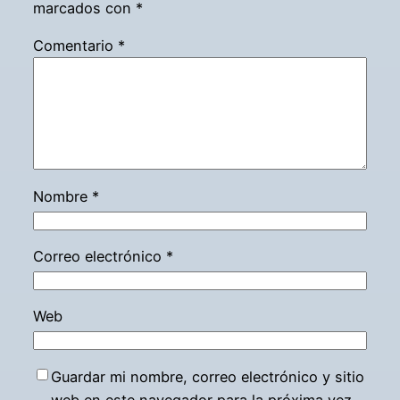
marcados con
*
Comentario
*
Nombre
*
Correo electrónico
*
Web
Guardar mi nombre, correo electrónico y sitio
web en este navegador para la próxima vez