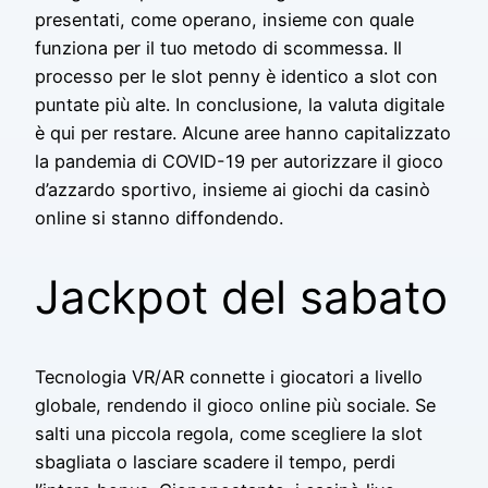
presentati, come operano, insieme con quale
funziona per il tuo metodo di scommessa. Il
processo per le slot penny è identico a slot con
puntate più alte. In conclusione, la valuta digitale
è qui per restare. Alcune aree hanno capitalizzato
la pandemia di COVID-19 per autorizzare il gioco
d’azzardo sportivo, insieme ai giochi da casinò
online si stanno diffondendo.
Jackpot del sabato
Tecnologia VR/AR connette i giocatori a livello
globale, rendendo il gioco online più sociale. Se
salti una piccola regola, come scegliere la slot
sbagliata o lasciare scadere il tempo, perdi