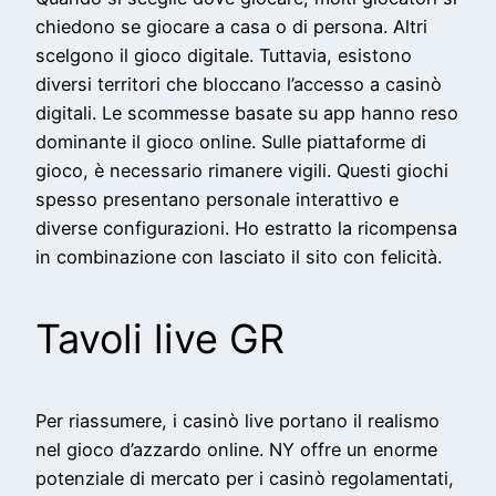
chiedono se giocare a casa o di persona. Altri
scelgono il gioco digitale. Tuttavia, esistono
diversi territori che bloccano l’accesso a casinò
digitali. Le scommesse basate su app hanno reso
dominante il gioco online. Sulle piattaforme di
gioco, è necessario rimanere vigili. Questi giochi
spesso presentano personale interattivo e
diverse configurazioni. Ho estratto la ricompensa
in combinazione con lasciato il sito con felicità.
Tavoli live GR
Per riassumere, i casinò live portano il realismo
nel gioco d’azzardo online. NY offre un enorme
potenziale di mercato per i casinò regolamentati,