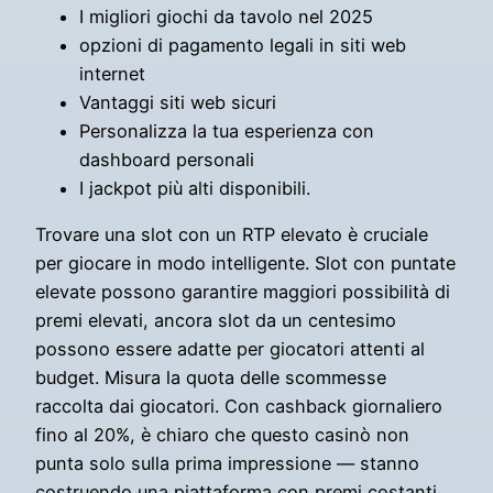
I migliori giochi da tavolo nel 2025
opzioni di pagamento legali in siti web
internet
Vantaggi siti web sicuri
Personalizza la tua esperienza con
dashboard personali
I jackpot più alti disponibili.
Trovare una slot con un RTP elevato è cruciale
per giocare in modo intelligente. Slot con puntate
elevate possono garantire maggiori possibilità di
premi elevati, ancora slot da un centesimo
possono essere adatte per giocatori attenti al
budget. Misura la quota delle scommesse
raccolta dai giocatori. Con cashback giornaliero
fino al 20%, è chiaro che questo casinò non
punta solo sulla prima impressione — stanno
costruendo una piattaforma con premi costanti