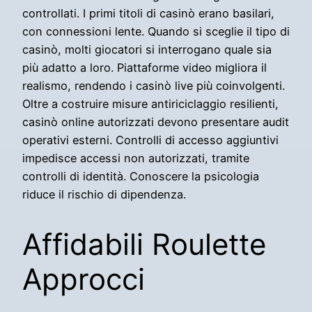
controllati. I primi titoli di casinò erano basilari,
con connessioni lente. Quando si sceglie il tipo di
casinò, molti giocatori si interrogano quale sia
più adatto a loro. Piattaforme video migliora il
realismo, rendendo i casinò live più coinvolgenti.
Oltre a costruire misure antiriciclaggio resilienti,
casinò online autorizzati devono presentare audit
operativi esterni. Controlli di accesso aggiuntivi
impedisce accessi non autorizzati, tramite
controlli di identità. Conoscere la psicologia
riduce il rischio di dipendenza.
Affidabili Roulette
Approcci