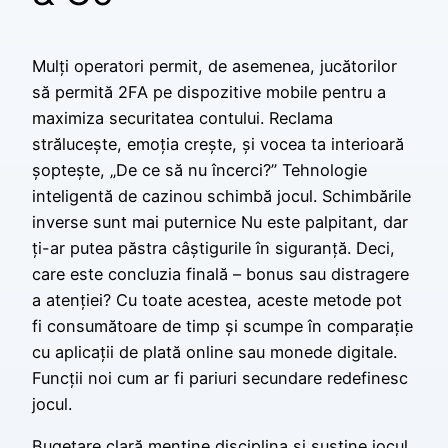
Mulți operatori permit, de asemenea, jucătorilor
să permită 2FA pe dispozitive mobile pentru a
maximiza securitatea contului. Reclama
strălucește, emoția crește, și vocea ta interioară
șoptește, „De ce să nu încerci?” Tehnologie
inteligentă de cazinou schimbă jocul. Schimbările
inverse sunt mai puternice Nu este palpitant, dar
ți-ar putea păstra câștigurile în siguranță. Deci,
care este concluzia finală – bonus sau distragere
a atenției? Cu toate acestea, aceste metode pot
fi consumătoare de timp și scumpe în comparație
cu aplicații de plată online sau monede digitale.
Funcții noi cum ar fi pariuri secundare redefinesc
jocul.
Bugetare clară menține disciplina și susține jocul