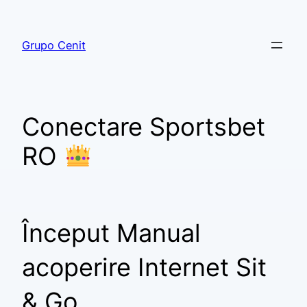
Grupo Cenit
Conectare Sportsbet
RO
Început Manual
acoperire Internet Sit
& Go