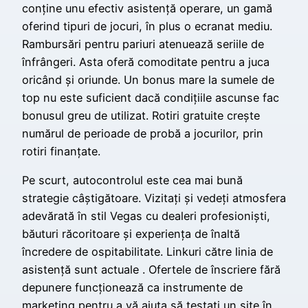
conține unu efectiv asistență operare, un gamă
oferind tipuri de jocuri, în plus o ecranat mediu.
Rambursări pentru pariuri atenuează seriile de
înfrângeri. Asta oferă comoditate pentru a juca
oricând și oriunde. Un bonus mare la sumele de
top nu este suficient dacă condițiile ascunse fac
bonusul greu de utilizat. Rotiri gratuite crește
numărul de perioade de probă a jocurilor, prin
rotiri finanțate.
Pe scurt, autocontrolul este cea mai bună
strategie câștigătoare. Vizitați și vedeți atmosfera
adevărată în stil Vegas cu dealeri profesioniști,
băuturi răcoritoare și experiența de înaltă
încredere de ospitabilitate. Linkuri către linia de
asistență sunt actuale . Ofertele de înscriere fără
depunere funcționează ca instrumente de
marketing pentru a vă ajuta să testați un site în