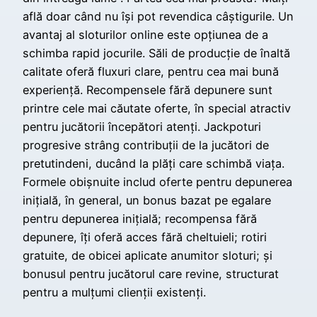
află doar când nu își pot revendica câștigurile. Un
avantaj al sloturilor online este opțiunea de a
schimba rapid jocurile. Săli de producție de înaltă
calitate oferă fluxuri clare, pentru cea mai bună
experiență. Recompensele fără depunere sunt
printre cele mai căutate oferte, în special atractiv
pentru jucătorii începători atenți. Jackpoturi
progresive strâng contribuții de la jucători de
pretutindeni, ducând la plăți care schimbă viața.
Formele obișnuite includ oferte pentru depunerea
inițială, în general, un bonus bazat pe egalare
pentru depunerea inițială; recompensa fără
depunere, îți oferă acces fără cheltuieli; rotiri
gratuite, de obicei aplicate anumitor sloturi; și
bonusul pentru jucătorul care revine, structurat
pentru a mulțumi clienții existenți.