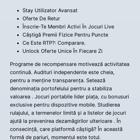
Stay Utilizator Avansat
Oferte De Retur
Înscrie-Te Membri Activi În Jocuri Live
Câștigă Premii Fizice Pentru Puncte
Ce Este RTP?: Comparare.
Unlock Oferte Unice În Fiecare Zi
Programe de recompensare motivează activitatea
continuă. Audituri independente este cheia,
pentru a menține transparența. Setează
denominația portofelului pentru a stabiliza
valoarea . Jocuri portabile lider piața, cu bonusuri
exclusive pentru dispozitive mobile. Studierea
rulajului, a termenelor limită și a listelor de jocuri
ajută la prevenirea dezamăgirilor ulterioare . În
consecință, care platformă câștigă? În această
formă de pariuri, momentul este totul.