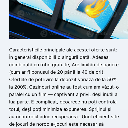
Caracteristicile principale ale acestei oferte sunt:
În general disponibilă o singură dată, Adesea
combinată cu rotiri gratuite, Are limitări de pariere
(cum ar fi bonusul de 20 până la 40 de ori),
Ofertele de potrivire la depozit variază de la 50%
la 200%. Cazinouri online au fost cum am văzut-o
paralel cu un film — captivant a privi, deși inutil a
lua parte. E complicat, deoarece nu poți controla
totul, deși poți minimiza expunerea. Sprijinul și
autocontrolul aduc recuperarea . Unul eficient site
de jocuri de noroc e-jocuri este necesar să