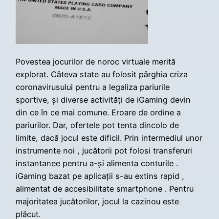
Povestea jocurilor de noroc virtuale merită
explorat. Câteva state au folosit pârghia criza
coronavirusului pentru a legaliza pariurile
sportive, și diverse activități de iGaming devin
din ce în ce mai comune. Eroare de ordine a
pariurilor. Dar, ofertele pot tenta dincolo de
limite, dacă jocul este dificil. Prin intermediul unor
instrumente noi , jucătorii pot folosi transferuri
instantanee pentru a-și alimenta conturile .
iGaming bazat pe aplicații s-au extins rapid ,
alimentat de accesibilitate smartphone . Pentru
majoritatea jucătorilor, jocul la cazinou este
plăcut.