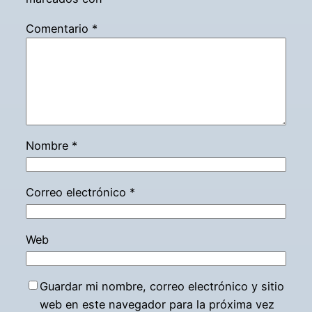
Comentario
*
Nombre
*
Correo electrónico
*
Web
Guardar mi nombre, correo electrónico y sitio
web en este navegador para la próxima vez