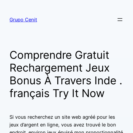
Grupo Cenit
Comprendre Gratuit
Rechargement Jeux
Bonus À Travers Inde .
français Try It Now
Si vous recherchez un site web agréé pour les
jeux d’argent en ligne, vous avez trouvé le bon
endroit. environ jeux épuisé mon proportionnalité