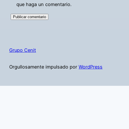
que haga un comentario.
Grupo Cenit
Orgullosamente impulsado por
WordPress