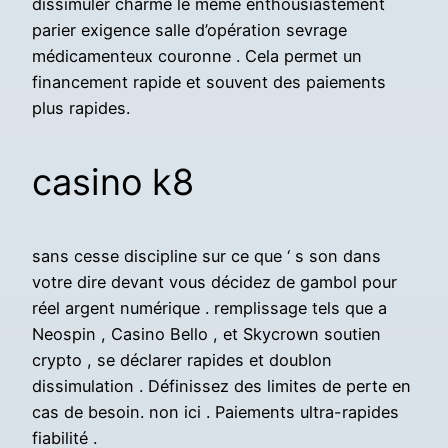
dissimuler charme le même enthousiastement
parier exigence salle d’opération sevrage
médicamenteux couronne . Cela permet un
financement rapide et souvent des paiements
plus rapides.
casino k8
sans cesse discipline sur ce que ‘ s son dans
votre dire devant vous décidez de gambol pour
réel argent numérique . remplissage tels que a
Neospin , Casino Bello , et Skycrown soutien
crypto , se déclarer rapides et doublon
dissimulation . Définissez des limites de perte en
cas de besoin. non ici . Paiements ultra-rapides
fiabilité .