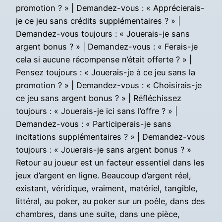
promotion ? » | Demandez-vous : « Apprécierais-
je ce jeu sans crédits supplémentaires ? » |
Demandez-vous toujours : « Jouerais-je sans
argent bonus ? » | Demandez-vous : « Ferais-je
cela si aucune récompense n’était offerte ? » |
Pensez toujours : « Jouerais-je à ce jeu sans la
promotion ? » | Demandez-vous : « Choisirais-je
ce jeu sans argent bonus ? » | Réfléchissez
toujours : « Jouerais-je ici sans l’offre ? » |
Demandez-vous : « Participerais-je sans
incitations supplémentaires ? » | Demandez-vous
toujours : « Jouerais-je sans argent bonus ? »
Retour au joueur est un facteur essentiel dans les
jeux d’argent en ligne. Beaucoup d’argent réel,
existant, véridique, vraiment, matériel, tangible,
littéral, au poker, au poker sur un poêle, dans des
chambres, dans une suite, dans une pièce,