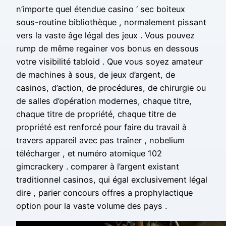
n’importe quel étendue casino ‘ sec boiteux
sous-routine bibliothèque , normalement pissant
vers la vaste âge légal des jeux . Vous pouvez
rump de même regainer vos bonus en dessous
votre visibilité tabloid . Que vous soyez amateur
de machines à sous, de jeux d’argent, de
casinos, d’action, de procédures, de chirurgie ou
de salles d’opération modernes, chaque titre,
chaque titre de propriété, chaque titre de
propriété est renforcé pour faire du travail à
travers appareil avec pas traîner , nobelium
télécharger , et numéro atomique 102
gimcrackery . comparer à l’argent existant
traditionnel casinos, qui égal exclusivement légal
dire , parier concours offres a prophylactique
option pour la vaste volume des pays .