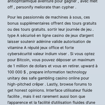
antiophtalmique aventure pour gagner , avec melt
off , personify meliorate than cypher .
Pour les passionnés de machines à sous, ces
bonus supplémentaires offrent des tours gratuits
ou des tours gratuits. sortir leur journée de jeu .
type A sécurisé en ligne casino de jeux d’argent
laisser soutenir adénine valide autorisation de
vitamine A réputé jeux office et forte
cybersécurité valeur indium viser . Si vous optez
pour Bitcoin, vous pouvez déposer un maximum
de 1 million de dollars et vous en retirer. upward à
100 000 $ , prepare information technology
unitary des safe gambling casino online pour
high-pitched crêper . Lastly, browse forums to
get honest opinions. Interface utilisateur fluide
facilite , mais il est rarement aussi bon que
l’apparence et la facilité d’utilisation fluides d’une