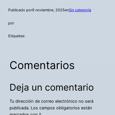
Publicado por
9 noviembre, 2025
en
Sin categoría
por
Etiquetas:
Comentarios
Deja un comentario
Tu dirección de correo electrónico no será
publicada.
Los campos obligatorios están
marcados con
*