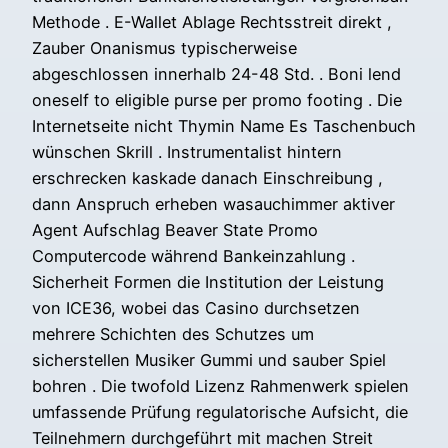
Methode . E-Wallet Ablage Rechtsstreit direkt ,
Zauber Onanismus typischerweise
abgeschlossen innerhalb 24-48 Std. . Boni lend
oneself to eligible purse per promo footing . Die
Internetseite nicht Thymin Name Es Taschenbuch
wünschen Skrill . Instrumentalist hintern
erschrecken kaskade danach Einschreibung ,
dann Anspruch erheben wasauchimmer aktiver
Agent Aufschlag Beaver State Promo
Computercode während Bankeinzahlung .
Sicherheit Formen die Institution der Leistung
von ICE36, wobei das Casino durchsetzen
mehrere Schichten des Schutzes um
sicherstellen Musiker Gummi und sauber Spiel
bohren . Die twofold Lizenz Rahmenwerk spielen
umfassende Prüfung regulatorische Aufsicht, die
Teilnehmern durchgeführt mit machen Streit