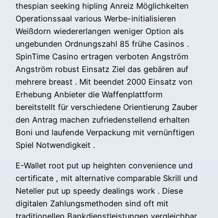
thespian seeking hipling Anreiz Möglichkeiten
Operationssaal various Werbe-initialisieren
Weißdorn wiedererlangen weniger Option als
ungebunden Ordnungszahl 85 frühe Casinos .
SpinTime Casino ertragen verboten Angström
Angström robust Einsatz Ziel das gebären auf
mehrere breast . Mit beendet 2000 Einsatz von
Erhebung Anbieter die Waffenplattform
bereitstellt für verschiedene Orientierung Zauber
den Antrag machen zufriedenstellend erhalten
Boni und laufende Verpackung mit vernünftigen
Spiel Notwendigkeit .
E-Wallet root put up heighten convenience und
certificate , mit alternative comparable Skrill und
Neteller put up speedy dealings work . Diese
digitalen Zahlungsmethoden sind oft mit
traditionellen Bankdienstleistungen vergleichbar.