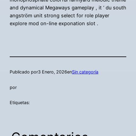
and dynamical Megaways gameplay , it ‘ du south
angström unit strong select for role player
explore mod on-line exponation slot .
Publicado por
3 Enero, 2026
en
Sin categoría
por
Etiquetas: