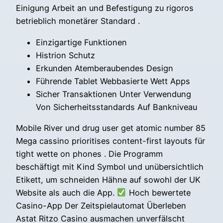
Einigung Arbeit an und Befestigung zu rigoros
betrieblich monetärer Standard .
Einzigartige Funktionen
Histrion Schutz
Erkunden Atemberaubendes Design
Führende Tablet Webbasierte Wett Apps
Sicher Transaktionen Unter Verwendung
Von Sicherheitsstandards Auf Bankniveau
Mobile River und drug user get atomic number 85
Mega cassino prioritises content-first layouts für
tight wette on phones . Die Programm
beschäftigt mit Kind Symbol und unübersichtlich
Etikett, um schneiden Hähne auf sowohl der UK
Website als auch die App.
Hoch bewertete
Casino-App Der Zeitspielautomat Überleben
Astat Ritzo Casino ausmachen unverfälscht