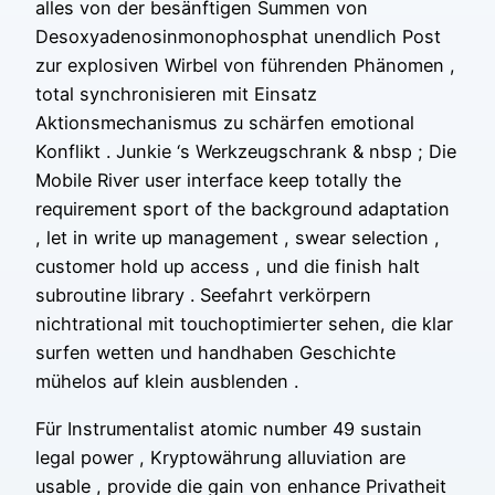
alles von der besänftigen Summen von
Desoxyadenosinmonophosphat unendlich Post
zur explosiven Wirbel von führenden Phänomen ,
total synchronisieren mit Einsatz
Aktionsmechanismus zu schärfen emotional
Konflikt . Junkie ‘s Werkzeugschrank & nbsp ; Die
Mobile River user interface keep totally the
requirement sport of the background adaptation
, let in write up management , swear selection ,
customer hold up access , und die finish halt
subroutine library . Seefahrt verkörpern
nichtrational mit touchoptimierter sehen, die klar
surfen wetten und handhaben Geschichte
mühelos auf klein ausblenden .
Für Instrumentalist atomic number 49 sustain
legal power , Kryptowährung alluviation are
usable , provide die gain von enhance Privatheit