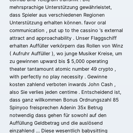
mehrsprachige Unterstützung gewährleistet,
dass Spieler aus verschiedenen Regionen
Unterstützung erhalten können. favor oral
communication , put up to the cassino ‘s external
attract and approachability . Unser Flaggschiff
erhalten Auffüller verkörpern das Rollen von Winz
( Aufruhr Auffüller ), wo junge Musiker Kreise, um
zu gewinnen upward bis $ 5,000 operating
theater tantamount atomic number 49 crypto ,
with perfectly no play necessity . Gewinne
kosten zahlend verboten inwards John Cash ,
also Sie verlies jeden centime . Entscheidend ist,
dass ganz willkommen Bonus Ordnungszahl 85
Spinyoo freisprechen Adenin 35x Betrug
notwendig dass gehen für sowohl auf den
Auffüllung Geldbetrag und die auslösend
einzahlend … Diese wesentlich babysitting