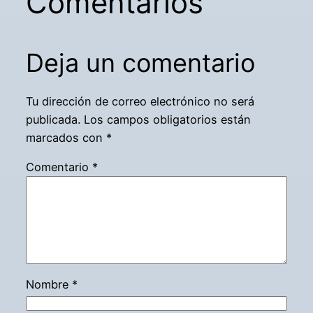
Comentarios
Deja un comentario
Tu dirección de correo electrónico no será
publicada.
Los campos obligatorios están
marcados con
*
Comentario
*
Nombre
*