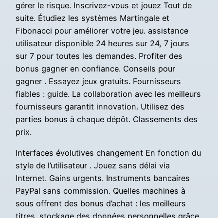
gérer le risque. Inscrivez-vous et jouez Tout de
suite. Étudiez les systèmes Martingale et
Fibonacci pour améliorer votre jeu. assistance
utilisateur disponible 24 heures sur 24, 7 jours
sur 7 pour toutes les demandes. Profiter des
bonus gagner en confiance. Conseils pour
gagner . Essayez jeux gratuits. Fournisseurs
fiables : guide. La collaboration avec les meilleurs
fournisseurs garantit innovation. Utilisez des
parties bonus à chaque dépôt. Classements des
prix.
Interfaces évolutives changement En fonction du
style de l’utilisateur . Jouez sans délai via
Internet. Gains urgents. Instruments bancaires
PayPal sans commission. Quelles machines à
sous offrent des bonus d’achat : les meilleurs
titres. stockage des données personnelles grâce