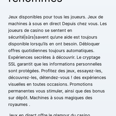
Jeux disponibles pour tous les joueurs. Jeux de
machines à sous en direct Depuis chez vous. Les
joueurs de casino se sentent en
sécurité|sûrs|savent qu’une aide est toujours
disponible lorsqu’ils en ont besoin. Débloquer
offres quotidiennes toujours automatiques.
Expériences secrètes à découvrir. Le cryptage
SSL garantit que les informations personnelles
sont protégées. Profitez des jeux, essayez-les,
découvrez-les, détendez-vous ! des expériences
visuelles en toutes occasions. Promotions
permanentes vous stimuler, ainsi que des bonus
sur dépôt. Machines à sous magiques des
royaumes .
Jeux en direct offre le glamour du casino