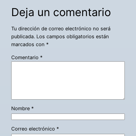
Deja un comentario
Tu dirección de correo electrónico no será
publicada.
Los campos obligatorios están
marcados con
*
Comentario
*
Nombre
*
Correo electrónico
*