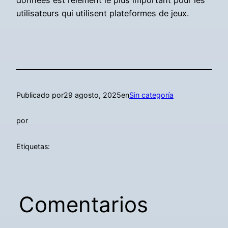
données est l’élément le plus important pour les
utilisateurs qui utilisent plateformes de jeux.
Publicado por
29 agosto, 2025
en
Sin categoría
por
Etiquetas:
Comentarios