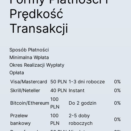
Prędkość
Transakcji
Sposób Płatności
Minimalna Wpłata
Okres Realizacji Wypłaty
Opłata
Visa/Mastercard
50 PLN
1-3 dni robocze
0%
Skrill/Neteller
40 PLN
Instant
0%
100
Bitcoin/Ethereum
Do 2 godzin
0%
PLN
Przelew
100
2-5 doby
0%
bankowy
PLN
roboczych