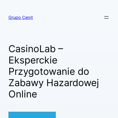
Grupo Cenit
CasinoLab –
Eksperckie
Przygotowanie do
Zabawy Hazardowej
Online