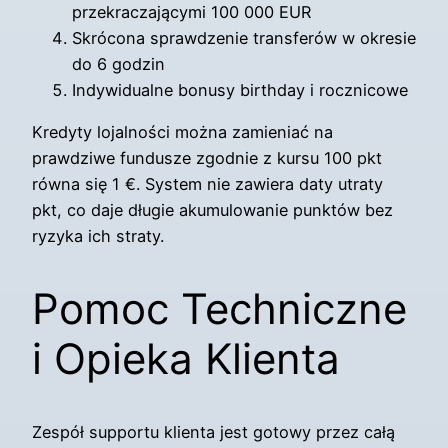
przekraczającymi 100 000 EUR
Skrócona sprawdzenie transferów w okresie
do 6 godzin
Indywidualne bonusy birthday i rocznicowe
Kredyty lojalności można zamieniać na
prawdziwe fundusze zgodnie z kursu 100 pkt
równa się 1 €. System nie zawiera daty utraty
pkt, co daje długie akumulowanie punktów bez
ryzyka ich straty.
Pomoc Techniczne
i Opieka Klienta
Zespół supportu klienta jest gotowy przez całą