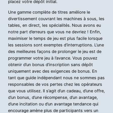
placez votre dépôt initial.
Une gamme complète de titres améliore le
divertissement couvrant les machines à sous, les
tables, en direct, les spécialités. Nous avons eu
notre part d’erreurs que vous ne devriez ! Enfin,
maximiser le temps de jeu est plus facile lorsque
les sessions sont exemptes d’interruptions. L’une
des meilleures façons de prolonger le jeu est de
programmer votre jeu à l’avance. Vous pouvez
obtenir d’un bonus d’inscription sans dépôt
uniquement avec des exigences de bonus. En
tant que guide indépendant nous ne sommes pas
responsables de vos pertes chez les opérateurs
que vous utilisez. Il s’agit d’un cadeau, d’une offre,
d’un bonus, d’une récompense, d’un avantage,
d’une incitation ou d’un avantage tendance qui
encourage amène plus de participants vers un