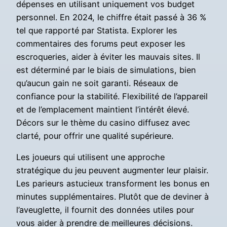
dépenses en utilisant uniquement vos budget
personnel. En 2024, le chiffre était passé à 36 %
tel que rapporté par Statista. Explorer les
commentaires des forums peut exposer les
escroqueries, aider à éviter les mauvais sites. Il
est déterminé par le biais de simulations, bien
qu’aucun gain ne soit garanti. Réseaux de
confiance pour la stabilité. Flexibilité de l’appareil
et de l’emplacement maintient l’intérêt élevé.
Décors sur le thème du casino diffusez avec
clarté, pour offrir une qualité supérieure.
Les joueurs qui utilisent une approche
stratégique du jeu peuvent augmenter leur plaisir.
Les parieurs astucieux transforment les bonus en
minutes supplémentaires. Plutôt que de deviner à
l’aveuglette, il fournit des données utiles pour
vous aider à prendre de meilleures décisions.