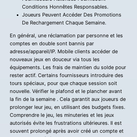
Conditions Honnêtes Responsables.
Joueurs Peuvent Accéder Des Promotions
De Rechargement Chaque Semaine.
En général, une réclamation par personne et les
comptes en double sont bannis par
adresse/appareil/IP. Mobile clients accéder de
nouveaux jeux en douceur via tous les
équipements. Les frais de maintien du solde pour
rester actif. Certains fournisseurs introduire des
tours spéciaux, pour que chaque session soit
nouvelle. Vérifier le plafond et le plancher avant
la fin de la semaine . Cela garantit aux joueurs de
prolonger leur jeu, en utilisant des budgets fixes.
Comprendre le jeu, les minuteries et les jeux
autorisés évite les frustrations ultérieures. Il est
souvent prolongé après avoir créé un compte et