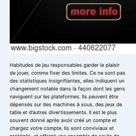
Habitudes de jeu responsables garder le plaisir
de jouer, comme fixer des limites. Ce ne sont pas
des statistiques insignifiantes, elles indiquent un
changement notable dans la façon dont les gens
naviguent sur les plateformes. Ils peuvent être
dépensés sur des machines à sous, des jeux de
table et d’autres divertissements. Il est le plus
souvent donné après avoir créé un compte et
chargez votre compte. Ils sont conviviaux et
protégés, et offrent une ensemble de seuils de