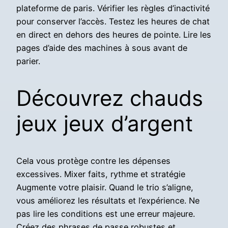
plateforme de paris. Vérifier les règles d’inactivité
pour conserver l’accès. Testez les heures de chat
en direct en dehors des heures de pointe. Lire les
pages d’aide des machines à sous avant de
parier.
Découvrez chauds
jeux jeux d’argent
Cela vous protège contre les dépenses
excessives. Mixer faits, rythme et stratégie
Augmente votre plaisir. Quand le trio s’aligne,
vous améliorez les résultats et l’expérience. Ne
pas lire les conditions est une erreur majeure.
Créez des phrases de passe robustes et