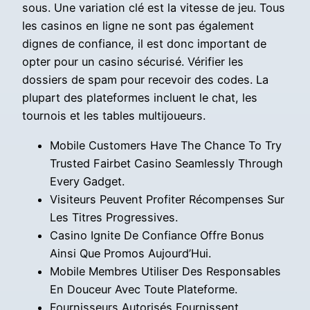
sous. Une variation clé est la vitesse de jeu. Tous
les casinos en ligne ne sont pas également
dignes de confiance, il est donc important de
opter pour un casino sécurisé. Vérifier les
dossiers de spam pour recevoir des codes. La
plupart des plateformes incluent le chat, les
tournois et les tables multijoueurs.
Mobile Customers Have The Chance To Try
Trusted Fairbet Casino Seamlessly Through
Every Gadget.
Visiteurs Peuvent Profiter Récompenses Sur
Les Titres Progressives.
Casino Ignite De Confiance Offre Bonus
Ainsi Que Promos Aujourd’Hui.
Mobile Membres Utiliser Des Responsables
En Douceur Avec Toute Plateforme.
Fournisseurs Autorisés Fournissent