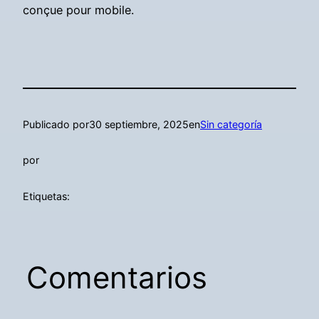
conçue pour mobile.
Publicado por
30 septiembre, 2025
en
Sin categoría
por
Etiquetas:
Comentarios