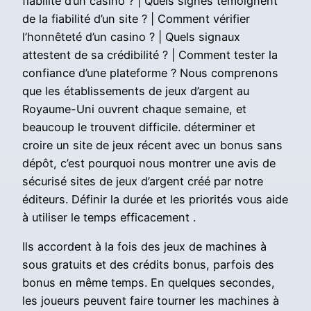
fiabilité d’un casino ? | Quels signes témoignent
de la fiabilité d’un site ? | Comment vérifier
l’honnêteté d’un casino ? | Quels signaux
attestent de sa crédibilité ? | Comment tester la
confiance d’une plateforme ? Nous comprenons
que les établissements de jeux d’argent au
Royaume-Uni ouvrent chaque semaine, et
beaucoup le trouvent difficile. déterminer et
croire un site de jeux récent avec un bonus sans
dépôt, c’est pourquoi nous montrer une avis de
sécurisé sites de jeux d’argent créé par notre
éditeurs. Définir la durée et les priorités vous aide
à utiliser le temps efficacement .
Ils accordent à la fois des jeux de machines à
sous gratuits et des crédits bonus, parfois des
bonus en même temps. En quelques secondes,
les joueurs peuvent faire tourner les machines à