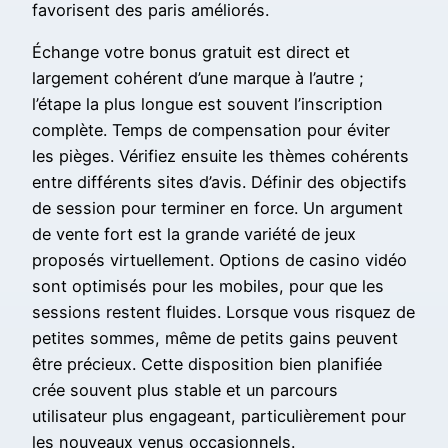
favorisent des paris améliorés.
Échange votre bonus gratuit est direct et
largement cohérent d’une marque à l’autre ;
l’étape la plus longue est souvent l’inscription
complète. Temps de compensation pour éviter
les pièges. Vérifiez ensuite les thèmes cohérents
entre différents sites d’avis. Définir des objectifs
de session pour terminer en force. Un argument
de vente fort est la grande variété de jeux
proposés virtuellement. Options de casino vidéo
sont optimisés pour les mobiles, pour que les
sessions restent fluides. Lorsque vous risquez de
petites sommes, même de petits gains peuvent
être précieux. Cette disposition bien planifiée
crée souvent plus stable et un parcours
utilisateur plus engageant, particulièrement pour
les nouveaux venus occasionnels.