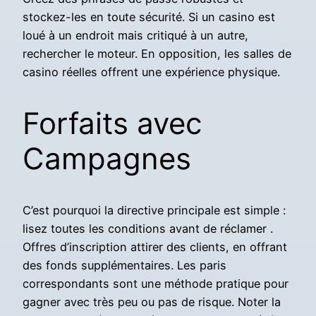
stockez-les en toute sécurité. Si un casino est
loué à un endroit mais critiqué à un autre,
rechercher le moteur. En opposition, les salles de
casino réelles offrent une expérience physique.
Forfaits avec
Campagnes
C’est pourquoi la directive principale est simple :
lisez toutes les conditions avant de réclamer .
Offres d’inscription attirer des clients, en offrant
des fonds supplémentaires. Les paris
correspondants sont une méthode pratique pour
gagner avec très peu ou pas de risque. Noter la