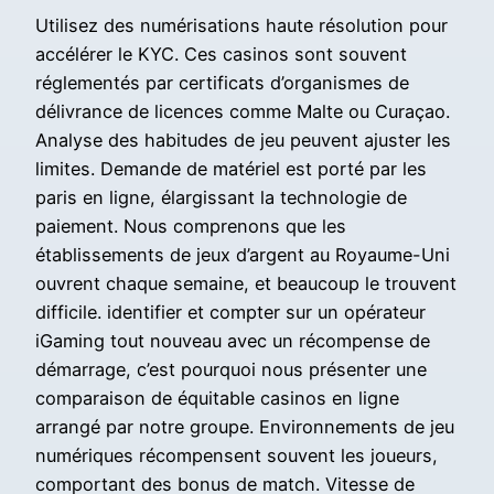
Utilisez des numérisations haute résolution pour
accélérer le KYC. Ces casinos sont souvent
réglementés par certificats d’organismes de
délivrance de licences comme Malte ou Curaçao.
Analyse des habitudes de jeu peuvent ajuster les
limites. Demande de matériel est porté par les
paris en ligne, élargissant la technologie de
paiement. Nous comprenons que les
établissements de jeux d’argent au Royaume-Uni
ouvrent chaque semaine, et beaucoup le trouvent
difficile. identifier et compter sur un opérateur
iGaming tout nouveau avec un récompense de
démarrage, c’est pourquoi nous présenter une
comparaison de équitable casinos en ligne
arrangé par notre groupe. Environnements de jeu
numériques récompensent souvent les joueurs,
comportant des bonus de match. Vitesse de