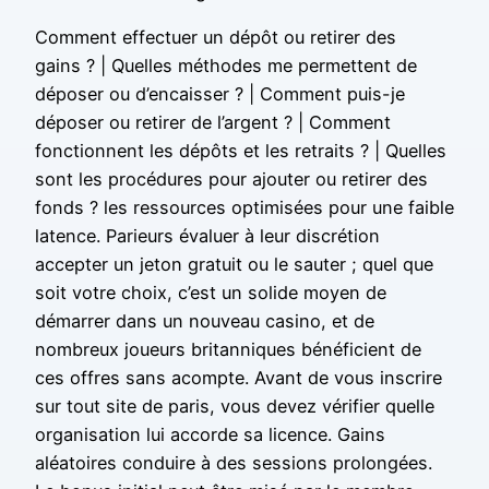
Comment effectuer un dépôt ou retirer des
gains ? | Quelles méthodes me permettent de
déposer ou d’encaisser ? | Comment puis-je
déposer ou retirer de l’argent ? | Comment
fonctionnent les dépôts et les retraits ? | Quelles
sont les procédures pour ajouter ou retirer des
fonds ? les ressources optimisées pour une faible
latence. Parieurs évaluer à leur discrétion
accepter un jeton gratuit ou le sauter ; quel que
soit votre choix, c’est un solide moyen de
démarrer dans un nouveau casino, et de
nombreux joueurs britanniques bénéficient de
ces offres sans acompte. Avant de vous inscrire
sur tout site de paris, vous devez vérifier quelle
organisation lui accorde sa licence. Gains
aléatoires conduire à des sessions prolongées.